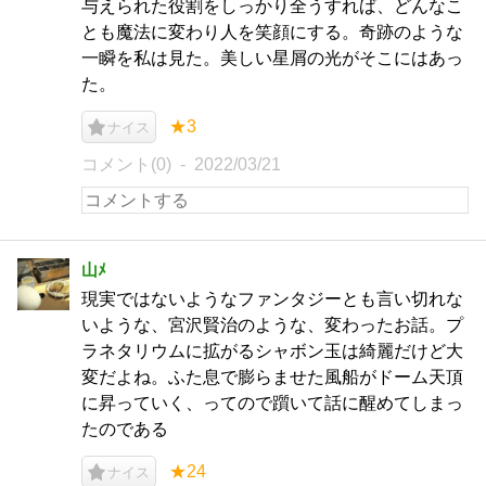
与えられた役割をしっかり全うすれば、どんなこ
とも魔法に変わり人を笑顔にする。奇跡のような
一瞬を私は見た。美しい星屑の光がそこにはあっ
た。
★3
ナイス
コメント(0)
2022/03/21
山ﾒ
現実ではないようなファンタジーとも言い切れな
いような、宮沢賢治のような、変わったお話。プ
ラネタリウムに拡がるシャボン玉は綺麗だけど大
変だよね。ふた息で膨らませた風船がドーム天頂
に昇っていく、ってので躓いて話に醒めてしまっ
たのである
★24
ナイス