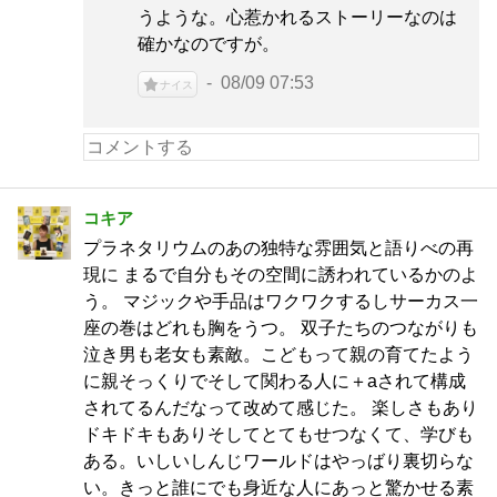
うような。心惹かれるストーリーなのは
確かなのですが。
08/09 07:53
ナイス
コキア
プラネタリウムのあの独特な雰囲気と語りべの再
現に まるで自分もその空間に誘われているかのよ
う。 マジックや手品はワクワクするしサーカス一
座の巻はどれも胸をうつ。 双子たちのつながりも
泣き男も老女も素敵。こどもって親の育てたよう
に親そっくりでそして関わる人に＋aされて構成
されてるんだなって改めて感じた。 楽しさもあり
ドキドキもありそしてとてもせつなくて、学びも
ある。いしいしんじワールドはやっばり裏切らな
い。きっと誰にでも身近な人にあっと驚かせる素