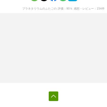
プラネタリウムのふたご
の
評価
90
％
感想・レビュー
154
件