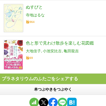
ぬすびと
寺地はるな
964
色と形で見わけ散歩を楽しむ花図鑑
大地佳子
小池安比古
亀田龍吉
69
プラネタリウムのふたごをシェアする
本つぶやきをつぶやく