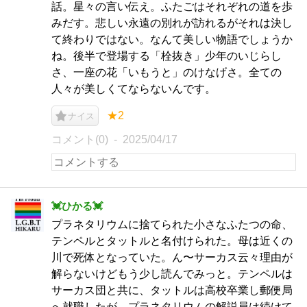
話。星々の言い伝え。ふたごはそれぞれの道を歩
みだす。悲しい永遠の別れが訪れるがそれは決し
て終わりではない。なんて美しい物語でしょうか
ね。後半で登場する「栓抜き」少年のいじらし
さ、一座の花「いもうと」のけなげさ。全ての
人々が美しくてならないんです。
★2
ナイス
コメント(0)
2025/04/17
︎💓ひかる💓
プラネタリウムに捨てられた小さなふたつの命、
テンペルとタットルと名付けられた。母は近くの
川で死体となっていた。ん〜サーカス云々理由が
解らないけどもう少し読んでみっと。テンペルは
サーカス団と共に、タットルは高校卒業し郵便局
へ就職したが、プラネタリウムの解説員は続けて