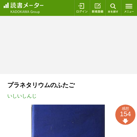
ログイン
新規登録
本を探
プラネタリウムのふたご
いしいしんじ
感想
154