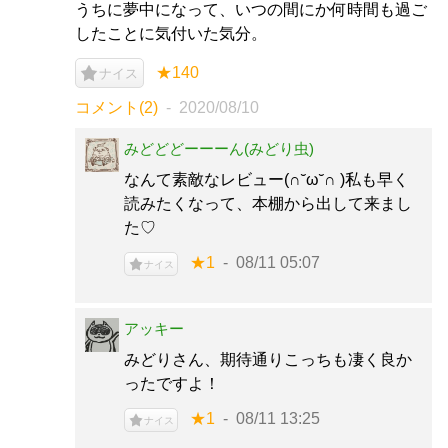
うちに夢中になって、いつの間にか何時間も過ご
したことに気付いた気分。
★140
ナイス
コメント(2)
2020/08/10
みどどどーーーん(みどり虫)
なんて素敵なレビュー(∩˘ω˘∩ )私も早く
読みたくなって、本棚から出して来まし
た♡
★1
08/11 05:07
ナイス
アッキー
みどりさん、期待通りこっちも凄く良か
ったですよ！
★1
08/11 13:25
ナイス