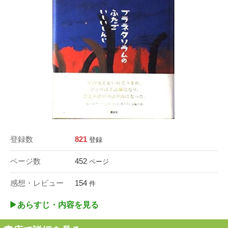
登録数
821
登録
ページ数
452
ページ
感想・レビュー
154
件
▶︎あらすじ・内容を見る