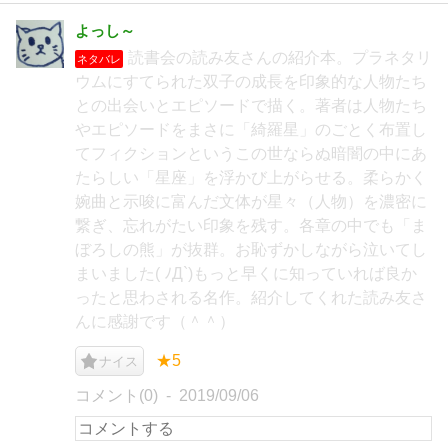
よっし～
読書会の読み友さんの紹介本。プラネタリ
ネタバレ
ウムにすてられた双子の成長を印象的な人物たち
との出会いとエピソードで描く。著者は人物たち
やエピソードをまさに「綺羅星」のごとく布置し
てフィクションというこの世ならぬ暗闇の中にあ
たらしい「星座」を浮かび上がらせる。柔らかく
婉曲と示唆に富んだ文体が星々（人物）を濃密に
繋ぎ、忘れがたい印象を残す。各章の中でも「ま
ぼろしの熊」が抜群。お恥ずかしながら泣いてし
まいました( ﾉД`)もっと早くに知っていれば良か
ったと思わされる名作。紹介してくれた読み友さ
んに感謝です（＾＾）
★5
ナイス
コメント(0)
2019/09/06