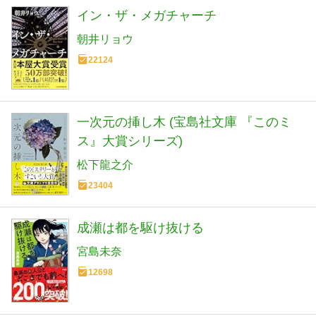
イン・ザ・メガチャーチ
朝井リョウ
22124
一次元の挿し木 (宝島社文庫 『このミ
ス』大賞シリーズ)
松下龍之介
23404
成瀬は都を駆け抜ける
宮島未奈
12698