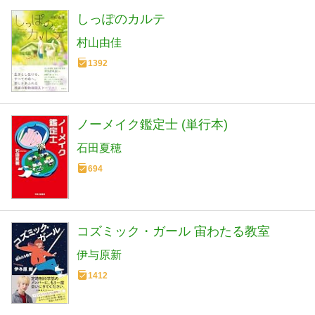
しっぽのカルテ
村山由佳
1392
ノーメイク鑑定士 (単行本)
石田夏穂
694
コズミック・ガール 宙わたる教室
伊与原新
1412