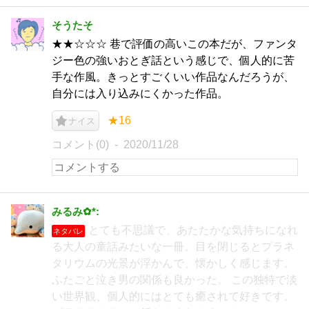
そうたそ
★★☆☆☆ 巷で評価の高いこの本だが、ファンタ
ジー色の強いおとぎ話という感じで、個人的に苦
手な作風。きっとすごくいい作品なんだろうが、
自分には入り込みにくかった作品。
★16
ナイス
コメント(0)
2020/11/28
みるみ✿*:
とても不思議で、あたたかな気持ちになれ
ネタバレ
る大人の童話みたいな一冊。目を閉じるとプラネ
タリウムの光景が浮かんで、懐かしく感じます。
ふたごと泣き男の関係も良かった。 この独特で淡
い世界観、個人的にはとても癒されて好きです。