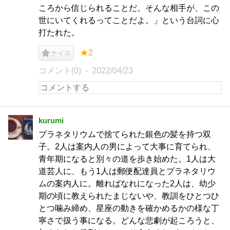
ころから信じられることだ。そんな相手が、この
世にいてくれるってことだよ。」という台詞に心
打たれた。
★2
ナイス
コメント(0)
2022/04/23
kurumi
プラネタリウムで捨てられた銀色の髪を持つ双
子。2人は案内人の男によって大事に育てられ、
青年期になると別々の道を歩き始めた。1人は大
道芸人に、もう1人は郵便配達員とプラネタリウ
ムの案内人に。離ればなれになった2人は、幼少
期の頃に教えられたまじないや、教訓をひとつひ
とつ噛み締め、星座の動きを確かめるかの様な丁
寧さで扱う事になる。どんな悲劇が起ころうと、