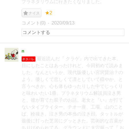
プラネタリウムに行きたくなりました。
★2
ナイス
コメント(0)
2020/09/13
n
最近読んだ『 クラゲ』内で出てきた本。
ネタバレ
目にしたことはあったけれど、今回初めて読みま
した。なんというか、現代版優しい宮沢賢治？の
よう。優しくて悲しくて凛としていて穏やか、と
言うべきか。心も体もゆったりした中でじっくり
と味わいたい1冊。プラネタリウム解説員泣き男
と、彼が育てた双子のお話。老女と『い』が打て
ないタイプライター、テオ一座、工場、山のこと
ば、栓抜き。泣き男の本当の泣き顔。タットルが
最後に打った芝居にグッときた。芸術的な言葉が
ちりばめられてる。グラウンドに大穴掘って『 お