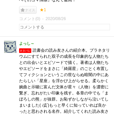
★1
ナイス
コメント(0)
2020/08/26
よっし～
読書会の読み友さんの紹介本。プラネタリ
ネタバレ
ウムにすてられた双子の成長を印象的な人物たち
との出会いとエピソードで描く。著者は人物たち
やエピソードをまさに「綺羅星」のごとく布置し
てフィクションというこの世ならぬ暗闇の中にあ
たらしい「星座」を浮かび上がらせる。柔らかく
婉曲と示唆に富んだ文体が星々（人物）を濃密に
繋ぎ、忘れがたい印象を残す。各章の中でも「ま
ぼろしの熊」が抜群。お恥ずかしながら泣いてし
まいました( ﾉД`)もっと早くに知っていれば良か
ったと思わされる名作。紹介してくれた読み友さ