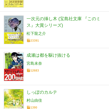
一次元の挿し木 (宝島社文庫 『このミ
ス』大賞シリーズ)
松下龍之介
23391
成瀬は都を駆け抜ける
宮島未奈
12683
しっぽのカルテ
村山由佳
1390