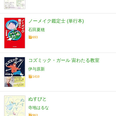
ノーメイク鑑定士 (単行本)
石田夏穂
693
コズミック・ガール 宙わたる教室
伊与原新
1410
ぬすびと
寺地はるな
963