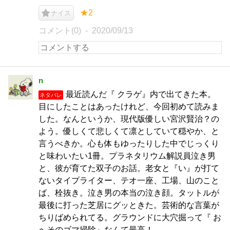
★2
ナイス
コメント(0)
2020/09/13
n
最近読んだ『 クラゲ』内で出てきた本。
ネタバレ
目にしたことはあったけれど、今回初めて読みま
した。なんというか、現代版優しい宮沢賢治？の
よう。優しくて悲しくて凛としていて穏やか、と
言うべきか。心も体もゆったりした中でじっくり
と味わいたい1冊。プラネタリウム解説員泣き男
と、彼が育てた双子のお話。老女と『い』が打て
ないタイプライター、テオ一座、工場、山のこと
ば、栓抜き。泣き男の本当の泣き顔。タットルが
最後に打った芝居にグッときた。芸術的な言葉が
ちりばめられてる。グラウンドに大穴掘って『 お
へそのゴマ掃除』なんて最高！