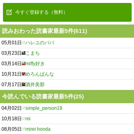
今すぐ登録する（無料）
読みおわった読書家最新5件(611)
05月01日
ハレユのパパ
03月23日
こまち
03月14日
miffy好き
10月31日
めろんぱんな
07月17日
酒井美那
今読んでいる読書家最新5件(25)
04月02日
simple_person19
10月18日
mi
08月05日
mirei honda