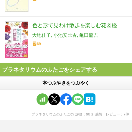
色と形で見わけ散歩を楽しむ花図鑑
大地佳子
小池安比古
亀田龍吉
69
プラネタリウムのふたごをシェアする
本つぶやきをつぶやく
プラネタリウムのふたご
の
評価
90
％
感想・レビュー
7
件