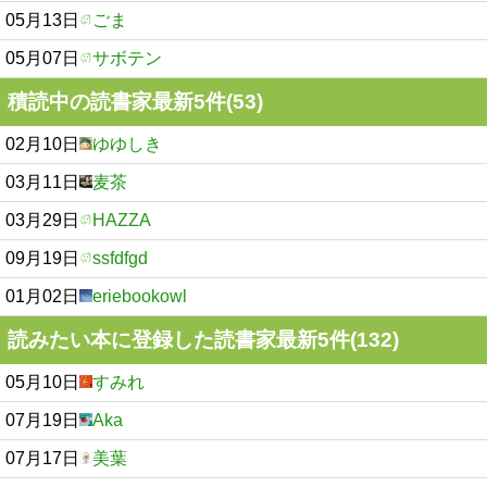
05月13日
ごま
05月07日
サボテン
積読中の読書家最新5件(53)
02月10日
ゆゆしき
03月11日
麦茶
03月29日
HAZZA
09月19日
ssfdfgd
01月02日
eriebookowl
読みたい本に登録した読書家最新5件(132)
05月10日
すみれ
07月19日
Aka
07月17日
美葉