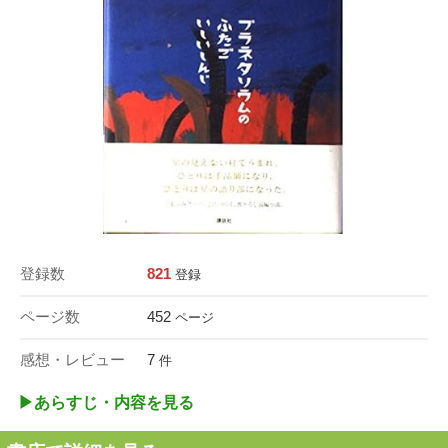
登録数
821
登録
ページ数
452
ページ
感想・レビュー
7
件
▶︎あらすじ・内容を見る