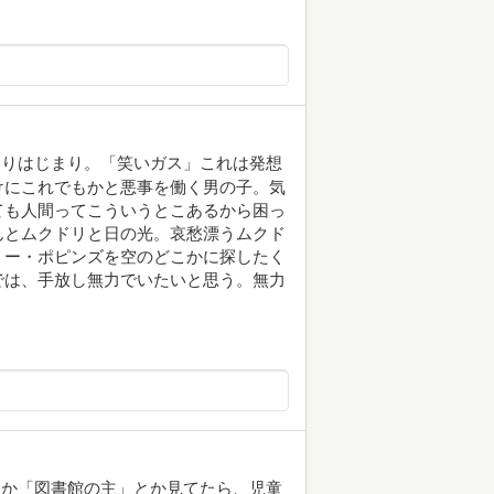
まりはじまり。「笑いガス」これは発想
けにこれでもかと悪事を働く男の子。気
ても人間ってこういうとこあるから困っ
んとムクドリと日の光。哀愁漂うムクド
リー・ポピンズを空のどこかに探したく
では、手放し無力でいたいと思う。無力
とか「図書館の主」とか見てたら、児童