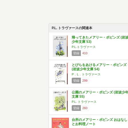
P.L. トラヴァースの関連本
帰ってきたメアリー・ポピンズ (岩
少年文庫 53)
P.L.トラヴァース
登録
410
とびらをあけるメアリー・ポピンズ
(岩波少年文庫 54)
P．L．トラヴァース
登録
299
公園のメアリー・ポピンズ (岩波少
文庫 55)
P.L. トラヴァース
登録
260
台所のメアリー・ポピンズ おはなし
とお料理ノート