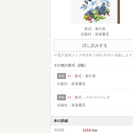
形式：単行本
出版社：岩波書店
試し読みする
※電子書籍ストアBOOK☆WALKERへ移動します
その他の形式（β版）
形式：単行本
登録
33
出版社：岩波書店
形式：ペーパーバック
登録
19
出版社：岩波書店
本の詳細
登録数
1254
登録