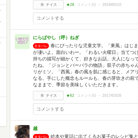
ナイス
★28
コメント(
0
)
2018/05/10
-
,
にらばやし（呼）ねぎ
ン
春にぴったりな児童文学。「東風」はじ
ネタバレ
が凄いよ。面白いわー。「わるい火曜日」当てつ
持ちの描写が細かくて、好きなお話。大人になっ
たね。「ジョンとバーバラの物語」双子の赤ちゃ
リがミソ。「西風」春の風を肌に感じると、メア
なる。手にした概念もルールも、春の芽吹きの前
なままで、季節を美味しくいただきます。
ナイス
★62
コメント(
0
)
2017/03/26
越
絵本や童話に出てくるお菓子のレシピ集
ネタバレ