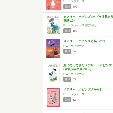
P.L.トラヴァース
登録
209
メアリー・ポピンズ (ポプラ世界名
童話 10)
P.L.トラヴァース,富安 陽子
登録
109
メアリー・ポピンズと笑いガス
P.L.トラヴァース
登録
34
風にのってきたメアリー・ポピンズ
(岩波少年文庫 2030)
P.L.トラヴァース
登録
33
メアリー・ポピンズ AからZ
P.L.トラヴァース
登録
32