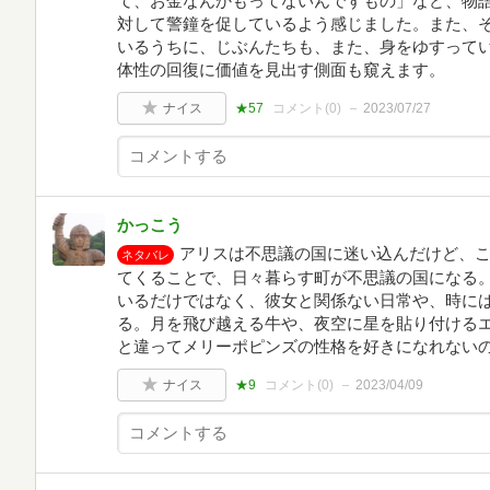
て、お金なんかもってないんですもの」など、物
対して警鐘を促しているよう感じました。また、
いるうちに、じぶんたちも、また、身をゆすって
体性の回復に価値を見出す側面も窺えます。
ナイス
★57
コメント(
0
)
2023/07/27
かっこう
アリスは不思議の国に迷い込んだけど、
ネタバレ
てくることで、日々暮らす町が不思議の国になる
いるだけではなく、彼女と関係ない日常や、時に
る。月を飛び越える牛や、夜空に星を貼り付ける
と違ってメリーポピンズの性格を好きになれない
ナイス
★9
コメント(
0
)
2023/04/09