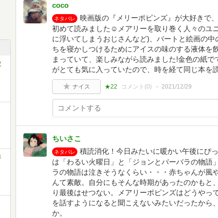
coco
映画版の『メリーポピンズ』が大好きで
ネタバレ
初めて読みました☺️メアリーを取り巻く人々のユ
に浮いてしまうおじさんなど)、バートと絵画の中
ちを寝かしつけるためにアイスの味のする液体を
まっていて、楽しみながら読みました!金色の紙で
波
がとても気に入っていたので、時を経て同じ本を読
ナイス
★22
コメント(
0
)
2021/12/29
ちいさこ
積読消化！今日みたいに暖かい午後にぴ
ネタバレ
年
は「わるい火曜日」と「ジョンとバーバラの物語
ラの物語は泣きそうなくらい・・・赤ちゃんが風
んて素敵。自分にもそんな時期があったのかもと
り最後はせつない。メアリーポピンズはどうやっ
を話すようになると聞こえないみたいだったから
か。