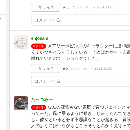
ナイス
★11
コメント(
0
)
2021/11/05
作
enjosam
メアリーポピンズのキャラクターに違和感
ネタバレ
くていつもイライラしている・うぬぼれやで・自
離れていたので ショックでした。
ナイス
★5
コメント(
0
)
2021/10/30
たっつみー
なんの変哲もない家庭で育つジェインと
ネタバレ
って来た。風に乗るように動き、じゅうたんでで
しい彼女といると必ず不思議なことが起きる。冒
人のように扱いながらもこっそりと温かく見守っ