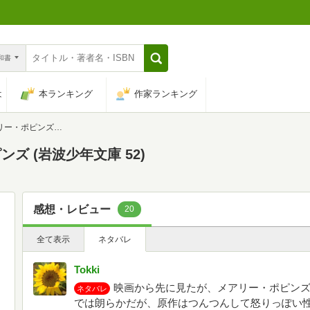
n和書
は
本ランキング
作家ランキング
 (岩波少年文庫 52)
ズ (岩波少年文庫 52)
感想・レビュー
20
全て表示
ネタバレ
Tokki
映画から先に見たが、メアリー・ポピン
ネタバレ
では朗らかだが、原作はつんつんして怒りっぽい性