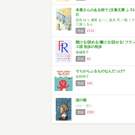
本屋さんのある街で (文春文庫 ふ 53
2)
凪良 ゆう,瀬尾 まいこ,坂木 司,一穂 ミチ
三浦 しをん
登録
2713
聴ける!読める!書ける!話せる! フラ
ス語 初歩の初歩
塚越敦子
登録
63
そらからふるものなんだっけ?
岩田明子
登録
103
涙の箱
ハン・ガン
登録
2202