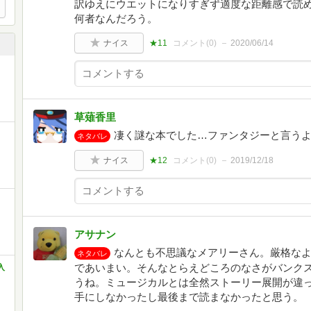
訳ゆえにウエットになりすぎず適度な距離感で読
何者なんだろう。
ナイス
★11
コメント(
0
)
2020/06/14
草薙香里
凄く謎な本でした…ファンタジーと言う
ネタバレ
ナイス
★12
コメント(
0
)
2019/12/18
アサナン
なんとも不思議なメアリーさん。厳格な
ネタバレ
であいまい。そんなとらえどころのなさがバンク
入
うね。ミュージカルとは全然ストーリー展開が違
手にしなかったし最後まで読まなかったと思う。