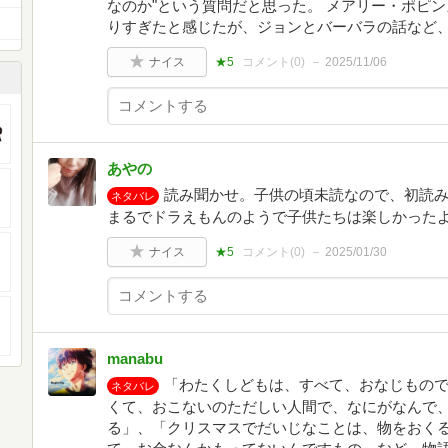
なのか"という質問だと思った。 メアリー・ポピ
りすぎたと感じたが、ジョンとバーバラの話など
ナイス
★5
コメント(
0
)
2025/11/06
あやの
読み聞かせ。子供の頃未読なので、初読
ネタバレ
まるでドラえもんのようで子供たちは楽しかった
ナイス
★5
コメント(
0
)
2025/01/30
manabu
「わたくしどもは、すべて、おなじもの
ネタバレ
くて、おこないのただしい人間で、なにがなんで
る」、「クリスマスでだいじなことは、物をおく