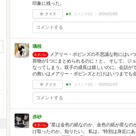
印象に残った。
ナイス
★6
コメント(
0
)
2026/01/05
璃桜
メアリー・ポピンズの不思議な鞄にはい
ネタバレ
荷物が1つにまとめられるのに！と。 そして、ジ
なってしまう。双子の成長は嬉しいのに、会話が
の救いはメアリー・ポピンズとだけはいつまでも
ナイス
★4
コメント(
0
)
2025/12/10
赤砂
"星は金色の紙なのか、金色の紙が星なのか
ネタバレ
け取ったのか、知りたい。 私は、"特別は身近に