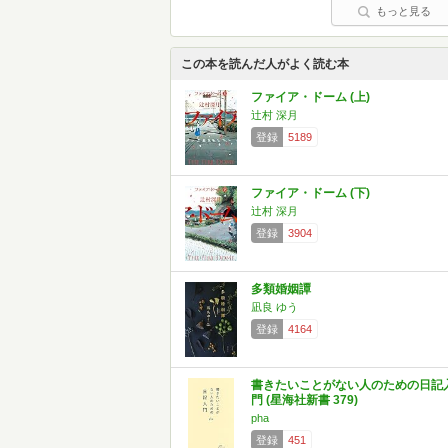
もっと見る
この本を読んだ人がよく読む本
ファイア・ドーム (上)
辻村 深月
登録
5189
ファイア・ドーム (下)
辻村 深月
登録
3904
多類婚姻譚
凪良 ゆう
登録
4164
書きたいことがない人のための日記
門 (星海社新書 379)
pha
登録
451