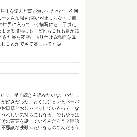
、原作を読んだ事が無かったので、今回
ニークさ加減も(笑いが止まらなくて宙
の世界に入っていく描写にも、子供た
飲ませる描写にも…どれもこれも夢が詰
できた星を夜空に貼り付ける場面を母
むことができて嬉しいです😌
ったり。早く続きも読みたいな。わたし
」が好きだった。とくにジョンとバーバ
やお日様とおしゃべりしているって、な
、うれしい気持ちにもなる。でもやっぱ
てその言葉を話しているんだろう？喃語
、不思議な波動みたいなものなんだろう