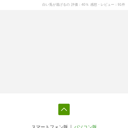
白い兎が逃げる
の
評価
40
％
感想・レビュー
91
件
スマートフォン版
パソコン版