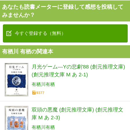
あなたも読書メーターに登録して感想を投稿して
みませんか？
今すぐ登録する（無料）
有栖川 有栖の関連本
月光ゲーム―Yの悲劇'88 (創元推理文庫)
(創元推理文庫 M あ 2-1)
有栖川有栖
9377
双頭の悪魔 (創元推理文庫) (創元推理文
庫 M あ 2-3)
有栖川有栖