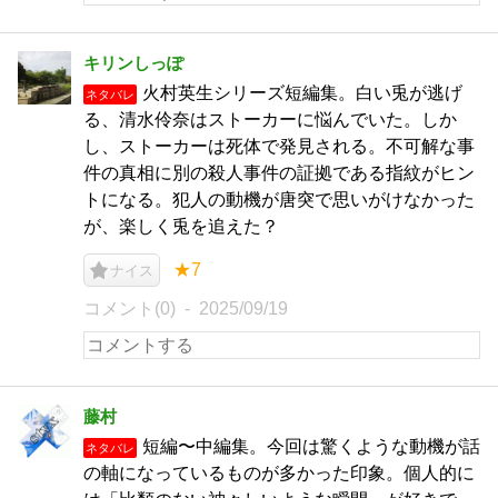
キリンしっぽ
火村英生シリーズ短編集。白い兎が逃げ
ネタバレ
る、清水伶奈はストーカーに悩んでいた。しか
し、ストーカーは死体で発見される。不可解な事
件の真相に別の殺人事件の証拠である指紋がヒン
トになる。犯人の動機が唐突で思いがけなかった
が、楽しく兎を追えた？
★7
ナイス
コメント(0)
2025/09/19
藤村
短編〜中編集。今回は驚くような動機が話
ネタバレ
の軸になっているものが多かった印象。個人的に