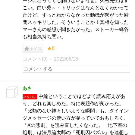
ージになってても解けないよなぁ。火村先生はす
ごい。白い兎～：トリックはなんとなくわかって
たけど、ずっとわからなかった動機が繋がった瞬
間スッキリした。そういうことか！真相を知った
マーさんの感想が聞きたかった。ストーカー蜂谷
も相当気持ち悪い。
★8
ナイス
コメント(0)
2022/06/18
あさ
中編ということでほどよく読み応えがあ
ネタバレ
り、どれも楽しめた。特に表題作が良かった。
「比類のない神々しいような瞬間」も、ダイイン
グメッセージの使い方が凝っていておもしろく、
「Xの悲劇」を読み直したくなった。「地下室の
処刑」は法月綸太郎の「死刑囚パズル」を連想し