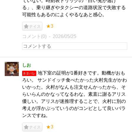
ていない。時刻表トリックの「白い兎が逃げ
る」、乗り継ぎやタクシーの道路状況で失敗する
可能性もあるのによくやるなあと感心。
★3
ナイス
コメント(0)
2026/05/25
しお
地下室の証明が1番好きです。動機がおも
ネタバレ
ろい。 サンドイッチ食べたかった火村先生がかわ
いかった。火村がなんも注文せんかったから、そ
らいらんのかなってなるわな。素直に謝るアリス
優しい。アリスが迷推理することで、火村に別の
考えが浮かぶっていうのがコンビとして良いバラ
ンスですね。
★3
ナイス