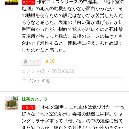
作家アリスシリーズの中編集。『地下室の
ネタバレ
処刑』の犯人の動機がなかなか面白かったが、そ
の動機を使うための設定はなかなか苦労したんだ
ろうなと感じた。表題の『白い兎が逃げる』が1
番面白かったが、指紋で犯人がバレるのと死体放
棄場所がちょっと残念。最後のシーンの描き方も
合わせて邪推すると、連載枠に抑えこむため短く
したのかなと感じた。
★10
ナイス
コメント(0)
2021/09/19
抹茶カステラ
『不在の証明』これ正体は気づけた。一番
ネタバレ
好きな『地下室の処刑』毒殺の動機に納得。シャ
ングリラ十字軍って『暗い宿』の中の短編に出て
きたやつらか。彼らとの対決もいつか読めるのか