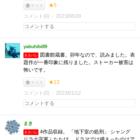
★5
ナイス
コメント(0)
2023/06/29
yabuhibi89
図書館蔵書。卯年なので、読みました。表
ネタバレ
題作が一番印象に残りました。ストーカー被害は
怖いです。
★13
ナイス
コメント(0)
2023/01/12
まき
4作品収録。 「地下室の処刑」 シャング
ネタバレ
リラ十字軍ふたたび。 ドラマでは捕まったのはア