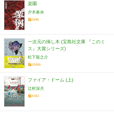
楽園
夕木春央
1696
一次元の挿し木 (宝島社文庫 『このミ
ス』大賞シリーズ)
松下龍之介
23400
ファイア・ドーム (上)
辻村深月
5163