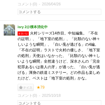
コメント(0)
2026/04/26
isry 2@積本消化中
火村シリーズ14作目。中短編集。「不在
ネタバレ
の証明」、「地下室の処刑」、「比類のない神々
しいような瞬間」、「白い兎が逃げる」の4編。
「不在の証明」ラストで火村の優しさ、「地下室
の処刑」天使はいなかった、「比類のない神々し
いような瞬間」全然違うけど、深水さんの「完全
犯罪あるいは善人の牙」が過った、「白い兎が逃
げる」渾身の鉄道ミステリー。どの作品も楽しめ
たけど、ベストは「地下室の処刑」かな。
★79
ナイス
コメント(0)
2025/10/18