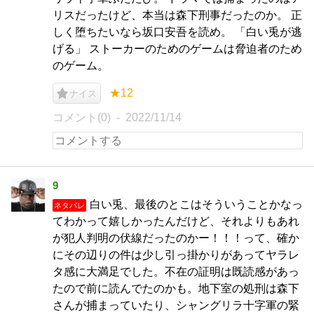
リスだったけど、本当は森下刑事だったのか。 正
しく堕ちたいなら坂口安吾を読め。 「白い兎が逃
げる」 ストーカーのためのゲームは脅迫者のため
のゲーム。
★12
ナイス
コメント(0)
2022/11/14
9
白い兎、最後のとこはそういうことかなっ
ネタバレ
てわかって嬉しかったんだけど、それよりもあれ
が犯人判明の伏線だったのかー！！！って、確か
にその辺りの件は少し引っ掛かりがあってヤラレ
タ感に大満足でした。不在の証明は既読感があっ
たので前に読んでたのかも。地下室の処刑は森下
さんが捕まっていたり、シャングリラ十字軍の緊