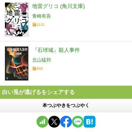
地雷グリコ (角川文庫)
青崎有吾
1131
『石球城』殺人事件
北山猛邦
555
白い兎が逃げるをシェアする
本つぶやきをつぶやく