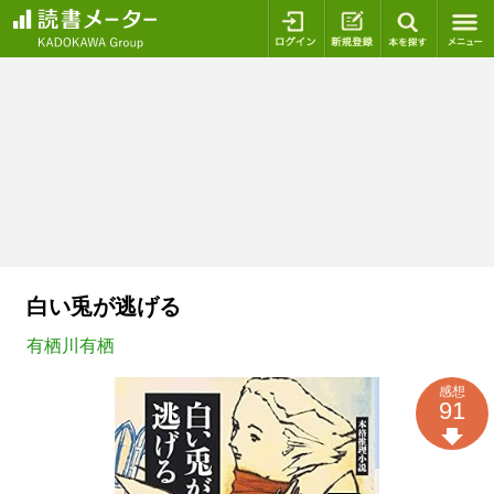
ログイン
新規登録
本を探
白い兎が逃げる
有栖川有栖
感想
91