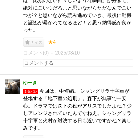
は「比類のない神々しいような瞬間」が好きで、
絶対にこいつだろ…と思いながらただなんでこい
つが？と思いながら読み進めていき、最後に動機
と証拠が暴かれてなるほど！と思う納得感が良か
った。
★4
ナイス
コメント(0)
2025/08/10
ゆーき
今回は、中短編。 シャングリラ十字軍が
ネタバレ
登場する「地下室の処刑」。森下が無事で一安
心。ドラマでは森下の役がアリスでしたよね？少
しアレンジされていたんですねえ。シャングリラ
十字軍と火村が対決する日も近いですかね？楽し
みです。