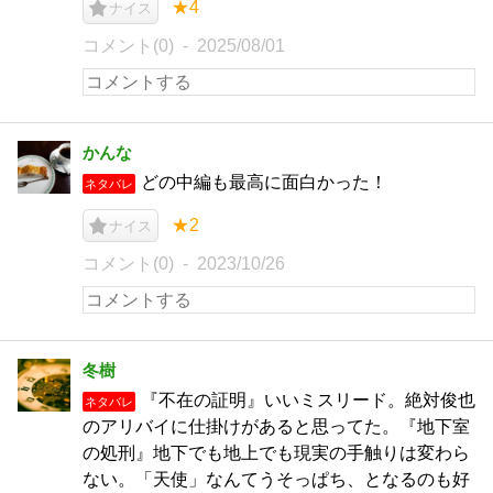
★4
ナイス
コメント(0)
2025/08/01
かんな
どの中編も最高に面白かった！
ネタバレ
★2
ナイス
コメント(0)
2023/10/26
冬樹
『不在の証明』いいミスリード。絶対俊也
ネタバレ
のアリバイに仕掛けがあると思ってた。『地下室
の処刑』地下でも地上でも現実の手触りは変わら
ない。「天使」なんてうそっぱち、となるのも好