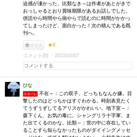
迫感が凄かった。比類なき～は作者があとがきで
おっしゃるとおり賞味期限があるお話しでした。
併読やら時間やら病やらで読むのに時間がかかっ
てしまったけど、面白かった！次の積んである既
刊へ。
★8
ナイス
コメント(0)
2022/10/07
ひな
不在～：この双子、どっちもなんか嫌。目
ネタバレ
撃したのはどっちかはすぐわかる。時刻表見たく
てうずうずしてるアリスがかわいい。地下室～：
森下くん、お気の毒に。シャングリラ十字軍、ま
た出てくるのかな。比類～：世の中に存在してい
ることすら知らなかったものがダイイングメッセ