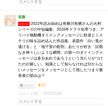
芙蓉
2022年読み始めは有栖川有栖さんの火村
ネタバレ
シリーズの中短編集。2016年ドラマ化帯つき。ア
リバイ物動機ダイイングメッセージに鉄道とミス
テリの味を詰め込んだ作品集。表題作「白い兎が
逃げる」と「地下室の処刑」あたりが好き「比類
なき神々しいような瞬間」の第一のダイイングメ
ッセージは多分あれであろうという当たりがつけ
たのが嬉しい。知識として知らなければ分からな
いメッセージをメッセージとして残したつまり被
害者の望みは？
★20
ナイス
コメント(0)
2022/01/02