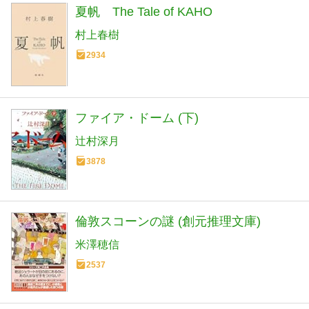
夏帆 The Tale of KAHO
村上春樹
2934
ファイア・ドーム (下)
辻村深月
3878
倫敦スコーンの謎 (創元推理文庫)
米澤穂信
2537