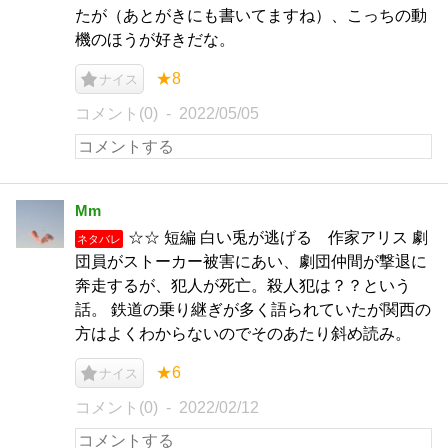
たが（あとがきにも書いてますね）、こっちの動
機のほうが好きだな。
★8
ナイス
コメント(0)
2022/05/05
Mm
☆☆ 短編 白い兎が逃げる 作家アリス 劇
ネタバレ
団員がストーカー被害にあい、劇団仲間が撃退に
奔走するが、犯人が死亡。殺人犯は？？という
話。 鉄道の乗り継ぎが多く語られていたが関西の
方はよくわからないのでそのあたり斜め読み。
★6
ナイス
コメント(0)
2022/02/12