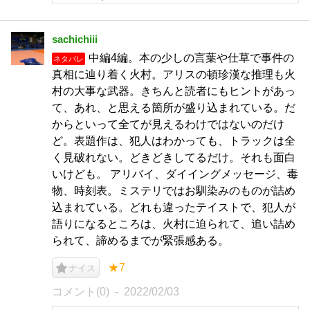
sachichiii
中編4編。本の少しの言葉や仕草で事件の
ネタバレ
真相に辿り着く火村。アリスの頓珍漢な推理も火
村の大事な武器。きちんと読者にもヒントがあっ
て、あれ、と思える箇所が盛り込まれている。だ
からといって全てが見えるわけではないのだけ
ど。表題作は、犯人はわかっても、トラックは全
く見破れない。どきどきしてるだけ。それも面白
いけども。 アリバイ、ダイイングメッセージ、毒
物、時刻表。ミステリではお馴染みのものが詰め
込まれている。どれも違ったテイストで、犯人が
語りになるところは、火村に迫られて、追い詰め
られて、諦めるまでが緊張感ある。
★7
ナイス
コメント(0)
2022/02/03