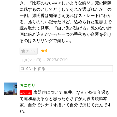
き。『比類のない神々しいような瞬間』死の間際
に残すものとしてどうしてそれが選ばれたか、の
一例。源氏香は知識さえあればストレートにわか
る、捻りのない記号だけど、込められた遺志まで
読み取れて見事。『白い兎が逃げる』隙のない計
画に紛れ込んだたった一つの手落ちが命運を分け
るのはスリリングで楽しい。
★4
ナイス
コメント(0)
2023/07/19
おにぎり
表題作について 亀井、なんか好青年過ぎ
ネタバレ
て違和感あるなと思ったらさすが元役者現脚本
家。自分でシナリオ描いて自分で演じてたんです
ね。