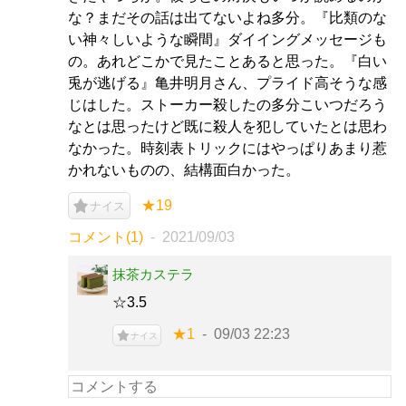
な？まだその話は出てないよね多分。『比類のな
い神々しいような瞬間』ダイイングメッセージも
の。あれどこかで見たことあると思った。『白い
兎が逃げる』亀井明月さん、プライド高そうな感
じはした。ストーカー殺したの多分こいつだろう
なとは思ったけど既に殺人を犯していたとは思わ
なかった。時刻表トリックにはやっぱりあまり惹
かれないものの、結構面白かった。
★19
ナイス
コメント(1)
2021/09/03
抹茶カステラ
☆3.5
★1
09/03 22:23
ナイス