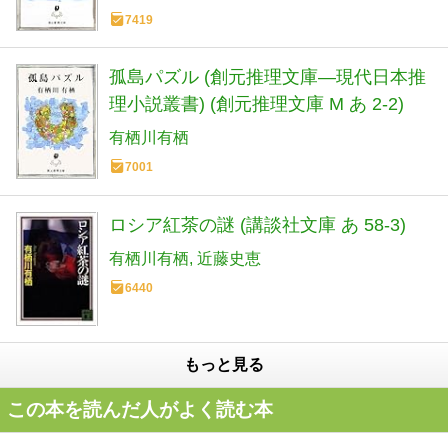
7419
孤島パズル (創元推理文庫―現代日本推
理小説叢書) (創元推理文庫 M あ 2-2)
有栖川有栖
7001
ロシア紅茶の謎 (講談社文庫 あ 58-3)
有栖川有栖
近藤史恵
6440
もっと見る
この本を読んだ人がよく読む本