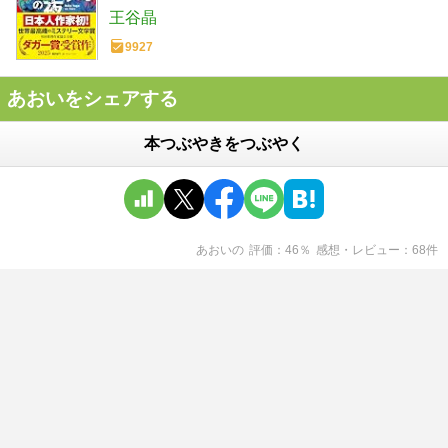
作家協会賞(ダガー賞） (河出文庫 お 46-
王谷晶
1)
9927
あおいをシェアする
本つぶやきをつぶやく
あおい
の
評価
46
％
感想・レビュー
68
件