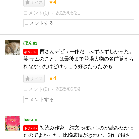
★4
ナイス
コメント(0)
2025/08/21
ぽんぬ
西さんデビュー作だ！みずみずしかった。
ネタバレ
笑 サムのこと、は最後まで登場人物の名前覚えら
れなかったけどけっこう好きだったかも
★4
ナイス
コメント(0)
2025/02/09
harumi
初読み作家。純文っぽいものが読みたかっ
ネタバレ
たのでよかった。比喩表現がきれい。2作収録さ