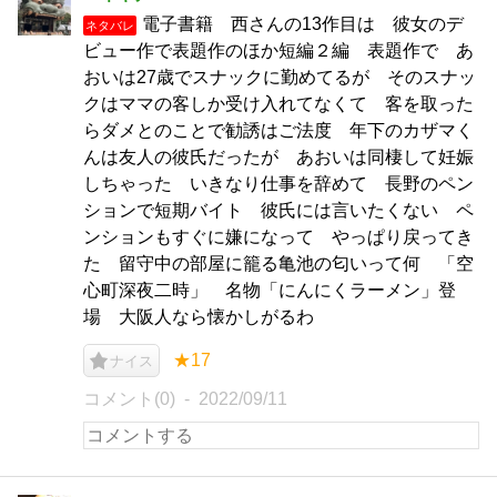
電子書籍 西さんの13作目は 彼女のデ
ネタバレ
ビュー作で表題作のほか短編２編 表題作で あ
おいは27歳でスナックに勤めてるが そのスナッ
クはママの客しか受け入れてなくて 客を取った
らダメとのことで勧誘はご法度 年下のカザマく
んは友人の彼氏だったが あおいは同棲して妊娠
しちゃった いきなり仕事を辞めて 長野のペン
ションで短期バイト 彼氏には言いたくない ペ
ンションもすぐに嫌になって やっぱり戻ってき
た 留守中の部屋に籠る亀池の匂いって何 「空
心町深夜二時」 名物「にんにくラーメン」登
場 大阪人なら懐かしがるわ
★17
ナイス
コメント(0)
2022/09/11