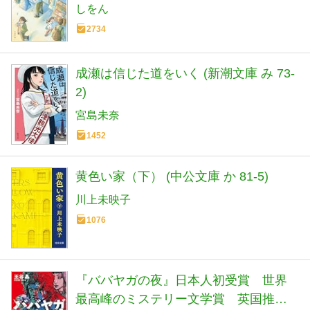
しをん
2734
成瀬は信じた道をいく (新潮文庫 み 73-
2)
宮島未奈
1452
黄色い家（下） (中公文庫 か 81-5)
川上未映子
1076
『ババヤガの夜』日本人初受賞 世界
最高峰のミステリー文学賞 英国推理