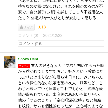
ちあるよね。 自分に自信がなくて、相手が同じ気
持ちなのか気になるけど、それを確かめるのが不
安で、自分勝手に相手を試してしまう不器用な人
たち？ 登場人物一人ひとりが愛おしく感じる。
★13
ナイス
コメント(0)
2021/12/22
Shoko Ochi
友人の好きな人カザマ君と初めて会った時
ネタバレ
から惹かれてしますあおい。好きという感覚にど
っぷりとはまりながら暮らす日々に、みいちゃん
という個性的な小説家志望の友人、妊娠など。じ
わじわ続いていく日常がこれでもかと、純粋な愛
情が綴られている。出産後のあおいも知りたい。
他の「サムのこと」「空心町深夜2時」など短編
も収録。サムも個性的だったが、空心町のような