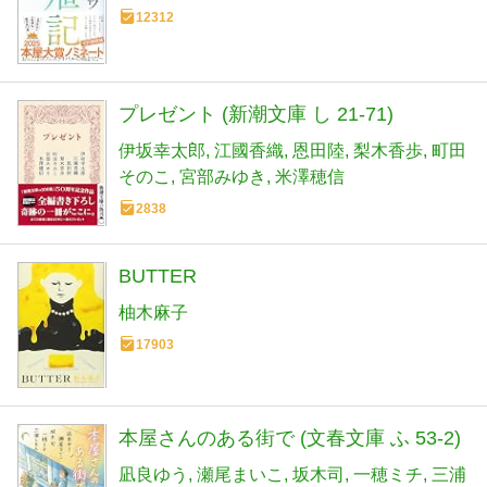
12312
プレゼント (新潮文庫 し 21-71)
伊坂幸太郎
江國香織
恩田陸
梨木香歩
町田
そのこ
宮部みゆき
米澤穂信
2838
BUTTER
柚木麻子
17903
本屋さんのある街で (文春文庫 ふ 53-2)
凪良ゆう
瀬尾まいこ
坂木司
一穂ミチ
三浦