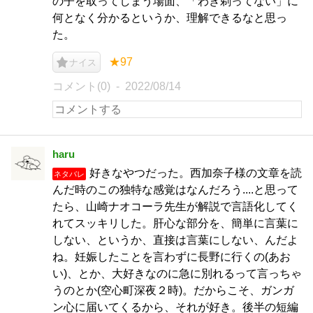
の子を取ってしまう場面、「わき剃ってない」に
何となく分かるというか、理解できるなと思っ
た。
★97
ナイス
コメント(0)
2022/08/14
haru
好きなやつだった。西加奈子様の文章を読
ネタバレ
んだ時のこの独特な感覚はなんだろう....と思って
たら、山崎ナオコーラ先生が解説で言語化してく
れてスッキリした。肝心な部分を、簡単に言葉に
しない、というか、直接は言葉にしない、んだよ
ね。妊娠したことを言わずに長野に行くの(あお
い)、とか、大好きなのに急に別れるって言っちゃ
うのとか(空心町深夜２時)。だからこそ、ガンガ
ン心に届いてくるから、それが好き。後半の短編