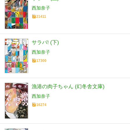
西加奈子
21411
サラバ! (下)
西加奈子
17300
漁港の肉子ちゃん (幻冬舎文庫)
西加奈子
16274