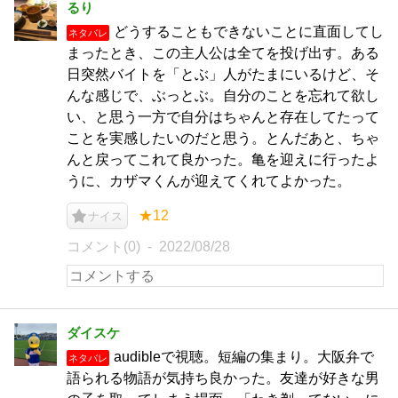
るり
どうすることもできないことに直面してし
ネタバレ
まったとき、この主人公は全てを投げ出す。ある
日突然バイトを「とぶ」人がたまにいるけど、そ
んな感じで、ぶっとぶ。自分のことを忘れて欲し
い、と思う一方で自分はちゃんと存在してたって
ことを実感したいのだと思う。とんだあと、ちゃ
んと戻ってこれて良かった。亀を迎えに行ったよ
うに、カザマくんが迎えてくれてよかった。
★12
ナイス
コメント(0)
2022/08/28
ダイスケ
audibleで視聴。短編の集まり。大阪弁で
ネタバレ
語られる物語が気持ち良かった。友達が好きな男