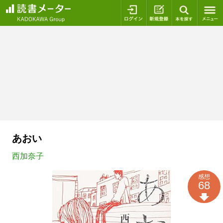
ログイン
新規登録
本を探
あおい
西加奈子
感想
68