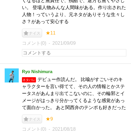
くなるほど無責任で、残酷で、途方も無くやさし
い。 登場人物みんな人間味がある。作り出された
人物！っていうより、元ネタがありそうな生々し
さ？があって安心する
★11
ナイス
コメント(0)
2021/09/09
Ryo Nishimura
デビュー作読んだ。 比喩がすごいそのキ
ネタバレ
ャラクターを言い得てて、その人の情報とかステ
ータスがあんまり出てこないのに、その輪郭とイ
メージがはっきり分かってくるような感覚があっ
て面白かった。 あと関西弁のテンポも好きだった
★9
ナイス
コメント(0)
2021/08/18