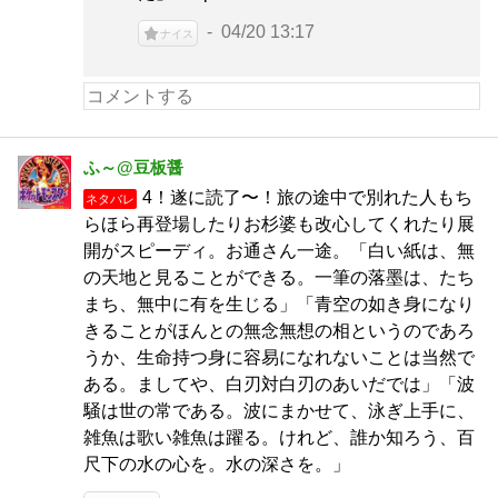
04/20 13:17
ナイス
ふ～@豆板醤
4！遂に読了〜！旅の途中で別れた人もち
ネタバレ
らほら再登場したりお杉婆も改心してくれたり展
開がスピーディ。お通さん一途。「白い紙は、無
の天地と見ることができる。一筆の落墨は、たち
まち、無中に有を生じる」「青空の如き身になり
きることがほんとの無念無想の相というのであろ
うか、生命持つ身に容易になれないことは当然で
ある。ましてや、白刃対白刃のあいだでは」「波
騒は世の常である。波にまかせて、泳ぎ上手に、
雑魚は歌い雑魚は躍る。けれど、誰か知ろう、百
尺下の水の心を。水の深さを。」