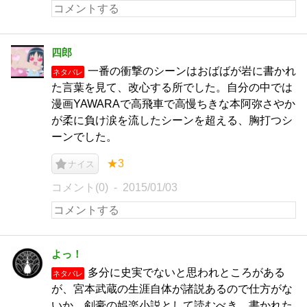
四郎
一番の衝撃のシーンはおばばが岩に書かれ
ネタバレ
た言葉を見て、改心する所でした。自分の中では
漫画YAWARAで高飛車で高慢ちきな本阿弥さやか
が柔に負け涙を流したシーンを超える、胸打つシ
ーンでした。
★3
ナイス
コメント(0)
2015/01/03
よっ！
多分に史実でないと思われところがある
ネタバレ
が、宮本武蔵の生涯自体が諸説あるので仕方がな
いか。剣豪の娯楽小説として読むべき。書かれた