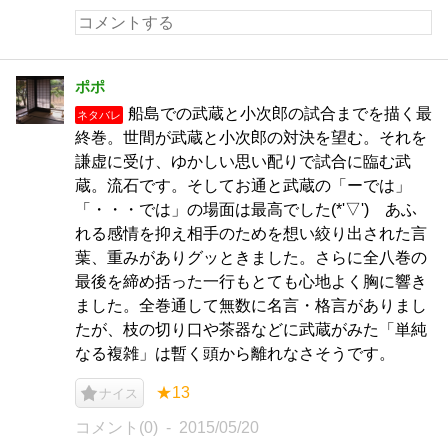
ポポ
船島での武蔵と小次郎の試合までを描く最
ネタバレ
終巻。世間が武蔵と小次郎の対決を望む。それを
謙虚に受け、ゆかしい思い配りで試合に臨む武
蔵。流石です。そしてお通と武蔵の「ーでは」
「・・・では」の場面は最高でした(*'▽') あふ
れる感情を抑え相手のためを想い絞り出された言
葉、重みがありグッときました。さらに全八巻の
最後を締め括った一行もとても心地よく胸に響き
ました。全巻通して無数に名言・格言がありまし
たが、枝の切り口や茶器などに武蔵がみた「単純
なる複雑」は暫く頭から離れなさそうです。
★13
ナイス
コメント(0)
2015/05/20