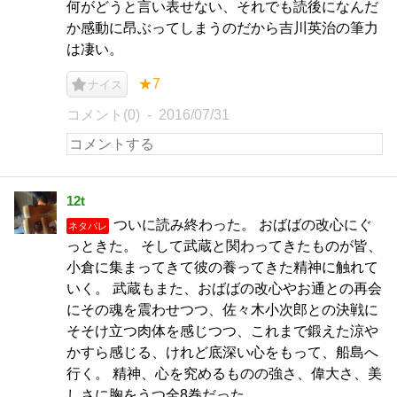
何がどうと言い表せない、それでも読後になんだ
か感動に昂ぶってしまうのだから吉川英治の筆力
は凄い。
★7
ナイス
コメント(0)
2016/07/31
12t
ついに読み終わった。 おばばの改心にぐ
ネタバレ
っときた。 そして武蔵と関わってきたものが皆、
小倉に集まってきて彼の養ってきた精神に触れて
いく。 武蔵もまた、おばばの改心やお通との再会
にその魂を震わせつつ、佐々木小次郎との決戦に
そそけ立つ肉体を感じつつ、これまで鍛えた涼や
かすら感じる、けれど底深い心をもって、船島へ
行く。 精神、心を究めるものの強さ、偉大さ、美
しさに胸をうつ全8巻だった。