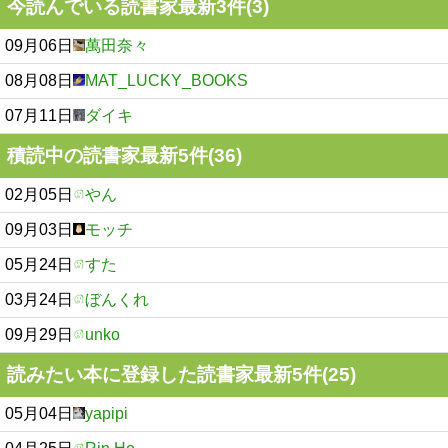
今読んでいる読書家最新3件(3)
09月06日
萬田奈々
08月08日
MAT_LUCKY_BOOKS
07月11日
ダイキ
積読中の読書家最新5件(36)
02月05日
やん
09月03日
モッチ
05月24日
すた
03月24日
ぼんくれ
09月29日
unko
読みたい本に登録した読書家最新5件(25)
05月04日
yapipi