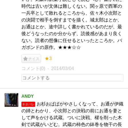
時代は古いが文体は難しくない。関ヶ原で西軍の
一兵卒として敗れるところから、佐々木小次郎と
の決闘で相手を倒すまでを描く。城太郎はとか、
お通はとか、途中詳しく書かれているのだが、最
後どうなったのか分からず、読後感があまり良く
ない。読者の想像に任せるといったところか。バ
ガボンドの原作。★★★☆☆
★3
ナイス
コメント(0)
2014/03/04
ANDY
お杉おばばがやさしくなって、お通が伊織
ネタバレ
の姉とわかり、小次郎との決戦の前にお通を妻と
して声をかける武蔵。ついに決戦、櫂を削った木
剣で武蔵がいどむ。武蔵の柿色の鉢巻を物干の長