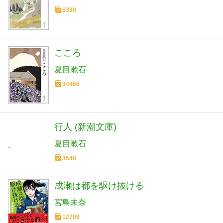
6390
こころ
夏目漱石
34866
行人 (新潮文庫)
夏目漱石
3548
成瀬は都を駆け抜ける
宮島未奈
12709