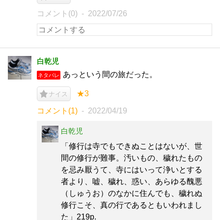
コメント(0)
2022/07/26
白乾児
あっという間の旅だった。
ネタバレ
★3
ナイス
コメント(1)
2022/04/19
白乾児
「修行は寺でもできぬことはないが、世
間の修行が難事。汚いもの、穢れたもの
を忌み厭うて、寺にはいって浄いとする
者より、嘘、穢れ、惑い、あらゆる醜悪
（しゅうお）のなかに住んでも、穢れぬ
修行こそ、真の行であるともいわれまし
た」219p.