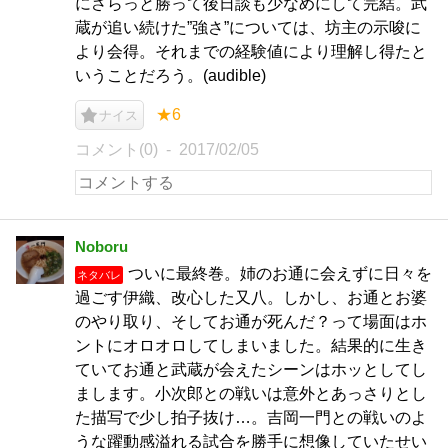
にさらっと勝って後日談も少なめにして完結。武
蔵が追い続けた”強さ”については、坊主の示唆に
より会得。それまでの経験値により理解し得たと
いうことだろう。(audible)
★6
ナイス
コメント(0)
2017/02/05
Noboru
ついに最終巻。姉のお通に会えずに日々を
ネタバレ
過ごす伊織、改心した又八。しかし、お通とお婆
のやり取り、そしてお通が死んだ？って場面はホ
ントにオロオロしてしまいました。結果的に生き
ていてお通と武蔵が会えたシーンはホッとしてし
まします。小次郎との戦いは意外とあっさりとし
た描写で少し拍子抜け…。吉岡一門との戦いのよ
うな躍動感溢れる試合を勝手に想像していたせい