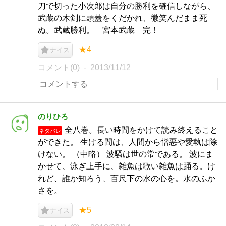
刀で切った小次郎は自分の勝利を確信しながら、
武蔵の木剣に頭蓋をくだかれ、微笑んだまま死
ぬ。武蔵勝利。 宮本武蔵 完！
★4
ナイス
コメント(0)
2013/11/12
のりひろ
全八巻。長い時間をかけて読み終えること
ネタバレ
ができた。 生ける間は、人間から憎悪や愛執は除
けない。 （中略） 波騒は世の常である。 波にま
かせて、泳ぎ上手に、雑魚は歌い雑魚は踊る。け
れど、誰か知ろう、百尺下の水の心を。水のふか
さを。
★5
ナイス