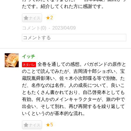
たです。紹介してくれた方に感謝です。
★2
ナイス
コメント(0)
2023/04/09
イッチ
全巻を通しての感想。バガボンドの原作と
ネタバレ
のことで読んでみたが、吉岡清十郎ショボい、宝
蔵院胤舜影薄い、佐々木小次郎喋る等で別物。た
だ、名作なのは名作。人の成長について、良いこ
ともたくさん書かれており、自己啓発本としても
有効。何人かのメインキャラクターが、旅の中で
出会い、そして別れ、再び再開するを繰り返して
いくというのが基本的な流れ。
★5
ナイス