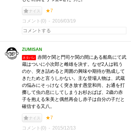
★7
ナイス
コメント(0)
2016/03/19
ZUMISAN
赤間ケ関と門司ケ関の間にある船島にて武
ネタバレ
蔵はついに小次郎と雌雄を決す。なぜ2人は戦う
のか、突き詰めると周囲の興味や期待が熟成して
きたためと言うしかない。主な登場人物は、武蔵
の悩みにそっけなく突き放す愚堂和尚、お通を打
擲して虫の息にしてしまうお杉おばば、2歳の赤
子を抱える朱美と偶然再会し赤子は自分の子だと
確信する又八。
★7
ナイス
コメント(0)
2015/12/13