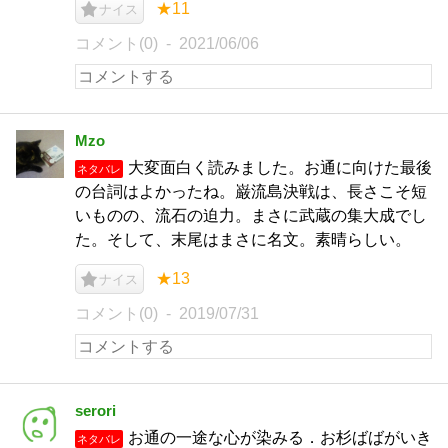
★11
ナイス
コメント(0)
2021/06/06
Mzo
大変面白く読みました。お通に向けた最後
ネタバレ
の台詞はよかったね。巌流島決戦は、長さこそ短
いものの、流石の迫力。まさに武蔵の集大成でし
た。そして、末尾はまさに名文。素晴らしい。
★13
ナイス
コメント(0)
2019/07/31
serori
お通の一途な心が染みる．お杉ばばがいき
ネタバレ