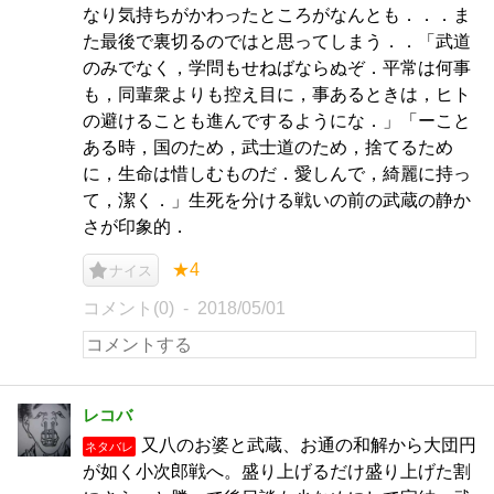
なり気持ちがかわったところがなんとも．．．ま
た最後で裏切るのではと思ってしまう．．「武道
のみでなく，学問もせねばならぬぞ．平常は何事
も，同輩衆よりも控え目に，事あるときは，ヒト
の避けることも進んでするようにな．」「ーこと
ある時，国のため，武士道のため，捨てるため
に，生命は惜しむものだ．愛しんで，綺麗に持っ
て，潔く．」生死を分ける戦いの前の武蔵の静か
さが印象的．
★4
ナイス
コメント(0)
2018/05/01
レコバ
又八のお婆と武蔵、お通の和解から大団円
ネタバレ
が如く小次郎戦へ。盛り上げるだけ盛り上げた割