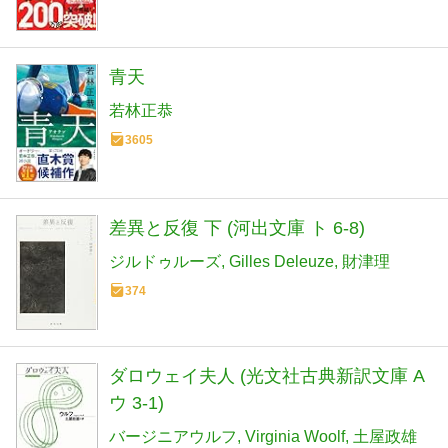
青天
若林正恭
3605
差異と反復 下 (河出文庫 ト 6-8)
ジルドゥルーズ
Gilles Deleuze
財津理
374
ダロウェイ夫人 (光文社古典新訳文庫 A
ウ 3-1)
バージニアウルフ
Virginia Woolf
土屋政雄