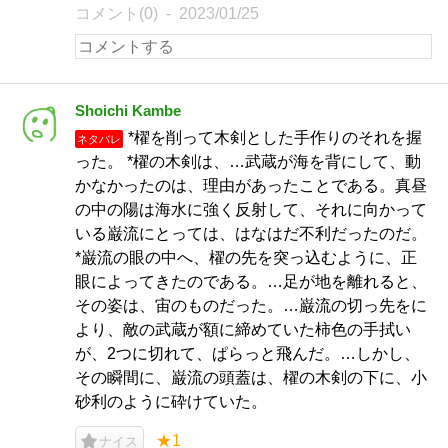
コメント(0)
2023/01/25
Shoichi Kambe
*櫂を削って木剣とした手作りのそれを握
ネタバレ
った。 *櫂の木剣は、…武蔵が海を背にして、動
かなかったのは、理由があったことである。真昼
の中の陽は海水に強く反射して、それに向かって
いる巌流にとっては、はなはだ不利だったのだ。
*巌流の眼の中へ、櫂の先を突っ込むように、正
眼によってきたのである。…足が地を離れると、
その姿は、宙のものだった。…巌流の切っ先をに
より、敵の武蔵が額に締めていた柿色の手拭い
が、2つに切れて、ぱらっと飛んだ。…しかし、
その瞬間に、巌流の頭蓋は、櫂の木剣の下に、小
砂利のように砕けていた。
★1
ナイス