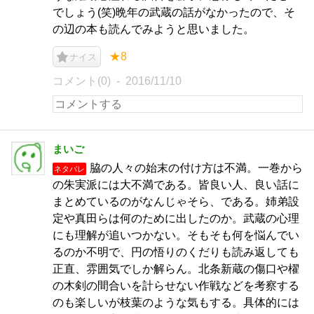
でしょう(笑)晩年の武蔵の話がなかったので、そ
の辺の本も読んでみようと思いました。
★8
ナイス
コメント(0)
2016/11/10
まいご
脇の人々の始末の付け方は不満。一巻から
ネタバレ
の朱実派には大不満である。皆良い人、良い話に
まとめているのがなんじゃそら、である。姉弟設
定や真田らは何のために出したのか。武蔵の心理
にも理解が追いつかない。そもそも何を悩んでい
るのか不明で、円の悟りのくだりも読み返しても
正直、雰囲気でしか解らん。北条新蔵の傷口や櫂
の木剣の間合いを計らせない作戦などを考察する
のも楽しいが枝葉のような気もする。具体的には