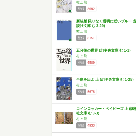
村上 龍
登録
8692
新装版 限りなく透明に近いブルー (
談社文庫 む 3-29)
村上 龍
登録
8151
五分後の世界 (幻冬舎文庫 む 1-1)
村上 龍
登録
6509
半島を出よ 上 (幻冬舎文庫 む 1-25)
村上 龍
登録
5678
コインロッカー・ベイビーズ 上 (講
社文庫 む 3-3)
村上 龍
登録
4933