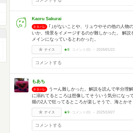
Kaoru Sakurai
｢｣がないことや、リュウやその他の人物
ネタバレ
いか、情景をイメージするのが難しかった。 解説
メインになっているとわかった。
ナイス
★8
コメント(
0
)
2026/01/22
もあち
うーん難しかった。解説を読んで半分理
ネタバレ
に溺れてるところは想像してそういう気分になって
畑の2人で狂ってるところが楽しそうで、海とかそ
ナイス
★9
コメント(
0
)
2025/10/27