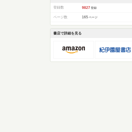
登録数
9827
登録
ページ数
165
ページ
書店で詳細を見る