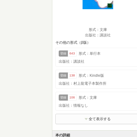
形式：文庫
出版社：講談社
その他の形式（β版）
形式：単行本
登録
643
出版社：講談社
形式：Kindle版
登録
138
出版社：村上龍電子本製作所
形式：文庫
登録
106
出版社：情報なし
全て表示する
本の詳細