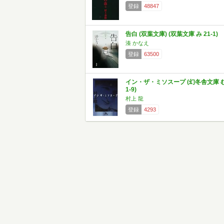
登録
48847
告白 (双葉文庫) (双葉文庫 み 21-1)
湊 かなえ
登録
63500
イン・ザ・ミソスープ (幻冬舎文庫 
1-9)
村上 龍
登録
4293