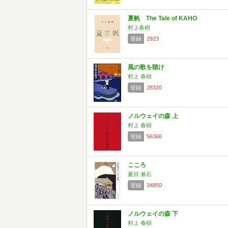
夏帆 The Tale of KAHO
村上春樹
登録
2923
風の歌を聴け
村上 春樹
登録
28320
ノルウェイの森 上
村上 春樹
登録
56366
こころ
夏目 漱石
登録
34850
ノルウェイの森 下
村上 春樹