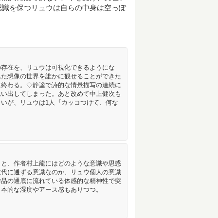
認識を保つリュウは自らの中身は空っぽ
の存在を、リュウは可視化できるようにな
れた想像の世界を誰かに観せることができた
は終わる。◇静謐で詩的な情景描写の連続に
思い出してしまった。あと改めて中上健次も
いが、リュウは1人『カッコつけて、何な
こと、作者村上龍にはどのような意識や思惑
世代に通ずる意識なのか、リュウ個人の意識
作品の通底に流れている体感的な精神性で突
日本的な湿度やアース感もありつつ。