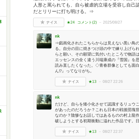
人形と罵られても、自ら被虐的立場を受容し自己
だとリリーに打ち明ける。⇒
講
ナイス
★24
コメント(
2
)
2025/08/27
nk
⇒戯画化されたこちらからは見えない黒い鳥
る。自分の目に焼きつけ頭の中で練り上げら
らと願い、その願望に気付いたところで物語
エッセンスの全く違う川端康成の『雪国』を
読み直したくなった。◇青春群像としても面白
ん⁉︎』ってなりがち。
ナイス
★13
08/27 22:26
nk
だけど、自らを矮小化させて認識するリュウ
があったのだろうか？これも日本の戦後団塊
談
なのか？陰惨なお話しではあるものの村上龍
破しようとする初期衝動に溢れた作品です。
ナイス
★13
08/27 22:37