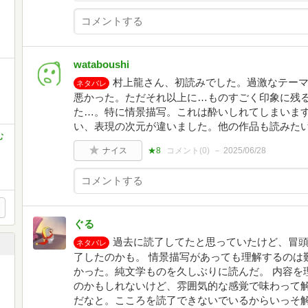
wataboushi
村上龍さん、初読みでした。過激なテー
ネタバレ
悪かった。ただそれ以上に…ものすごく印象に残
た…。特に情景描写。これは酔いしれてしまいま
い、表現の次元が違いました。他の作品も読みた
む
ナイス
★8
コメント(
0
)
2025/06/28
ぐる
過去に読了してたと思っていたけど、冒
ネタバレ
了したのかも。 情景描写があっても理解するのは
かった。純文学ものを久しぶりに読んだ。 内容を
のかもしれないけど、雰囲気的な感覚で味わって
だなと。こころを読了できないでいるからいっそ