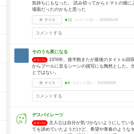
気持ちにもなった。 読み切ってからトマトの畑に
場面だったのかもと思った
ナイス
★11
コメント(
0
)
2025/05/19
そのうち夜になる
1976年。後半飽きたが最後のタイトル
ネタバレ
からプールに至るシーンの描写にも陶然とした。当
とではない。
ナイス
★6
コメント(
0
)
2025/05/09
デスパイレーツ
主人公は自分が気づかないようにしてい
ネタバレ
てを諦めていたようだけど、希望や青春のような