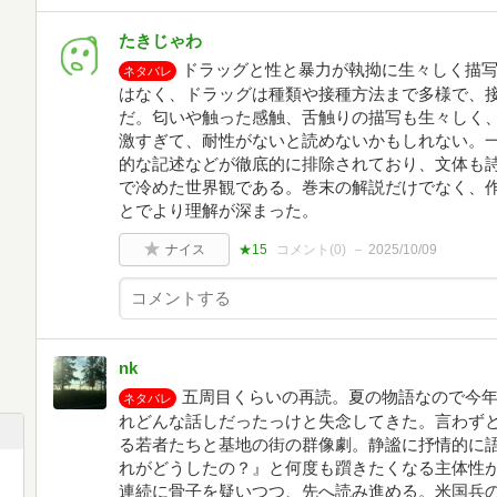
たきじゃわ
ドラッグと性と暴力が執拗に生々しく描
ネタバレ
はなく、ドラッグは種類や接種方法まで多様で、
だ。匂いや触った感触、舌触りの描写も生々しく
激すぎて、耐性がないと読めないかもしれない。
的な記述などが徹底的に排除されており、文体も
で冷めた世界観である。巻末の解説だけでなく、
とでより理解が深まった。
ナイス
★15
コメント(
0
)
2025/10/09
nk
五周目くらいの再読。夏の物語なので今年
ネタバレ
れどんな話しだったっけと失念してきた。言わず
る若者たちと基地の街の群像劇。静謐に抒情的に
れがどうしたの？』と何度も躓きたくなる主体性
連続に骨子を疑いつつ、先へ読み進める。米国兵