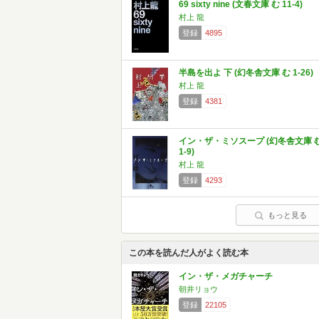
69 sixty nine (文春文庫 む 11-4)
村上 龍
登録
4895
半島を出よ 下 (幻冬舎文庫 む 1-26)
村上 龍
登録
4381
イン・ザ・ミソスープ (幻冬舎文庫 
1-9)
村上 龍
登録
4293
もっと見る
この本を読んだ人がよく読む本
イン・ザ・メガチャーチ
朝井リョウ
登録
22105