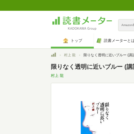
Amazo
トップ
読書メーターと
トップ
村上 龍
限りなく透明に近いブルー (講談社文庫 む 3
限りなく透明に近いブルー (講談社
村上 龍