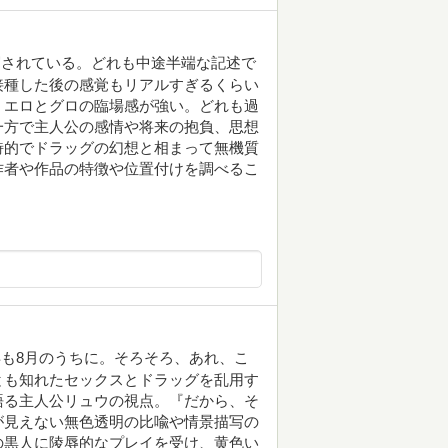
写されている。どれも中途半端な記述で
接種した後の感覚もリアルすぎるくらい
、エロとグロの臨場感が強い。どれも過
一方で主人公の感情や将来の抱負、思想
詩的でドラッグの幻想と相まって無機質
作者や作品の特徴や位置付けを調べるこ
も8月のうちに。そろそろ、あれ、こ
とも知れたセックスとドラッグを乱用す
語る主人公リュウの視点。『だから、そ
が見えない無色透明の比喩や情景描写の
の黒人に陵辱的なプレイを受け、黄色い