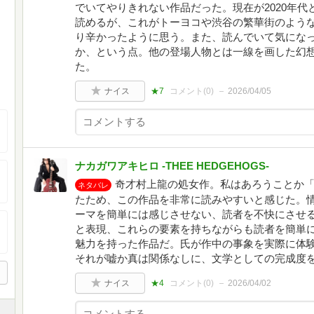
でいてやりきれない作品だった。現在が2020年
読めるが、これがトーヨコや渋谷の繁華街のよう
り辛かったように思う。また、読んでいて気にな
か、という点。他の登場人物とは一線を画した幻
た。
ナイス
★7
コメント(
0
)
2026/04/05
ナカガワアキヒロ -THEE HEDGEHOGS-
奇才村上龍の処女作。私はあろうことか
ネタバレ
たため、この作品を非常に読みやすいと感じた。
ーマを簡単には感じさせない、読者を不快にさせ
と表現、これらの要素を持ちながらも読者を簡単
魅力を持った作品だ。氏が作中の事象を実際に体
それが嘘か真は関係なしに、文学としての完成度
ナイス
★4
コメント(
0
)
2026/04/02