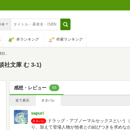
n和書
は
本ランキング
作家ランキング
-1)
文庫 む 3-1)
感想・レビュー
93
全て表示
ネタバレ
sapuri
ドラッグ・アブノーマルセックスという
ネタバレ
り、加えて登場人物が他者との結びつきを求めな