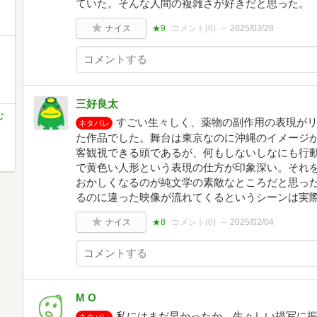
ていた。そんな人間の複雑さが好きだと思った。
ナイス
★9
コメント(
0
)
2025/03/28
三好良太
む
すごい生々しく、薬物の副作用の表現が
ネタバレ
た作品でした。舞台は東京なのに沖縄のイメージが
客観視できる頭であるが、何もしないしなにも行
で黄色い人形という表現の仕方が印象深い。それ
おかしくなるのが純文学の素敵なところだと思っ
るのに違った映像が流れてくるというシーンは実
ナイス
★8
コメント(
0
)
2025/02/04
M O
私にはまだ早かったか。生々しい描写に