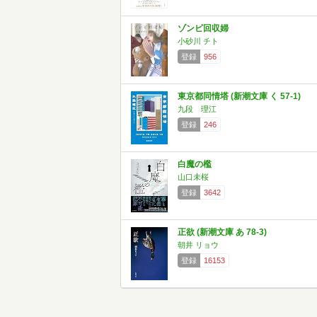
ゾンビ回収婦
小砂川 チト
登録
956
東京都同情塔 (新潮文庫 く 57-1)
九段 理江
登録
246
白魔の檻
山口未桜
登録
3642
正欲 (新潮文庫 あ 78-3)
朝井 リョウ
登録
16153