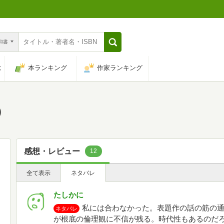
n和書
は
本ランキング
作家ランキング
)
感想・レビュー
12
全て表示
ネタバレ
たしかに
私には合わなかった。表題作の話の筋の
ネタバレ
が根底の倫理観に不信が残る。時代性もあるのだ