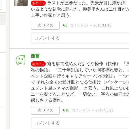
ラストが圧巻だった。光景が目に浮かび
ネタバレ
いるような錯覚に陥った。柳美里さんは二作目だ
上手い作家だと思う。
ナイス
★8
コメント(
0
)
2018/11/16
西葛
癖を癖で煮込んだような怪作（快作） 「
ネタバレ
私の物語」 「二十年別居していた阿婆擦れ妻と、
ベント企画を行うキャリアウーマンの物語」 一つ
で それら全ての受け皿となる仕掛け（パッケージ
ュメント風シネマの撮影」 と云う、これ以上ない
ニーを奏でることなど、一切ない。 寧ろ小編同士
感じさせる傑作。
ナイス
★10
コメント(
0
)
2017/05/22