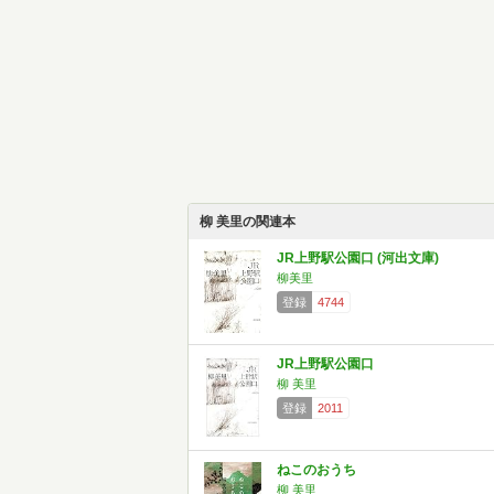
柳 美里の関連本
JR上野駅公園口 (河出文庫)
柳美里
登録
4744
JR上野駅公園口
柳 美里
登録
2011
ねこのおうち
柳 美里