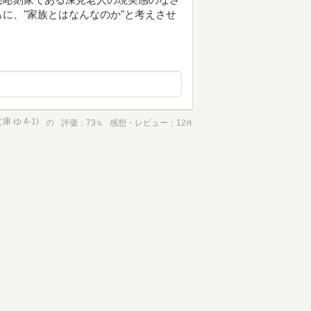
に、"家族とはなんなのか"と考えさせ
 ゆ 4-1)
の
評価
73
感想・レビュー
12
％
件