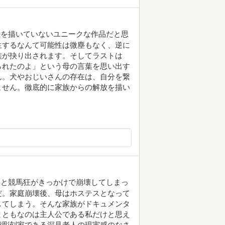
性を描いていないユニークな作品だと思
生するなんて可能性は微塵もなく、逆に
族が抉り出されます。そしてラストは
られたのよ」という母の言葉を思い出す
ん。犬やおじいさんの存在は、自分を繋
ません。徹底的に家族からの解放を描い
力と競馬狂がきっかけで崩壊してしまっ
だ。家庭崩壊後、母はホステスとなって
してしまう。そんな家族がドキュメンタ
まともなのは主人公である私だけと思え
態彫刻家である深見老人の現実感のなさ