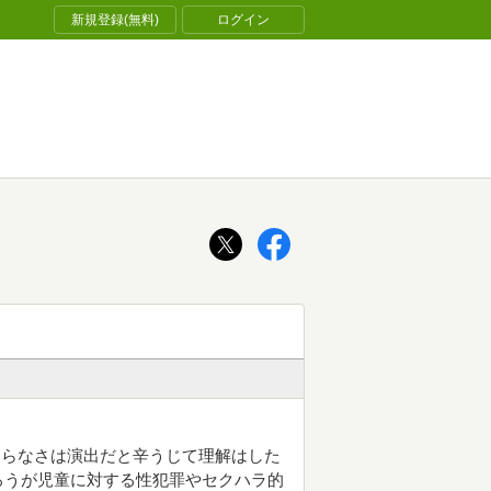
新規登録(無料)
ログイン
通らなさは演出だと辛うじて理解はした
ろうが児童に対する性犯罪やセクハラ的