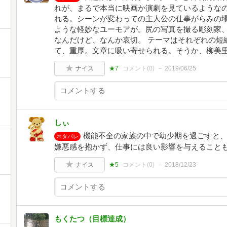
れが、まるで本当に映画か演劇を見ているような
れる。シーンが変わっての主人公の仕事がらみの
ような軽妙なユーモアが。尻の写真を撮る彫刻家
なんだけど、なんか哀切。 テーマはそれぞれの短
て、重厚。文章に吸い寄せられる。そうか、柳美
ナイス
★7
コメント(
0
)
2019/06/25
しぃ
機能不全の家族の中で幼少期を過ごすと
ネタバレ
嫌悪感を抱かず、仕事には良い影響を与えること
ナイス
★5
コメント(
0
)
2018/12/23
もくたつ（目標達成）