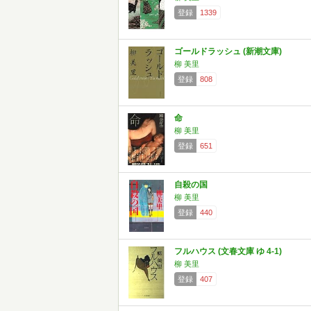
登録
1339
ゴールドラッシュ (新潮文庫)
柳 美里
登録
808
命
柳 美里
登録
651
自殺の国
柳 美里
登録
440
フルハウス (文春文庫 ゆ 4-1)
柳 美里
登録
407