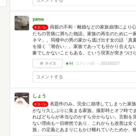
yama
両親の不和・離婚などの家族崩壊により
ネタバレ
たちの苦痛に満ちた物語。家族の再生のために一
ネマ」。同棲中の男の家から逃げ出す女の話「真
を描く「潮合い」。家族であっても分かり合えな
象でしかないこともある、という現実が突きつけ
ナイス
★44
コメント(
0
)
2023/02/27
しょう
表題作のみ。完全に崩壊してしまった家
ネタバレ
かなり久しぶりに集まる家族。撮影時とオフ時で
ればどちらが本当なのかすら分からない。言動を
ない理由も一目瞭然であり、これからも改善は全
族」の定義とあまりにもかけ離れていたためか、