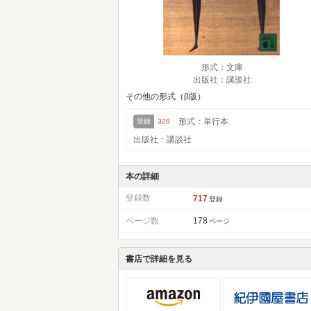
形式：文庫
出版社：講談社
その他の形式（β版）
形式：単行本
登録
329
出版社：講談社
本の詳細
登録数
717
登録
ページ数
178
ページ
書店で詳細を見る