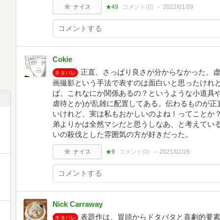
ナイス
★49
コメント(
0
)
2022/01/29
Cokie
正直、さっぱり良さが分からなかった。
ネタバレ
画撮影という手法で表すのは面白いと思ったけれ
ば、これなにか関係あるの？というような小道具や
虐待とか)が乱雑に配置してある。伝わるものが正
いけれど、実は私もおかしいのよね！ってことか
弟よりかは全然マシだと思うしなあ、と考えてい
いの殺伐とした雰囲気の方が好きだった。
ナイス
★9
コメント(
0
)
2021/02/26
Nick Carraway
表題作は、冒頭からドタバタと喜劇的要
ネタバレ