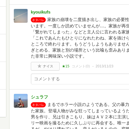
kyouikufs
家族の崩壊を二度描き出し、家族の必要
ネタバレ
います。一度しか読めていませんが…。家族が再
「繋がれてしまった」などと主人公に言われる家
「これであんたもひとりになれたわね、家を抜け
ところで終わります。もうどうしようもありませ
ぎとめる、家族と別の場所という比喩も歪みあり
た非常に興味深い小説です。
ナイス
★15
コメント(
0
)
2013/11/23
シュラフ
まるでホラー小説のようである。父の暴
ネタバレ
た家族。登場人物がみな狂ってしまっているよう
男を作り、兄は引きこもり、妹はＡＶ２本に主演
リー映画を撮るために久しぶりに再会する。唯一
るが、やはり壊れている。恋人がいるものの、変