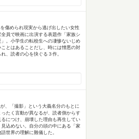
心を傷められ現実から逃げ出したい女性
家全員で映画に出演する表題作「家族シ
夏」。小学生の転校生への凄惨ないじめ
いことはあることだし、時には憎悪の対
られ、読者の心を抉ぐる３作。
族が、「撮影」という大義名分のもとに
まったく言動が異なるが、読者側からす
見るにつけ、崩壊した理由も再生してい
く見込めない。自分の頭の中にある「家
物語世界の理解に難儀した。