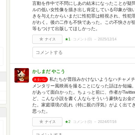
言動を作中で不問にしあの結末になったことが疑
ルの低い女性像を描き出し肯定している印象が強
きを与えたからいまだに性犯罪は軽視され、性犯
がわく。後の二作も不快であった。この不快さが
等もつけて出版してほしかった。
ナイス
★1
コメント(
0
)
2025/12/14
かしまだ やこう
私たちが普段みかけないようなハチャメ
ネタバレ
メンタリー風映画を撮ることになった話ほか短編
があって面白かった。ちょっと前に、作者がTwitt
ど、こんな小説を書く人ならそういう豪快なお金
た。家庭環境の乱れ（特に親の浮気）がよく出て
思った。
ナイス
★2
コメント(
0
)
2024/07/16