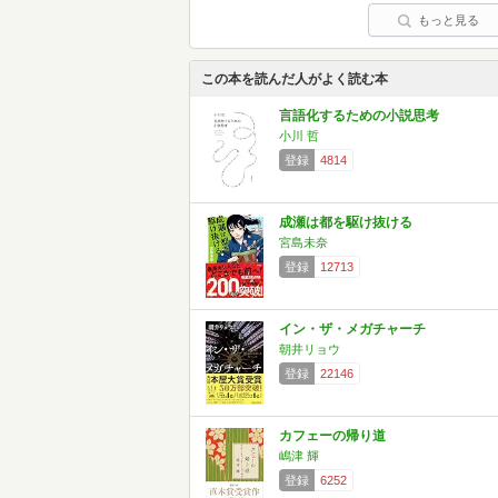
もっと見る
この本を読んだ人がよく読む本
言語化するための小説思考
小川 哲
登録
4814
成瀬は都を駆け抜ける
宮島未奈
登録
12713
イン・ザ・メガチャーチ
朝井リョウ
登録
22146
カフェーの帰り道
嶋津 輝
登録
6252