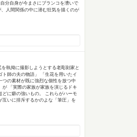
、自分自身が今まさにブランコを漕いで
が、人間関係の中に潜む狂気を描くのが
尻を執拗に撮影しようとする老彫刻家と
ゴト師の夫の物語」 「生花を用いたイ
一つの素材が既に強烈な個性を放つ中
）が 「実際の家族が家族を演じるドキ
ほどに癖の強いもの。 これらがハーモ
が互いに排斥するかのよな「筆圧」を