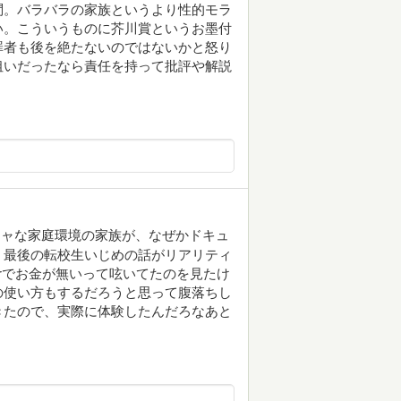
問。バラバラの家族というより性的モラ
い。こういうものに芥川賞というお墨付
罪者も後を絶たないのではないかと怒り
狙いだったなら責任を持って批評や解説
チャな家庭環境の家族が、なぜかドキュ
。最後の転校生いじめの話がリアリティ
erでお金が無いって呟いてたのを見たけ
の使い方もするだろうと思って腹落ちし
きたので、実際に体験したんだろなあと