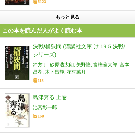
5123
もっと見る
この本を読んだ人がよく読む本
決戦!桶狭間 (講談社文庫 け 19-5 決戦!
シリーズ)
冲方丁
砂原浩太朗
矢野隆
富樫倫太郎
宮本
昌孝
木下昌輝
花村萬月
118
島津奔る 上巻
池宮彰一郎
168