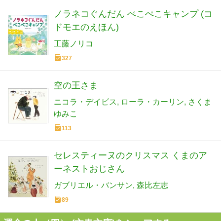
ノラネコぐんだん ぺこぺこキャンプ (コ
ドモエのえほん)
工藤ノリコ
327
空の王さま
ニコラ・デイビス
ローラ・カーリン
さくま
ゆみこ
113
セレスティーヌのクリスマス くまのア
ーネストおじさん
ガブリエル・バンサン
森比左志
89