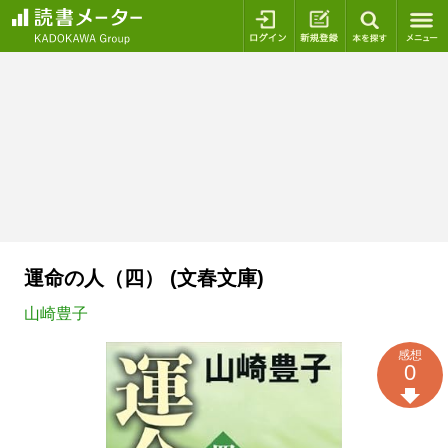
ログイン
新規登録
本を探
運命の人（四） (文春文庫)
山崎豊子
感想
0