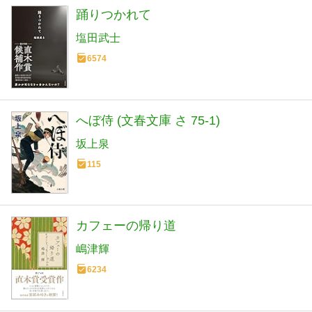
踊りつかれて
塩田武士
6574
へぼ侍 (文春文庫 さ 75-1)
坂上泉
115
カフェーの帰り道
嶋津輝
6234