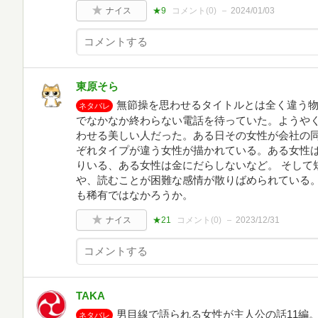
ナイス
★9
コメント(
0
)
2024/01/03
東原そら
無節操を思わせるタイトルとは全く違う物
ネタバレ
でなかなか終わらない電話を待っていた。ようや
わせる美しい人だった。ある日その女性が会社の同
ぞれタイプが違う女性が描かれている。ある女性
りいる、ある女性は金にだらしないなど。 そして
や、読むことが困難な感情が散りばめられている。
も稀有ではなかろうか。
ナイス
★21
コメント(
0
)
2023/12/31
TAKA
男目線で語られる女性が主人公の話11編
ネタバレ