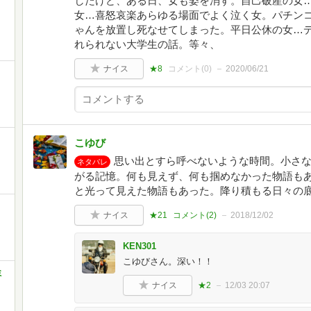
したけど、ある日、女も姿を消す。自己破産の女
女…喜怒哀楽あらゆる場面でよく泣く女。パチン
ゃんを放置し死なせてしまった。平日公休の女…
れられない大学生の話。等々、
ナイス
★8
コメント(
0
)
2020/06/21
こゆび
思い出とすら呼べないような時間。小さ
ネタバレ
がる記憶。何も見えず、何も掴めなかった物語も
と光って見えた物語もあった。降り積もる日々の
ナイス
★21
コメント(
2
)
2018/12/02
KEN301
こゆびさん。深い！！
ミ
ナイス
★2
12/03 20:07