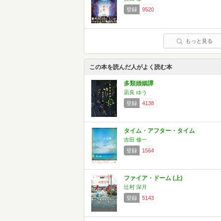
登録
9520
もっと見る
この本を読んだ人がよく読む本
多類婚姻譚
凪良 ゆう
登録
4138
タイム・アフター・タイム
吉田 修一
登録
1564
ファイア・ドーム (上)
辻村 深月
登録
5143