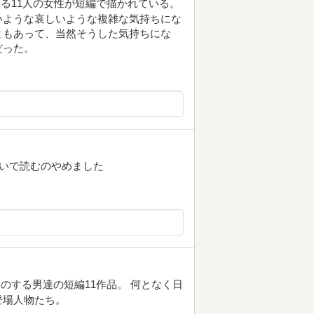
る11人の女性が短編で描かれている。
いような哀しいような複雑な気持ちにな
ともあって、当然そうした気持ちにな
だった。
らいで読むのやめました
のする男達の短編11作品。 何となく日
登場人物たち。