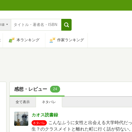
n和書
は
本ランキング
作家ランキング
感想・レビュー
24
全て表示
ネタバレ
カオス読書録
こんなふうに女性と出会える大学時代だ
ネタバレ
生？のクラスメイトと離れた町に行く話が切ない