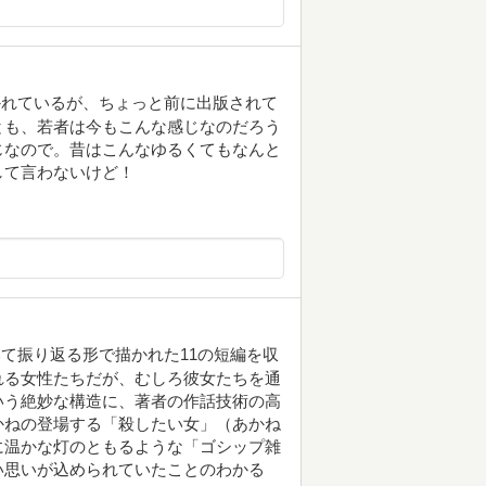
かれているが、ちょっと前に出版されて
とも、若者は今もこんな感じなのだろう
じなので。昔はこんなゆるくてもなんと
して言わないけど！
て振り返る形で描かれた11の短編を収
れる女性たちだが、むしろ彼女たちを通
いう絶妙な構造に、著者の作話技術の高
かねの登場する「殺したい女」（あかね
に温かな灯のともるような「ゴシップ雑
い思いが込められていたことのわかる