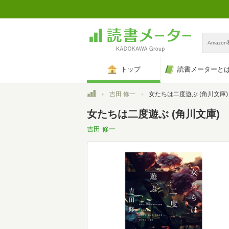
Amazo
トップ
読書メーターと
トップ
吉田 修一
女たちは二度遊ぶ (角川文庫)
女たちは二度遊ぶ (角川文庫)
吉田 修一