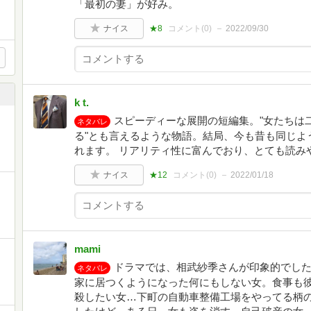
「最初の妻」が好み。
ナイス
★8
コメント(
0
)
2022/09/30
k t.
スピーディーな展開の短編集。"女たちは
ネタバレ
る"とも言えるような物語。結局、今も昔も同じよ
れます。 リアリティ性に富んでおり、とても読み
ナイス
★12
コメント(
0
)
2022/01/18
mami
ドラマでは、相武紗季さんが印象的でし
ネタバレ
家に居つくようになった何にもしない女。食事も
殺したい女…下町の自動車整備工場をやってる柄