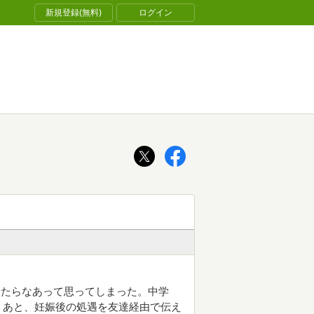
新規登録(無料)
ログイン
ったらなあって思ってしまった。中学
。あと、妊娠後の処遇を友達経由で伝え