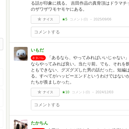
る話が印象に残る。 吉田作品の真骨頂はドラマチ
のザワザワモヤモヤにある。
ナイス
★5
コメント(
0
)
2025/09/06
いもだ
「あるなら、やってみればいいじゃない
ネタバレ
ならやってみれば良い。当たり前。でも、それを
ともできない、グズグズした男の話だった。短編
る。すべてがハッピーエンドというわけではない
たちが羨ましかった。
ナイス
★10
コメント(
0
)
2024/12/03
たかちん