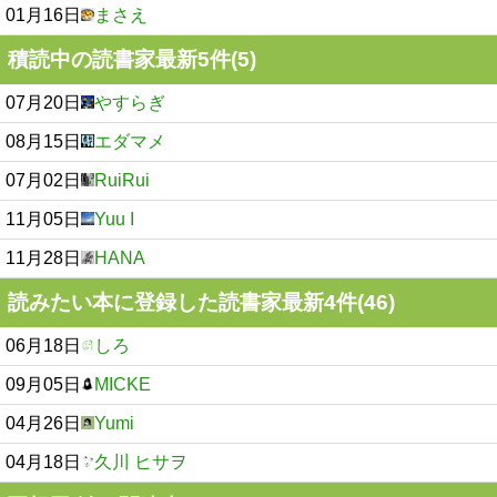
01月16日
まさえ
積読中の読書家最新5件(5)
07月20日
やすらぎ
08月15日
エダマメ
07月02日
RuiRui
11月05日
Yuu I
11月28日
HANA
読みたい本に登録した読書家最新4件(46)
06月18日
しろ
09月05日
MICKE
04月26日
Yumi
04月18日
久川 ヒサヲ