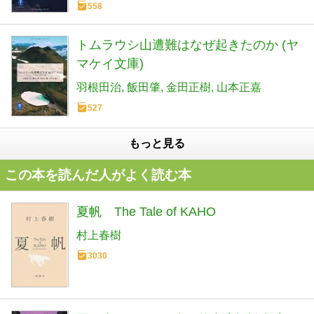
558
トムラウシ山遭難はなぜ起きたのか (ヤ
マケイ文庫)
羽根田治
飯田肇
金田正樹
山本正嘉
527
もっと見る
この本を読んだ人がよく読む本
夏帆 The Tale of KAHO
村上春樹
3030