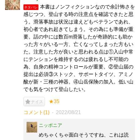
本書はノンフィクションなので余計怖さを
ネタバレ
感じつつ、登山する時の注意点を確認できたと思
う。滑落事故は状況は違えどもベテランであれ、
初心者であれ起きてしまう。その為にも準備が重
要。話の中には数百m滑落したが奇跡的にも助か
った方々がいる一方、亡くなってしまった方もい
た。注意した方が良いと思われる点は①入山中常
にテンションを維持するのは疲れるし不可能の
為、自身の精神コントロールが重要。②登山届の
提出は必須③ストック、サポートタイツ、アミノ
酸が新・三種の神器。④山岳保険の加入。低い山
でも気をつけて登山したい。
★35
ナイス
コメント(1)
2022/08/21
ニッポニア
めちゃくちゃ面白そうですね、これは読