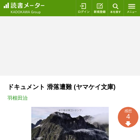
ログイン
新規登録
本を探
ドキュメント 滑落遭難 (ヤマケイ文庫)
羽根田治
感想
4