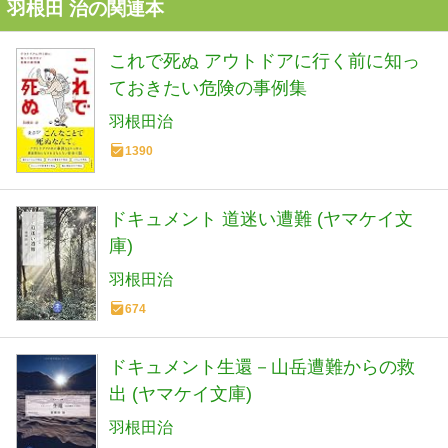
羽根田 治の関連本
これで死ぬ アウトドアに行く前に知っ
ておきたい危険の事例集
羽根田治
1390
ドキュメント 道迷い遭難 (ヤマケイ文
庫)
羽根田治
674
ドキュメント生還－山岳遭難からの救
出 (ヤマケイ文庫)
羽根田治