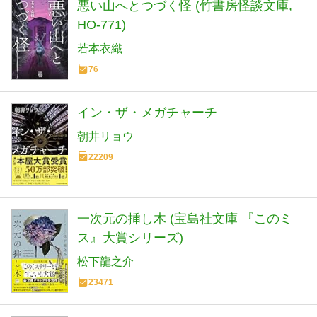
悪い山へとつづく怪 (竹書房怪談文庫,
HO-771)
若本衣織
76
イン・ザ・メガチャーチ
朝井リョウ
22209
一次元の挿し木 (宝島社文庫 『このミ
ス』大賞シリーズ)
松下龍之介
23471