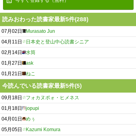
今すぐ登録する（無料）
読みおわった読書家最新5件(288)
07月02日
Murasato Jun
04月11日
日本史と登山中心読書シニア
02月14日
水筒
01月27日
ask
01月21日
ねこ
今読んでいる読書家最新5件(5)
09月18日
フォカヌポォ・ヒメネス
01月18日
jopupi
04月01日
めぅ
05月05日
Kazumi Komura