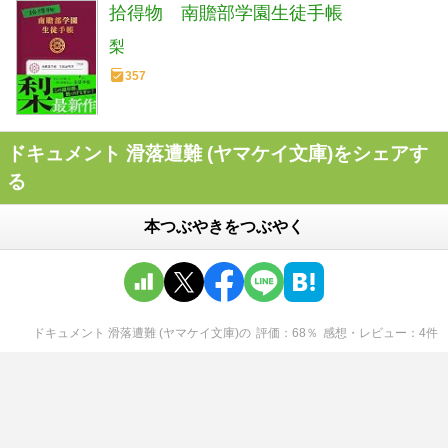
拾得物 南贍部学園生徒手帳
梨
357
ドキュメント 滑落遭難 (ヤマケイ文庫)をシェアす
る
本つぶやきをつぶやく
ドキュメント 滑落遭難 (ヤマケイ文庫)
の
評価
68
％
感想・レビュー
4
件