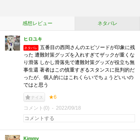
感想レビュー
ネタバレ
ヒロユキ
五番目の西岡さんのエピソードが印象に残
ネタバレ
った 遭難対策グッズを入れすぎてザックが重くな
り滑落 しかし滑落先で遭難対策グッズが役立ち無
事生還 著者はこの慎重すぎるスタンスに批判的だ
ったが、個人的にはこれくらいでちょうどいいの
ではと思う
★6
ナイス
コメント(0)
2022/09/18
Kimmy