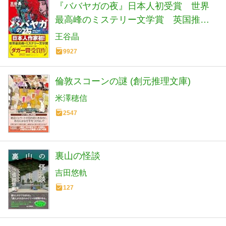
『ババヤガの夜』日本人初受賞 世界
最高峰のミステリー文学賞 英国推理
作家協会賞(ダガー賞） (河出文庫 お 46-
王谷晶
1)
9927
倫敦スコーンの謎 (創元推理文庫)
米澤穂信
2547
裏山の怪談
吉田悠軌
127