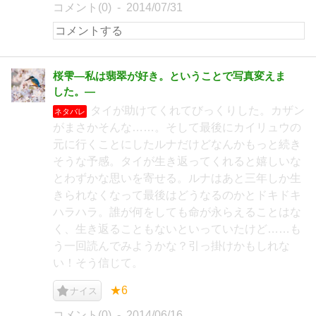
コメント(0)
2014/07/31
桜雫―私は翡翠が好き。ということで写真変えま
した。―
タイが助けてくれてびっくりした。カザン
ネタバレ
がまさかそんな……。そして最後にカイリュウの
元に行くことにしたルナだけどなんかもっと続き
そうな予感。タイが生き返ってくれると嬉しいな
とわずかな思いを寄せる。ルナはあと三年しか生
きられなくなって最後はどうなるのかとドキドキ
ハラハラ。誰が何をしても命が永らえることはな
く、生き返ることもないといっていたけど……も
う一回読んでみようかな？引っ掛けかもしれな
い！そう信じて。
★6
ナイス
コメント(0)
2014/06/16