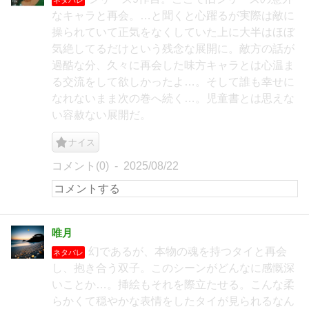
なキャラと再会。…と聞くと心躍るが実際は敵に
操られていて正気をなくしていた上に大半はほぼ
気絶してるだけという残念な展開に。敵方の話が
過酷な分、久々に再会した味方キャラとは心温ま
る交流をして欲しかったよ…。そして誰も幸せに
なれないまま次の巻へ続く…。児童書とは思えな
い容赦ない展開だ。
ナイス
コメント(0)
2025/08/22
唯月
幻であるが、本物の魂を持つタイと再会
ネタバレ
し、抱き合う双子。このシーンがどんなに感慨深
いことか…。挿絵もそれを際立たせる。こんな柔
らかくて穏やかな表情をしたタイが見られるなん