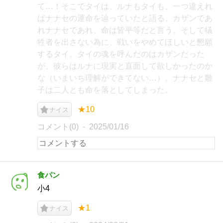
て…！そこでタイは、ルナもタイも、一つ違えれ
ばナナセの運命を辿っていたと語る。カザンであ
れナナセであれ、命は皆平等だと言う。そして犠
牲者を出さない為に、戦いをやめてほしいと懇願
するタイ。タイの魂を呼んだのはカザンだった
が、彼らはルナに現実と直面して欲しかったのか
な（いまいち理解ができてない…）。ナナセと雛
子は二人とも命を落としてしまった。
★10
ナイス
コメント(0)
2025/01/16
食パン
小4
★1
ナイス