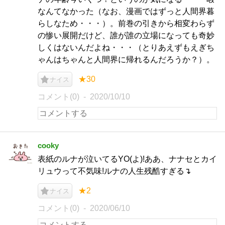
なんてなかった（なお、漫画ではずっと人間界暮
らしなため・・・）。前巻の引きから相変わらず
の惨い展開だけど、誰が誰の立場になっても奇妙
しくはないんだよね・・・（とりあえずもえぎち
ゃんはちゃんと人間界に帰れるんだろうか？）。
★30
ナイス
コメント(0)
2020/10/10
cooky
表紙のルナが泣いてるYO(よ)!ああ、ナナセとカイ
リュウって不気味!ルナの人生残酷すぎる↴
★2
ナイス
コメント(0)
2020/06/10