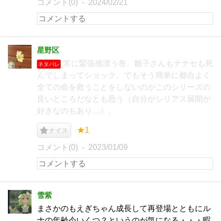
コメント(0)
2024/02/21
星野区
常に緊張感漂う巻。雛子さんもナナセも死
ネタバレ
んでしまってショック。でもそう簡単に都合よく
全ての命を救うことをしないのがこのシリーズの
良いところだなとも思う（自分がシリアス展開が
好きなのもあり…）。
★1
ナイス
コメント(0)
2023/01/09
雪紫
まさかのもえぎちゃん成長して再登場とともにル
ナの年齢今いくつ？というのが気になる・・・暇