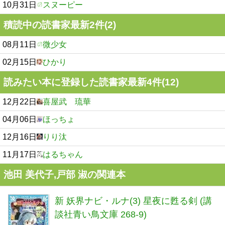
10月31日
スヌーピー
積読中の読書家最新2件(2)
08月11日
微少女
02月15日
ひかり
読みたい本に登録した読書家最新4件(12)
12月22日
喜屋武 琉華
04月06日
ほっちょ
12月16日
りり汰
11月17日
はるちゃん
池田 美代子,戸部 淑の関連本
新 妖界ナビ・ルナ(3) 星夜に甦る剣 (講
談社青い鳥文庫 268-9)