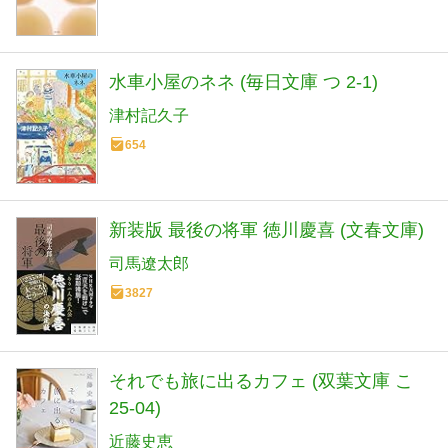
水車小屋のネネ (毎日文庫 つ 2-1)
津村記久子
654
新装版 最後の将軍 徳川慶喜 (文春文庫)
司馬遼太郎
3827
それでも旅に出るカフェ (双葉文庫 こ
25-04)
近藤史恵