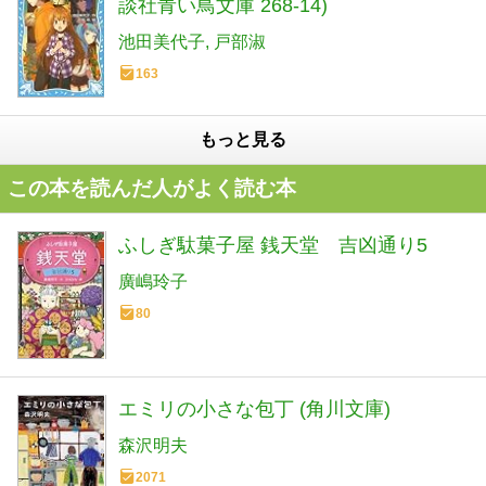
談社青い鳥文庫 268-14)
池田美代子
戸部淑
163
もっと見る
この本を読んだ人がよく読む本
ふしぎ駄菓子屋 銭天堂 吉凶通り5
廣嶋玲子
80
エミリの小さな包丁 (角川文庫)
森沢明夫
2071