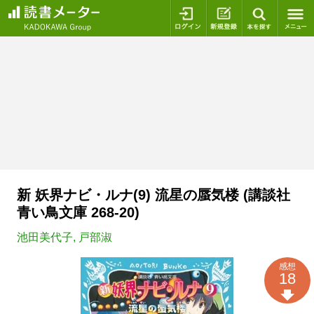
ログイン
新規登録
本を探
新 妖界ナビ・ルナ(9) 流星の蜃気楼 (講談社
青い鳥文庫 268-20)
池田美代子
,
戸部淑
感想
18