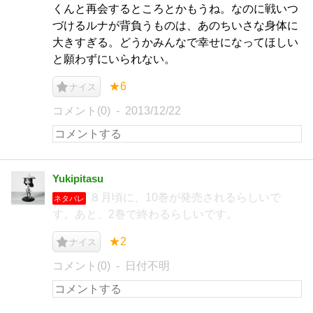
くんと再会するところとかもうね。なのに戦いつ
づけるルナが背負うものは、あのちいさな身体に
大きすぎる。どうかみんなで幸せになってほしい
と願わずにいられない。
★6
ナイス
コメント(0)
2013/12/22
Yukipitasu
８月頃に、10巻が発売されるらしいで
ネタバレ
す。あと、2巻で終わるらしいです。
★2
ナイス
コメント(0)
日付不明