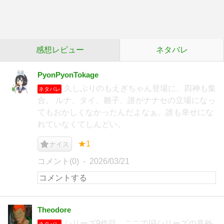
感想レビュー
ネタバレ
PyonPyonTokage
久しぶりのもえぎちゃん登場に、四神も集
ネタバレ
合。 ルナ、タイ、雛子、誰がナナセの立場になっ
てもおかしくなかったんだよなぁ。誰も幸せにな
れていなくてしんどい。
★1
ナイス
コメント(0)
2026/03/21
Theodore
シリーズ9作目。ここで旧シリーズの意外
ネタバレ