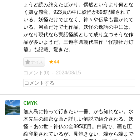
ょうど読み終えたばかり。偶然というより何とな
く嫌な感覚。923頁の中に妖怪が898記載されて
いる。妖怪だけではなく、神々や伝承も書かれて
いる。河童だけで七作品。妖怪の逸話の中には、
かなり現代なら実話怪談として成り立つそうな作
品が多いようだ。三遊亭圓朝代表作『怪談牡丹灯
籠』も記載、驚きだ。
★44
ナイス
コメント(0)
2024/08/15
CMYK
無人島に持って行きたい一冊、かも知れない。水
木先生の細密な画と詳しい解説で紹介される、妖
怪・あの世・神仏の全895項目。白黒で、画も圧
縮印刷されているが、見飽きない。端から端まで