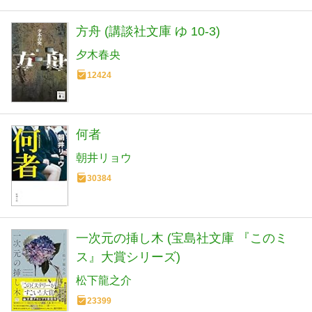
方舟 (講談社文庫 ゆ 10-3)
夕木春央
12424
何者
朝井リョウ
30384
一次元の挿し木 (宝島社文庫 『このミ
ス』大賞シリーズ)
松下龍之介
23399