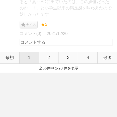
ると「あ～EDに出ていたのは、この妖怪だった
のか！！」と小学生以来の満足感を味わえたので
嬉しかったです！！
★5
ナイス
コメント(0)
2021/12/20
最初
1
2
3
4
最後
全66件中 1-20 件を表示