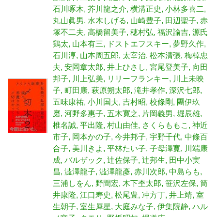
石川啄木
芥川龍之介
横溝正史
小林多喜二
丸山眞男
水木しげる
山崎豊子
田辺聖子
赤
塚不二夫
高橋留美子
穂村弘
福沢諭吉
源氏
鶏太
山本有三
ドストエフスキー
夢野久作
石川淳
山本周五郎
太宰治
松本清張
梅棹忠
夫
安岡章太郎
井上ひさし
宮尾登美子
向田
邦子
川上弘美
リリーフランキー
川上未映
子
町田康
萩原朔太郎
滝井孝作
深沢七郎
五味康祐
小川国夫
吉村昭
校條剛
團伊玖
磨
河野多惠子
五木寛之
片岡義男
堀辰雄
椎名誠
平出隆
村山由佳
さくらももこ
神近
市子
岡本かの子
今井邦子
宇野千代
中條百
合子
美川きよ
平林たい子
子母澤寛
川端康
成
バルザック
辻佐保子
辻邦生
田中小実
昌
澁澤龍子
澁澤龍彥
赤川次郎
中島らも
三浦しをん
野間宏
木下杢太郎
笹沢左保
筒
井康隆
江口寿史
松尾豊
冲方丁
井上靖
室
生朝子
室生犀星
大庭みな子
伊集院静
ハル