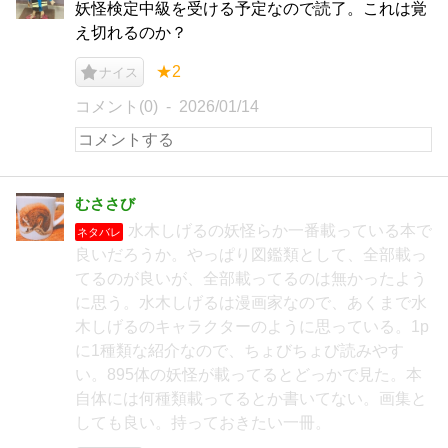
妖怪検定中級を受ける予定なので読了。これは覚
え切れるのか？
★2
ナイス
コメント(0)
2026/01/14
むささび
水木しげるの妖怪らか一番載っている本で
ネタバレ
良いだろうか。やっぱり図鑑類として、全部載っ
てるのが良いが、全部載ってるのは無かったよう
に思う。水木しげるは漫画家なので、あくまで水
木しげるのキャラクターのように思っている。1p
に1種類な紹介なので、ちょびちょび読みやす
い。895体の妖怪が載ってるとどっかで見た。本
自体には何種類載ってるとか書いてない。画集と
しても良い。持っておきたい一冊。