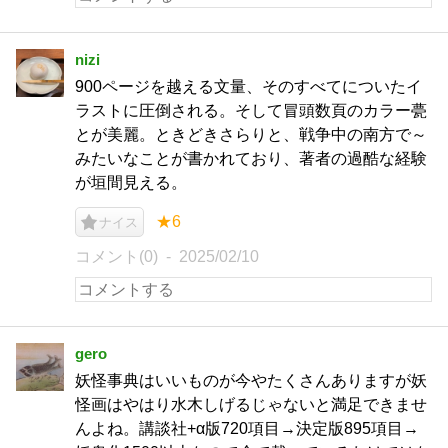
nizi
900ページを越える文量、そのすべてについたイ
ラストに圧倒される。そして冒頭数頁のカラー甍
とが美麗。ときどきさらりと、戦争中の南方で～
みたいなことが書かれており、著者の過酷な経験
が垣間見える。
★6
ナイス
コメント(0)
2025/02/10
gero
妖怪事典はいいものが今やたくさんありますが妖
怪画はやはり水木しげるじゃないと満足できませ
んよね。講談社+α版720項目→決定版895項目→