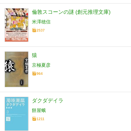
倫敦スコーンの謎 (創元推理文庫)
米澤穂信
2537
猿
京極夏彦
964
ダクダデイラ
餅屋蛾
1211