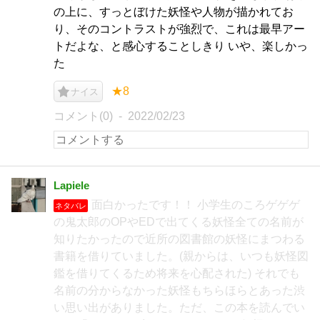
の上に、すっとぼけた妖怪や人物が描かれてお
り、そのコントラストが強烈で、これは最早アー
トだよな、と感心することしきり いや、楽しかっ
た
★8
ナイス
コメント(0)
2022/02/23
Lapiele
面白かったです！！ 小学生のころゲゲゲ
ネタバレ
の鬼太郎のOPやEDで出てくる妖怪全ての名前が
知りたかったので近所の図書館の妖怪にまつわる
書籍を借りていました。(親からは、いつも妖怪図
鑑を借りてくるため将来を心配された) それでも
名前の分からなかった妖怪もちらほらとあった渋
い思い出がありました。ただ、この本を読んでい