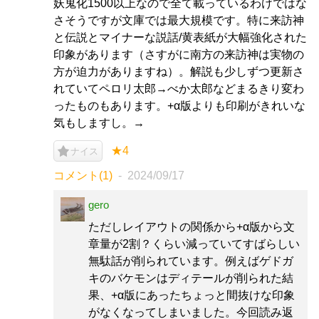
妖鬼化1500以上なので全て載っているわけではな
さそうですが文庫では最大規模です。特に来訪神
と伝説とマイナーな説話/黄表紙が大幅強化された
印象があります（さすがに南方の来訪神は実物の
方が迫力がありますね）。解説も少しずつ更新さ
れていてペロリ太郎→べか太郎などまるきり変わ
ったものもあります。+α版よりも印刷がきれいな
気もしますし。→
★4
ナイス
コメント(1)
2024/09/17
gero
ただしレイアウトの関係から+α版から文
章量が2割？くらい減っていてすばらしい
無駄話が削られています。例えばゲドガ
キのバケモンはディテールが削られた結
果、+α版にあったちょっと間抜けな印象
がなくなってしまいました。今回読み返