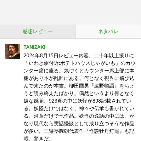
感想レビュー
ネタバレ
TANIZAKI
2024年8月15日レビュー内容。二十年以上振りに
「いわき駅付近:ポテトハウスじゃがいも」のカウ
ンター席に座る。気づくとカウンター席上部に本
棚があり本が乱雑にある。何となく視界に飛び込
んで来たのが本書。柳田國男『遠野物語』をちょ
うど読み終えたばかり。偶然というより何となく
嫌な感覚。923頁の中に妖怪が898記載されてい
る。妖怪だけではなく、神々や伝承も書かれてい
る。河童だけで七作品。妖怪の逸話の中には、か
なり現代なら実話怪談として成り立つそうな作品
が多い。三遊亭圓朝代表作『怪談牡丹灯籠』も記
載、驚きだ。