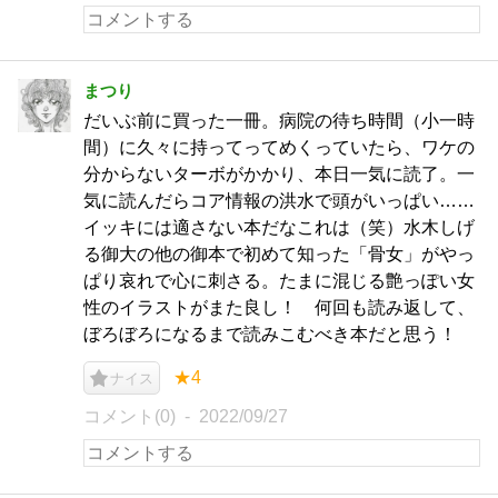
まつり
だいぶ前に買った一冊。病院の待ち時間（小一時
間）に久々に持ってってめくっていたら、ワケの
分からないターボがかかり、本日一気に読了。一
気に読んだらコア情報の洪水で頭がいっぱい……
イッキには適さない本だなこれは（笑）水木しげ
る御大の他の御本で初めて知った「骨女」がやっ
ぱり哀れで心に刺さる。たまに混じる艶っぽい女
性のイラストがまた良し！ 何回も読み返して、
ぼろぼろになるまで読みこむべき本だと思う！
★4
ナイス
コメント(0)
2022/09/27