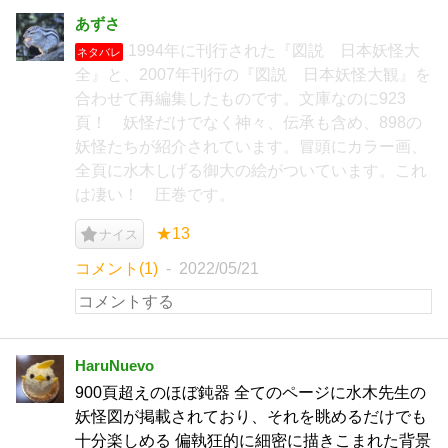
あずさ
1994年に刊行された『図説 日本妖怪大
ネタバレ
全』と、2007年刊行の『図説 日本妖怪大観』を
合わせて再編集したものです。文庫なのに923
頁！ 妖怪だけでなく神々、伝承も含め、898の
妖怪たちが紹介されています。冒頭にカラー画、
全頁に水木しげる御大の絵がついています。これ
は凄い！ 圧巻です。
★13
ナイス
コメント(1)
2022/05/21
HaruNuevo
900頁超えのほぼ鈍器 全てのページに水木先生の
妖怪図が掲載されており、それを眺めるだけでも
十分楽しめる 偏執狂的に細密に描きこまれた背景