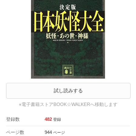
試し読みする
※電子書籍ストアBOOK☆WALKERへ移動します
登録数
482
登録
ページ数
944
ページ