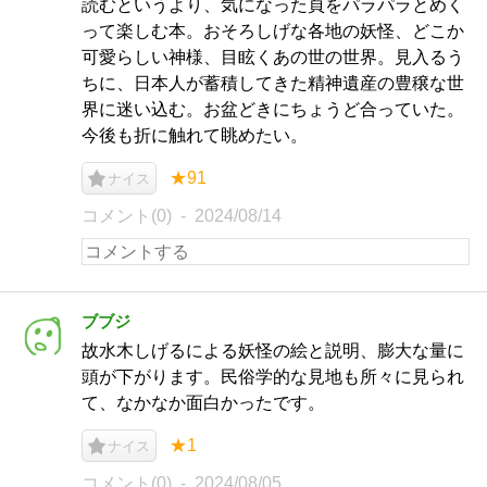
読むというより、気になった頁をパラパラとめく
って楽しむ本。おそろしげな各地の妖怪、どこか
可愛らしい神様、目眩くあの世の世界。見入るう
ちに、日本人が蓄積してきた精神遺産の豊穣な世
界に迷い込む。お盆どきにちょうど合っていた。
今後も折に触れて眺めたい。
★91
ナイス
コメント(0)
2024/08/14
ブブジ
故水木しげるによる妖怪の絵と説明、膨大な量に
頭が下がります。民俗学的な見地も所々に見られ
て、なかなか面白かったです。
★1
ナイス
コメント(0)
2024/08/05