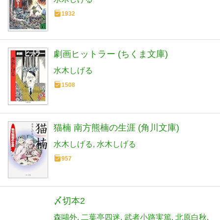
1932
劇画ヒットラー (ちくま文庫)
水木しげる
1508
猫楠 南方熊楠の生涯 (角川文庫)
水木しげる
水木しげる
957
〆切本2
森鷗外
二葉亭四迷
武者小路実篤
北原白秋