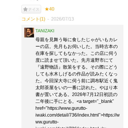
★40
ナイス
コメント(1)
2026/07/13
TANIZAKI
母親を見舞う毎に食したじゃがいもカレ
ーの店。先月もお伺いした。当時古本の
在庫を探してもなかった。この店に伺う
度に読ませて頂いた。先月遠野市にて
『遠野物語』散策をする。その際にどう
しても水木しげるの作品が読みたくなっ
た。今回深大寺に伺う前に調布駅近く鬼
太郎茶屋をいの一番に訪れた。やはり本
書が置いてある。2026年7月12日初読の
二年後に手にとる。<a target="_blank"
href="https://www.gurutto-
iwaki.com/detail/736/index.html">https://w
ww.gurutto-