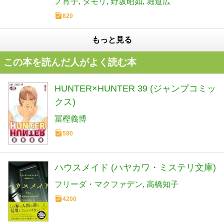
ノ宵子
タモリ
野坂昭如
堀道広
820
もっと見る
この本を読んだ人がよく読む本
HUNTER×HUNTER 39 (ジャンプコミッ
クス)
冨樫義博
590
ハウスメイド (ハヤカワ・ミステリ文庫)
フリーダ・マクファデン
高橋知子
4200