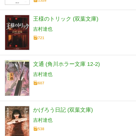
1328
王様のトリック (双葉文庫)
吉村達也
721
文通 (角川ホラー文庫 12-2)
吉村達也
607
かげろう日記 (双葉文庫)
吉村達也
538