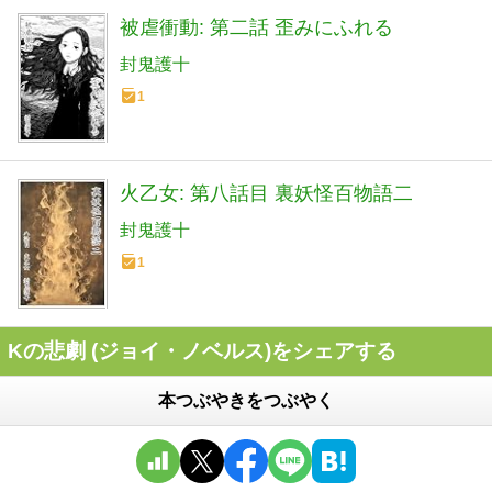
被虐衝動: 第二話 歪みにふれる
封鬼護十
1
火乙女: 第八話目 裏妖怪百物語二
封鬼護十
1
Kの悲劇 (ジョイ・ノベルス)をシェアする
本つぶやきをつぶやく