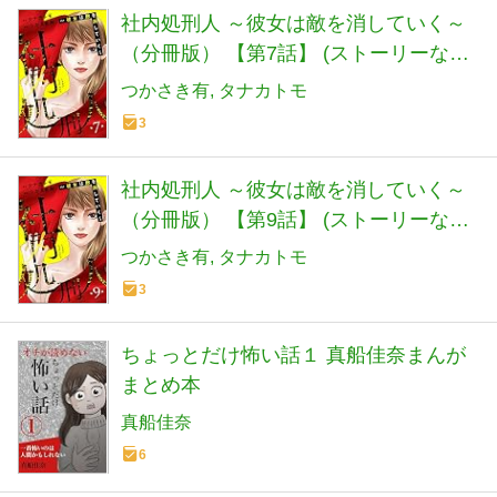
社内処刑人 ～彼女は敵を消していく～
（分冊版） 【第7話】 (ストーリーな女
たち)
つかさき有
タナカトモ
3
社内処刑人 ～彼女は敵を消していく～
（分冊版） 【第9話】 (ストーリーな女
たち)
つかさき有
タナカトモ
3
ちょっとだけ怖い話１ 真船佳奈まんが
まとめ本
真船佳奈
6