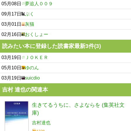
05月08日
夢追人００９
09月17日
ぶく
03月01日
灰猫
02月16日
おくしょー
読みたい本に登録した読書家最新3件(3)
03月19日
ＪＯＫＥＲ
05月10日
ゆのん
03月19日
suicdio
吉村 達也の関連本
生きてるうちに、さよならを (集英社文
庫)
吉村達也