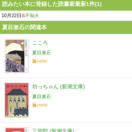
読みたい本に登録した読書家最新1件(1)
10月22日
不知火
夏目漱石の関連本
こころ
夏目漱石
34840
坊っちゃん (新潮文庫)
夏目漱石
16609
三四郎 (新潮文庫)