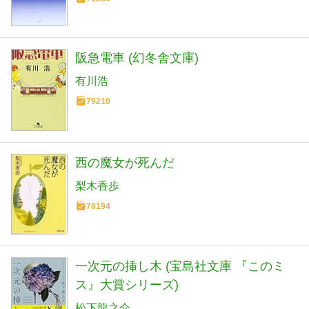
阪急電車 (幻冬舎文庫)
有川浩
79210
西の魔女が死んだ
梨木香歩
78194
一次元の挿し木 (宝島社文庫 『このミ
ス』大賞シリーズ)
松下龍之介