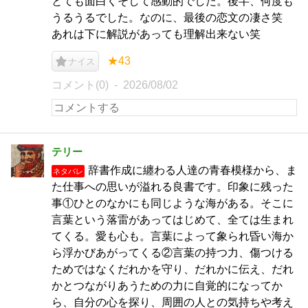
とても面白くそして感動的でした。後半、何度も
うるうるでした。なのに、最後の恋文の凄さ笑
あれは下に解説があっても理解出来ない笑
★43
ナイス
コメント(0)
2026/08/02
テリー
辞書作成に纏わる人達の青春模様から、ま
ネタバレ
た仕事への思いが溢れる良書です。印象に残った
事①ひとのなかにも同じような海がある。そこに
言葉という落雷があってはじめて、全ては生まれ
てくる。愛も心も。言葉によって象られ昏い海か
ら浮かびあがってくる②言葉の持つ力、傷つける
ためではなくだれかを守り、だれかに伝え、だれ
かとつながりあうための力に自覚的になってか
ら、自分の心を探り、周囲の人との気持ちや考え