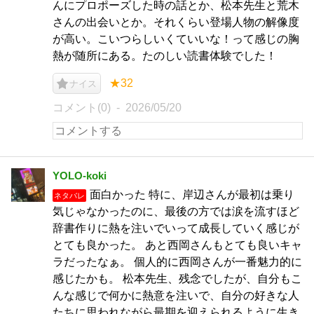
んにプロポーズした時の話とか、松本先生と荒木
さんの出会いとか。それくらい登場人物の解像度
が高い。こいつらしいくていいな！って感じの胸
熱が随所にある。たのしい読書体験でした！
★32
ナイス
コメント(0)
2026/05/20
YOLO-koki
面白かった 特に、岸辺さんが最初は乗り
ネタバレ
気じゃなかったのに、最後の方では涙を流すほど
辞書作りに熱を注いでいって成長していく感じが
とても良かった。 あと西岡さんもとても良いキャ
ラだったなぁ。 個人的に西岡さんが一番魅力的に
感じたかも。 松本先生、残念でしたが、自分もこ
んな感じで何かに熱意を注いで、自分の好きな人
たちに思われながら最期を迎えられるように生き