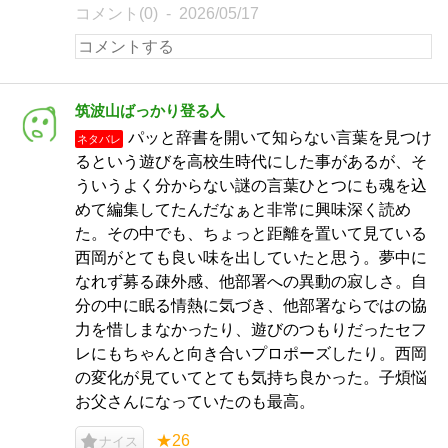
コメント(0)
2026/05/17
筑波山ばっかり登る人
パッと辞書を開いて知らない言葉を見つけ
ネタバレ
るという遊びを高校生時代にした事があるが、そ
ういうよく分からない謎の言葉ひとつにも魂を込
めて編集してたんだなぁと非常に興味深く読め
た。その中でも、ちょっと距離を置いて見ている
西岡がとても良い味を出していたと思う。夢中に
なれず募る疎外感、他部署への異動の寂しさ。自
分の中に眠る情熱に気づき、他部署ならではの協
力を惜しまなかったり、遊びのつもりだったセフ
レにもちゃんと向き合いプロポーズしたり。西岡
の変化が見ていてとても気持ち良かった。子煩悩
お父さんになっていたのも最高。
★26
ナイス