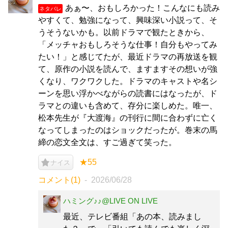
あぁ〜、おもしろかった！こんなにも読み
ネタバレ
やすくて、勉強になって、興味深い小説って、そ
うそうないかも。以前ドラマで観たときから、
「メッチャおもしろそうな仕事！自分もやってみ
たい！」と感じてたが、最近ドラマの再放送を観
て、原作の小説を読んで、ますますその想いが強
くなり、ワクワクした。ドラマのキャストや名シ
ーンを思い浮かべながらの読書にはなったが、ド
ラマとの違いも含めて、存分に楽しめた。唯一、
松本先生が『大渡海』の刊行に間に合わずに亡く
なってしまったのはショックだったが。巻末の馬
締の恋文全文は、すご過ぎて笑った。
★55
ナイス
コメント(1)
2026/06/28
ハミング♪♪@LIVE ON LIVE
最近、テレビ番組「あの本、読みまし