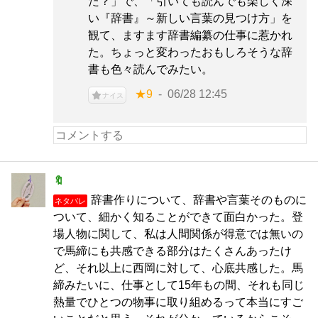
た？」で、「引いても読んでも楽しく深
い『辞書』～新しい言葉の見つけ方」を
観て、ますます辞書編纂の仕事に惹かれ
た。ちょっと変わったおもしろそうな辞
書も色々読んでみたい。
★9
06/28 12:45
ナイス
🔖
辞書作りについて、辞書や言葉そのものに
ネタバレ
ついて、細かく知ることができて面白かった。登
場人物に関して、私は人間関係が得意では無いの
で馬締にも共感できる部分はたくさんあったけ
ど、それ以上に西岡に対して、心底共感した。馬
締みたいに、仕事として15年もの間、それも同じ
熱量でひとつの物事に取り組めるって本当にすご