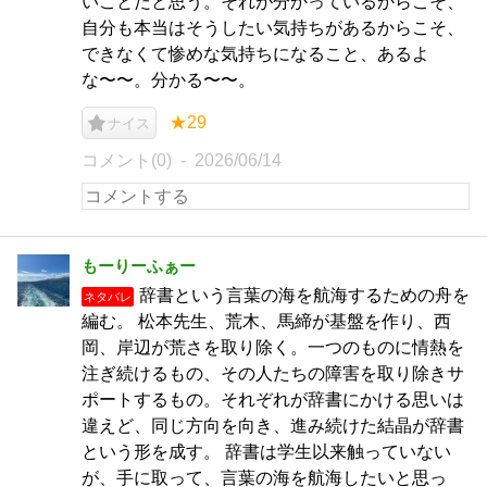
いことだと思う。それが分かっているからこそ、
自分も本当はそうしたい気持ちがあるからこそ、
できなくて惨めな気持ちになること、あるよ
な〜〜。分かる〜〜。
★29
ナイス
コメント(0)
2026/06/14
もーりーふぁー
辞書という言葉の海を航海するための舟を
ネタバレ
編む。 松本先生、荒木、馬締が基盤を作り、西
岡、岸辺が荒さを取り除く。一つのものに情熱を
注ぎ続けるもの、その人たちの障害を取り除きサ
ポートするもの。それぞれが辞書にかける思いは
違えど、同じ方向を向き、進み続けた結晶が辞書
という形を成す。 辞書は学生以来触っていない
が、手に取って、言葉の海を航海したいと思っ