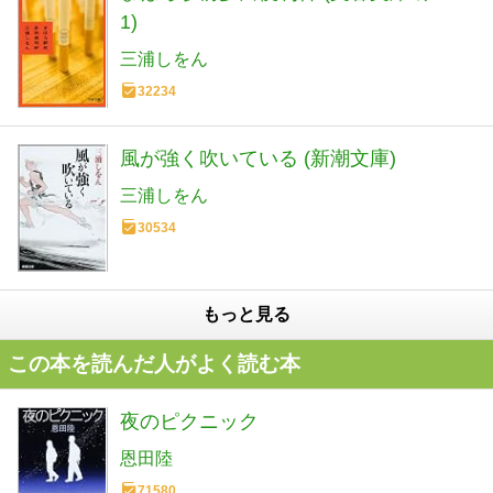
1)
三浦しをん
32234
風が強く吹いている (新潮文庫)
三浦しをん
30534
もっと見る
この本を読んだ人がよく読む本
夜のピクニック
恩田陸
71580