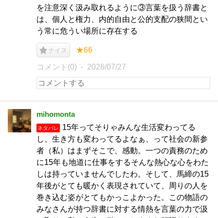
を注意深く汲み取れるように③言葉を扱う辞書と
は、個人と権力、内的自由と公的支配の狭間とい
う常に危うい場所に存在する
★66
ナイス
コメント(0)
2026/07/27
mihomonta
15年ってそりゃみんな生活変わってる
ネタバレ
し、生き方も変わってるよなぁ、って社会の新参
者（私）はまずそこで、感動。一つの責務のため
に15年も地道に仕事をするそんな熱心な心をわた
しは持っていませんでしたわ。そして、馬締の15
年後がとても暖かく表現されていて、周りの人を
巻き込む姿がとてもかっこよかった。この物語の
みなさんが持つ辞書に対する情熱を言葉の力で汲