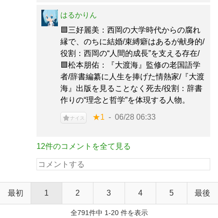
はるかりん
🟦三好麗美：西岡の大学時代からの腐れ
縁で、のちに結婚/束縛癖はあるが献身的/
役割：西岡の“人間的成長”を支える存在/
🟦松本朋佑：『大渡海』監修の老国語学
者/辞書編纂に人生を捧げた情熱家/『大渡
海』出版を見ることなく死去/役割：辞書
作りの“理念と哲学”を体現する人物。
★1
06/28 06:33
ナイス
12件のコメントを全て見る
最初
1
2
3
4
5
最後
全791件中 1-20 件を表示