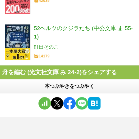
42035
52ヘルツのクジラたち (中公文庫 ま 55-
1)
町田そのこ
14179
舟を編む (光文社文庫 み 24-2)をシェアする
本つぶやきをつぶやく
舟を編む (光文社文庫 み 24-2)
の
評価
56
％
感想・レビュー
791
件