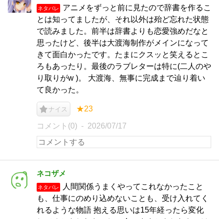
アニメをずっと前に見たので辞書を作るこ
ネタバレ
とは知ってましたが、それ以外は殆ど忘れた状態
で読みました。前半は辞書よりも恋愛強めだなと
思ったけど、後半は大渡海制作がメインになって
きて面白かったです。たまにクスッと笑えるとこ
ろもあったり。最後のラブレターは特に(二人のや
り取りがw )。 大渡海、無事に完成まで辿り着い
て良かった。
★23
ナイス
コメント(0)
2026/07/17
ネコザメ
人間関係うまくやってこれなかったこと
ネタバレ
も、仕事にのめり込めないことも、受け入れてく
れるような物語 抱える思いは15年経ったら変化