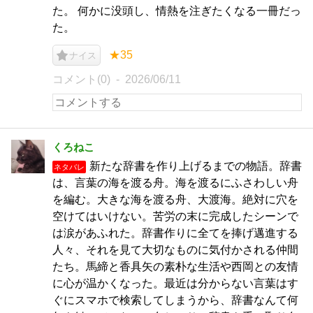
た。 何かに没頭し、情熱を注ぎたくなる一冊だっ
た。
★35
ナイス
コメント(0)
2026/06/11
くろねこ
新たな辞書を作り上げるまでの物語。辞書
ネタバレ
は、言葉の海を渡る舟。海を渡るにふさわしい舟
を編む。大きな海を渡る舟、大渡海。絶対に穴を
空けてはいけない。苦労の末に完成したシーンで
は涙があふれた。辞書作りに全てを捧げ邁進する
人々、それを見て大切なものに気付かされる仲間
たち。馬締と香具矢の素朴な生活や西岡との友情
に心が温かくなった。最近は分からない言葉はす
ぐにスマホで検索してしまうから、辞書なんて何