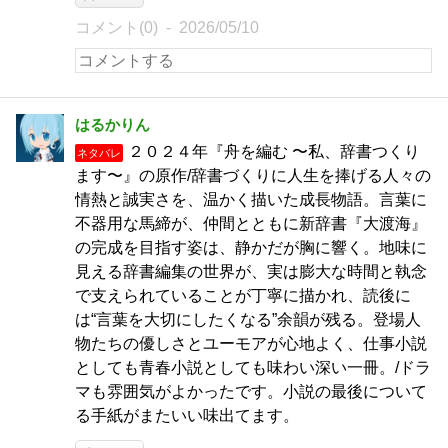
コメント(0)
2026/05/10
はるかりん
２０２４年『舟を編む 〜私、辞書つくり
ネタバレ
ます〜』の原作/辞書づくりに人生を捧げる人々の
情熱と誠実さを、温かく描いた成長物語。言葉に
不器用な馬締が、仲間とともに新辞書『大渡海』
の完成を目指す姿は、静かだが胸に響く。地味に
見える辞書編集の世界が、実は膨大な時間と執念
で支えられていることが丁寧に描かれ、読後に
は“言葉を大切にしたくなる”余韻が残る。登場人
物たちの優しさとユーモアが心地よく、仕事小説
としても青春小説としても味わい深い一冊。/ドラ
マも雰囲気がよかったです。小説の最後について
る手紙がまたいい味出てます。