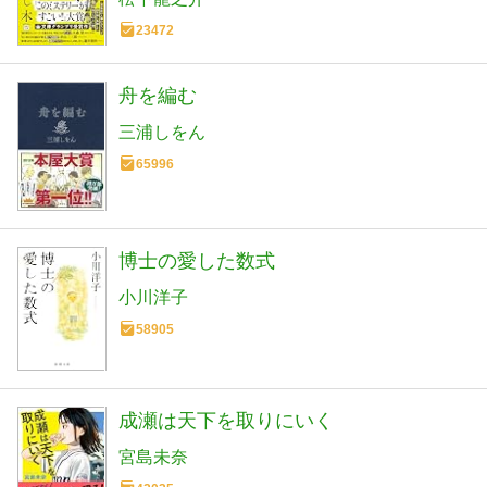
23472
舟を編む
三浦しをん
65996
博士の愛した数式
小川洋子
58905
成瀬は天下を取りにいく
宮島未奈