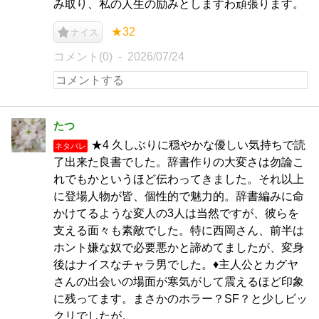
み取り、私の人生の励みとしますわ頑張ります。
★32
ナイス
コメント(0)
2026/07/24
たつ
★4 久しぶりに穏やかな優しい気持ちで読
ネタバレ
了出来た良書でした。辞書作りの大変さは勿論こ
れでもかというほど伝わってきました。それ以上
に登場人物が皆、個性的で魅力的。辞書編みに命
かけてるような変人の3人は当然ですが、彼らを
支える面々も素敵でした。特に西岡さん、前半は
ホント嫌な奴で必要悪かと諦めてましたが、変身
後はナイスなチャラ男でした。♦︎主人公とカグヤ
さんの出会いの場面が寒気がして震えるほど印象
に残ってます。まさかのホラー？SF？と少しビッ
クリでしたが。