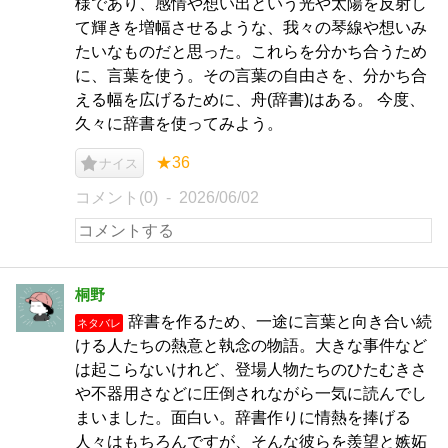
様であり、感情や想い出という光や太陽を反射し
て輝きを増幅させるような、我々の琴線や想いみ
たいなものだと思った。これらを分かち合うため
に、言葉を使う。その言葉の自由さを、分かち合
える幅を広げるために、舟(辞書)はある。 今度、
久々に辞書を使ってみよう。
★36
ナイス
コメント(0)
2026/06/02
桐野
辞書を作るため、一途に言葉と向き合い続
ネタバレ
ける人たちの熱意と執念の物語。大きな事件など
は起こらないけれど、登場人物たちのひたむきさ
や不器用さなどに圧倒されながら一気に読んでし
まいました。面白い。辞書作りに情熱を捧げる
人々はもちろんですが、そんな彼らを羨望と嫉妬