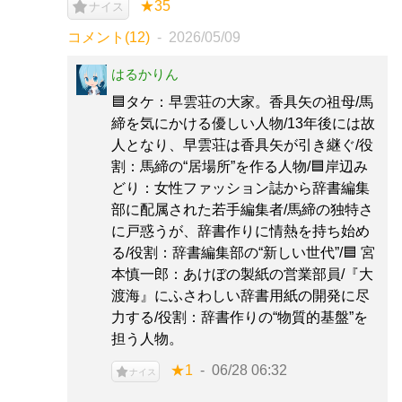
★35
ナイス
コメント(12)
2026/05/09
はるかりん
🟦タケ：早雲荘の大家。香具矢の祖母/馬
締を気にかける優しい人物/13年後には故
人となり、早雲荘は香具矢が引き継ぐ/役
割：馬締の“居場所”を作る人物/🟦岸辺み
どり：女性ファッション誌から辞書編集
部に配属された若手編集者/馬締の独特さ
に戸惑うが、辞書作りに情熱を持ち始め
る/役割：辞書編集部の“新しい世代”/🟦 宮
本慎一郎：あけぼの製紙の営業部員/『大
渡海』にふさわしい辞書用紙の開発に尽
力する/役割：辞書作りの“物質的基盤”を
担う人物。
★1
06/28 06:32
ナイス