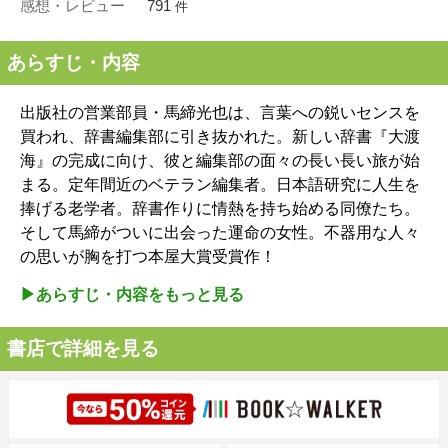
感想・レビュー
791
件
あらすじ・内容
出版社の営業部員・馬締光也は、言葉への鋭いセンスを
買われ、辞書編集部に引き抜かれた。新しい辞書『大渡
海』の完成に向け、彼と編集部の面々の長い長い旅が始
まる。定年間近のベテラン編集者。日本語研究に人生を
捧げる老学者。辞書作りに情熱を持ち始める同僚たち。
そして馬締がついに出会った運命の女性。不器用な人々
の思いが胸を打つ本屋大賞受賞作！
▶︎あらすじ・内容をもっと見る
書店で詳細を見る