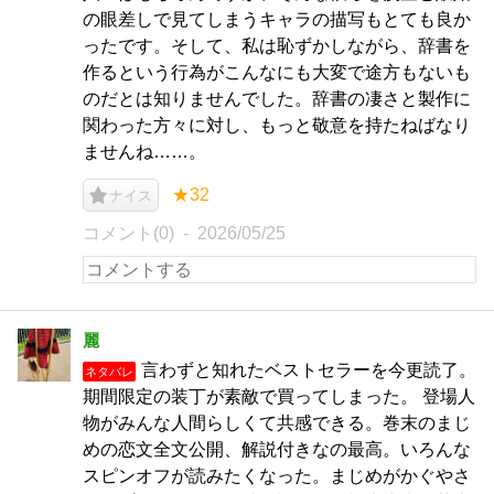
の眼差しで見てしまうキャラの描写もとても良か
ったです。そして、私は恥ずかしながら、辞書を
作るという行為がこんなにも大変で途方もないも
のだとは知りませんでした。辞書の凄さと製作に
関わった方々に対し、もっと敬意を持たねばなり
ませんね……。
★32
ナイス
コメント(0)
2026/05/25
麗
言わずと知れたベストセラーを今更読了。
ネタバレ
期間限定の装丁が素敵で買ってしまった。 登場人
物がみんな人間らしくて共感できる。巻末のまじ
めの恋文全文公開、解説付きなの最高。いろんな
スピンオフが読みたくなった。まじめがかぐやさ