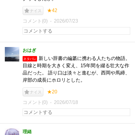
★42
ナイス
コメント(0)
2026/07/23
おはぎ
新しい辞書の編纂に携わる人たちの物語。
ネタバレ
目線と時期を大きく変え、15年間を綴る壮大な作
品だった。 語り口は淡々と進むが、西岡や馬締、
岸部の成長にホロリとした。
★20
ナイス
コメント(0)
2026/07/18
理緒