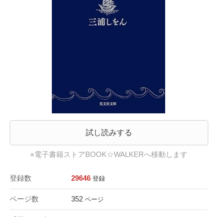
試し読みする
※電子書籍ストアBOOK☆WALKERへ移動します
登録数
29646
登録
ページ数
352
ページ