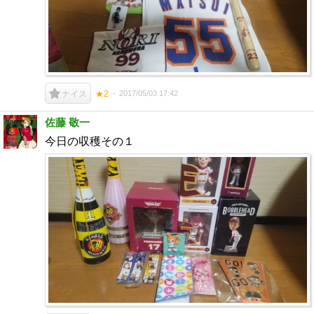
2017/05/03 17:42
ナイス
★2
佐藤 敬一
今日の収穫その１