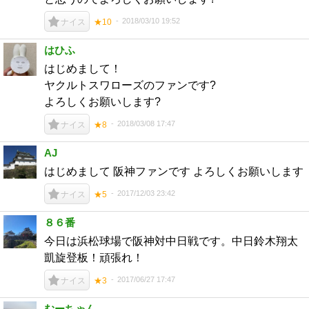
2018/03/10 19:52
ナイス
★10
はひふ
はじめまして！
ヤクルトスワローズのファンです?
よろしくお願いします?
2018/03/08 17:47
ナイス
★8
AJ
はじめまして 阪神ファンです よろしくお願いします
2017/12/03 23:42
ナイス
★5
８６番
今日は浜松球場で阪神対中日戦です。中日鈴木翔太
凱旋登板！頑張れ！
2017/06/27 17:47
ナイス
★3
むーちゃん