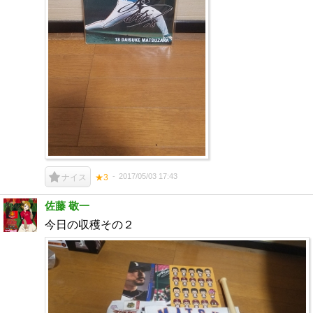
2017/05/03 17:43
ナイス
★3
佐藤 敬一
今日の収穫その２