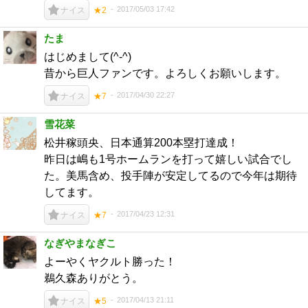
2017/05/03 17:42
ナイス
★2
たま
はじめまして(^-^)
昔から巨人ファンです。よろしくお願いします。
2017/04/30 22:27
ナイス
★7
雪花菜
松井稼頭央、日本通算200本塁打達成！
昨日は嶋も1号ホームランを打って嬉しい試合でし
た。美馬含め、投手陣が安定してるので今年は期待
してます。
2017/04/23 12:31
ナイス
★7
なぎやまなぎこ
よーやくヤクルト勝った！
鵜久森ありがとう。
2017/04/13 21:11
ナイス
★5