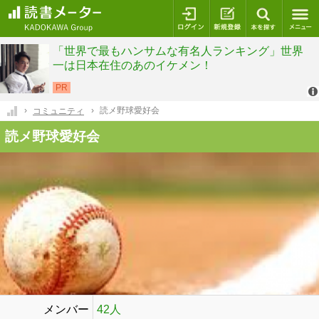
ログイン
新規登録
本を探
読メ野球愛好会
コミュニティ
読メ野球愛好会
メンバー
42人