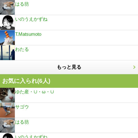
はる坊
いのうえかずね
T.Matsumoto
わたる
もっと見る
お気に入られ(
6
人)
ゆた産・∪・ω・∪
サゴウ
はる坊
いのうえかずね