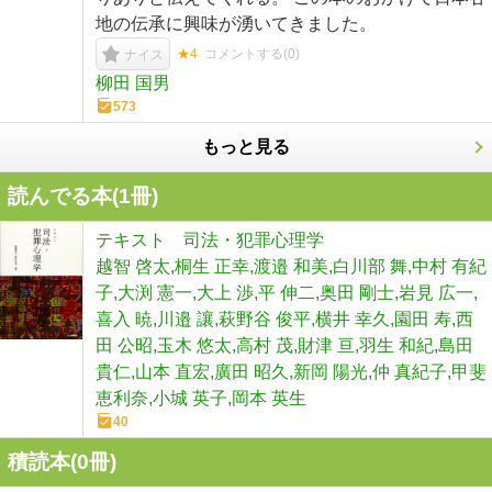
地の伝承に興味が湧いてきました。
★4
コメントする(
0
)
ナイス
柳田 国男
573
もっと見る
読んでる本(
1
冊)
テキスト 司法・犯罪心理学
越智 啓太,桐生 正幸,渡邉 和美,白川部 舞,中村 有紀
子,大渕 憲一,大上 渉,平 伸二,奥田 剛士,岩見 広一,
喜入 暁,川邉 讓,萩野谷 俊平,横井 幸久,園田 寿,西
田 公昭,玉木 悠太,高村 茂,財津 亘,羽生 和紀,島田
貴仁,山本 直宏,廣田 昭久,新岡 陽光,仲 真紀子,甲斐
恵利奈,小城 英子,岡本 英生
40
積読本(
0
冊)