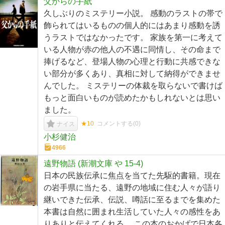
父からの手紙
久しぶりのミステリー小説。 感動のラストの帯で
飾られてはいるものの個人的にはあまり感動を誘
うラストではなかったです。 家族を第一に考えて
いる人物が赤の他人の不遇に同情し、その命まで
捧げるなど、登場人物の心理と行動に共感できな
い部分が多くあり、真相に対して納得ができませ
んでした。 ミステリーの体裁を取らないで書けば
もっと面白いものが読めたかもしれないとは思い
ました。
★10
コメントする(
0
)
ナイス
小杉健治
4966
遠野物語 (新潮文庫 や 15-4)
日本の民族伝承に焦点を当てた先駆的書籍。現在
の岩手県に当たる、遠野の地域に住む人々が語り
継いできた伝承、伝説、噂話に至るまでを集めた
本書は自然に囲まれ生活していた人々の感性をあ
りありと伝えてくれる。 この本のおかげで日本各