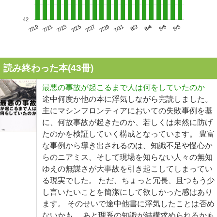
42
7/23
7/29
8/4
7/19
7/25
7/31
8/6
7/21
7/27
8/2
8/8
読み終わった本(
43
冊)
最悪の事故が起こるまで人は何をしていたのか
途中何度か他の本に浮気しながら完読しました。
主にマシンフロンティアにおいての失敗事例を基
に、何故事故が起きたのか、若しくは未然に防げ
たのかを検証していく構成となっています。 豊富
な事例から導き出されるのは、知識不足や慢心か
らのニアミス、そして現場を知らない人々の無知
ゆえの無謀さが大事故を引き起こしてしまってい
る現実でした。 ただ、ちょっと冗長、且つもう少
し言いたいことを簡潔にして欲しかった感はあり
ます。 そのせいで途中他書に浮気したことは否め
ないかも… あと理系の知識が結構求められるかも