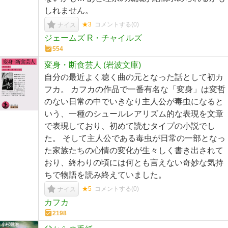
しれません。
★3
コメントする(
0
)
ナイス
ジェームズ R・チャイルズ
554
変身・断食芸人 (岩波文庫)
自分の最近よく聴く曲の元となった話として初カ
フカ。 カフカの作品で一番有名な「変身」は変哲
のない日常の中でいきなり主人公が毒虫になると
いう、一種のシュールレアリズム的な表現を文章
で表現しており、初めて読むタイプの小説でし
た。 そして主人公である毒虫が日常の一部となっ
た家族たちの心情の変化が生々しく書き出されて
おり、終わりの頃には何とも言えない奇妙な気持
ちで物語を読み終えていました。
★5
コメントする(
0
)
ナイス
カフカ
2198