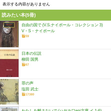
表示する内容がありません
読みたい本(
5
冊)
自由の国で (V.S.ナイポール・コレクション 3)
V・S・ナイポール
59
日本の伝説
柳田 国男
67
罪の声
塩田 武士
17380
わたしを離さないで (ハヤカワepi文庫 イ 1-6)