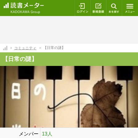
ログイン
新規登録
本を探
【日常の謎】
コミュニティ
【日常の謎】
メンバー
13人