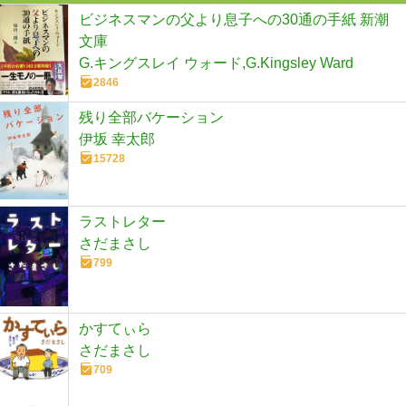
ビジネスマンの父より息子への30通の手紙 新潮
文庫
G.キングスレイ ウォード,G.Kingsley Ward
2846
残り全部バケーション
伊坂 幸太郎
15728
ラストレター
さだまさし
799
かすてぃら
さだまさし
709