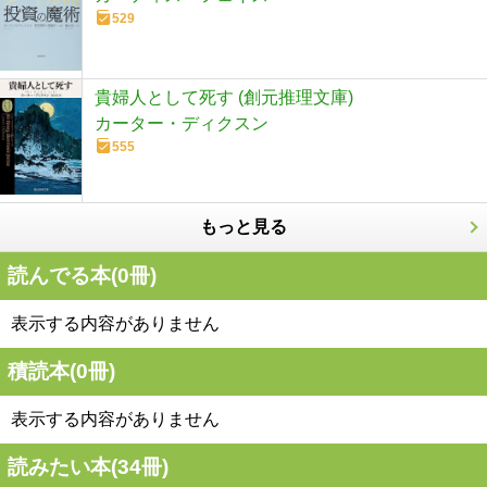
529
貴婦人として死す (創元推理文庫)
カーター・ディクスン
555
もっと見る
読んでる本(
0
冊)
表示する内容がありません
積読本(
0
冊)
表示する内容がありません
読みたい本(
34
冊)