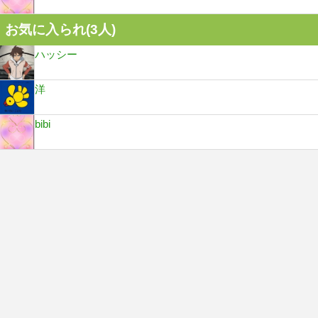
お気に入られ(
3
人)
ハッシー
洋
bibi