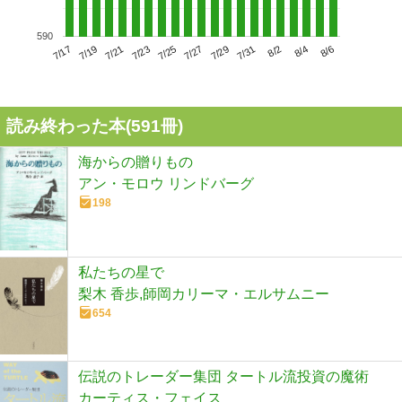
590
7/21
7/27
8/2
7/17
7/23
7/29
8/4
7/19
7/25
7/31
8/6
読み終わった本(
591
冊)
海からの贈りもの
アン・モロウ リンドバーグ
198
私たちの星で
梨木 香歩,師岡カリーマ・エルサムニー
654
伝説のトレーダー集団 タートル流投資の魔術
カーティス・フェイス