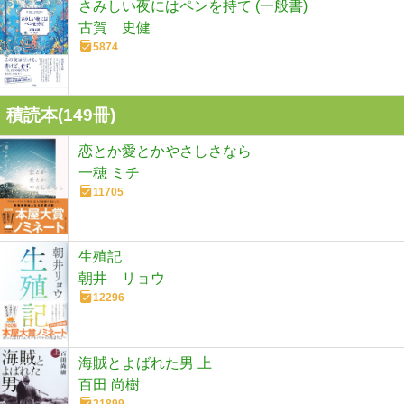
さみしい夜にはペンを持て (一般書)
古賀 史健
5874
積読本(
149
冊)
恋とか愛とかやさしさなら
一穂 ミチ
11705
生殖記
朝井 リョウ
12296
海賊とよばれた男 上
百田 尚樹
21899