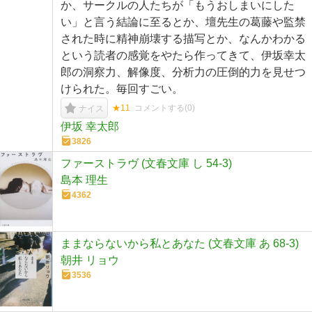
か、サークルの人たちが「もうおしまいにした
い」と言う結論に至るとか、壇先生の葛藤や監禁
された時に精神崩壊する描写とか、なんかわかる
という読者の感覚をやたら作ってきて、伊坂幸太
郎の洞察力、解像度、分析力の圧倒的力を見せつ
けられた。毎回すごい。
★11
コメントする(
0
)
ナイス
伊坂 幸太郎
3826
ファーストラヴ (文春文庫 し 54-3)
島本 理生
4362
ままならないから私とあなた (文春文庫 あ 68-3)
朝井 リョウ
3536