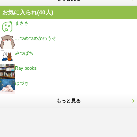
お気に入られ(
40
人)
まささ
こつめつめかわうそ
みつばち
Ray books
はづき
もっと見る