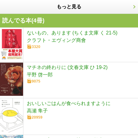
もっと見る
読んでる本(
4
冊)
ないもの、あります (ちくま文庫 く 21-5)
クラフト・エヴィング商會
3320
マチネの終わりに (文春文庫 ひ 19-2)
平野 啓一郎
9075
おいしいごはんが食べられますように
高瀬 隼子
20959