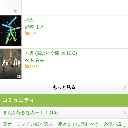
小説
野崎 まど
8546
方舟 (講談社文庫 ゆ 10-3)
夕木 春央
12419
もっと見る
コミュニティ
まんが好きな人ー！！ (13)
英ガーディアン紙が選ぶ「死ぬまでに読むべき」必読小説