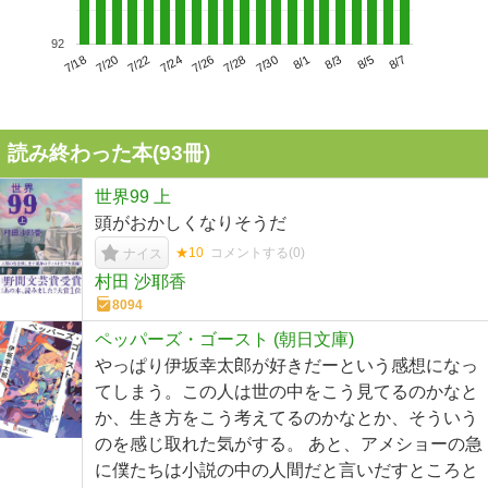
92
7/22
7/28
8/3
7/18
7/24
7/30
8/5
7/20
7/26
8/1
8/7
読み終わった本(
93
冊)
世界99 上
頭がおかしくなりそうだ
★10
コメントする(
0
)
ナイス
村田 沙耶香
8094
ペッパーズ・ゴースト (朝日文庫)
やっぱり伊坂幸太郎が好きだーという感想になっ
てしまう。この人は世の中をこう見てるのかなと
か、生き方をこう考えてるのかなとか、そういう
のを感じ取れた気がする。 あと、アメショーの急
に僕たちは小説の中の人間だと言いだすところと