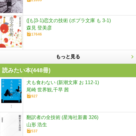
([も]3-1)恋文の技術 (ポプラ文庫 も 3-1)
森見 登美彦
17646
もっと見る
読みたい本(
448
冊)
犬も食わない (新潮文庫 お 112-1)
尾崎 世界観,千早 茜
927
翻訳者の全技術 (星海社新書 326)
山形 浩生
537