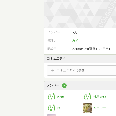
メンバー
5人
管理人
カイ
開設日
2015/04/24(運営4124日目)
コミュニティ
コミュニティに参加
メンバー
5
5296
池田謙伸
ゆっこ
ルーマー