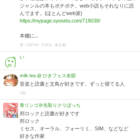
ジャンルの本もボチボチ。web小説もそれなりに読
んでます。(ほとんどweb派)
https://mypage.syosetu.com/719038/
本棚に...
男
1997年
大学生
東京都
い
milk tea @ ひきフェス余韻
音楽と読書と文鳥が好きです。ずっと寝てる人
A型
青リンゴ＠先取りクリぼっち
邦ロックと読書が好きです
邦ロック
ミセス、オーラル、フォーリミ、SIM、などなど
好きな作家