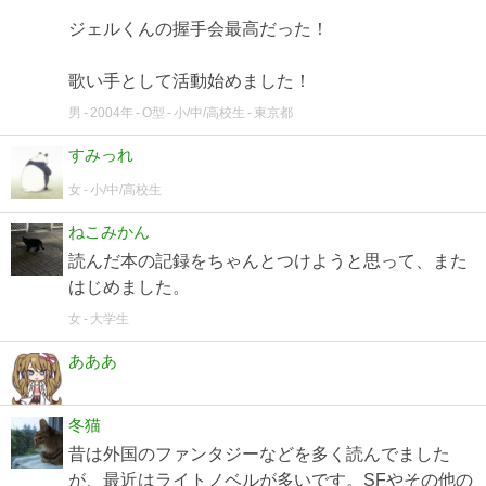
ジェルくんの握手会最高だった！
歌い手として活動始めました！
男
2004年
O型
小/中/高校生
東京都
すみっれ
女
小/中/高校生
ねこみかん
読んだ本の記録をちゃんとつけようと思って、また
はじめました。
女
大学生
あああ
冬猫
昔は外国のファンタジーなどを多く読んでました
が、最近はライトノベルが多いです。SFやその他の