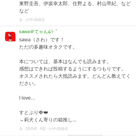
東野圭吾、伊坂幸太郎、住野よる、村山早紀、など
など
女
小/中/高校生
sawa＠てゃん໒꒱· ﾟ
sawa（さわ）です！
ただの多趣味オタクです。
本については、基本はなんでも読みます。
感想はできれば投稿するようにするつもりです。
オススメされたら大抵読みます。どんどん教えてく
ださい。
I love…
すとぷり🍓👑
→莉犬くん寄りの箱推し...
女
2005年
A型
小/中/高校生