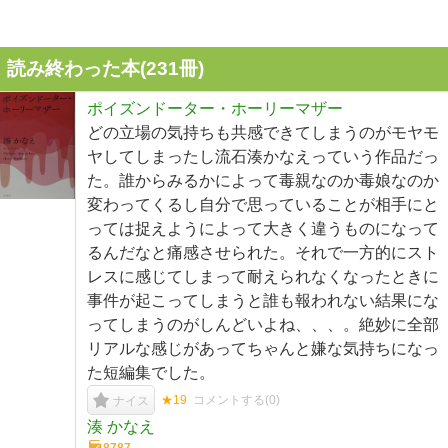
読み終わった本(
231
冊)
ポイズンドーター・ホーリーマザー
どの立場の気持ちも共感できてしまうのがモヤモ
ヤしてしまったし流石湊かなえっていう作品だっ
た。誰からみるかによって毒親なのか毒娘なのか
変わってくるし自分で思っていることが相手にと
っては捉えようによって大きく違うものになって
るんだなと痛感させられた。それで一方的にスト
レスに感じてしまって耐えられなくなったときに
事件が起こってしまうと誰も報われない結果にな
ってしまうのがしんどいよね、、、。絶妙に全部
リアルな感じがあってちゃんと嫌な気持ちになっ
た短編集でした。
★19
コメントする(
0
)
ナイス
湊 かなえ