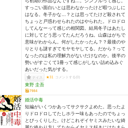
ら初期の作品なんですね…。シンプルって感じ。
すっごい面白いとは思わなかったけど暇つぶしに
はなる。冬子かな…？とは思ってたけど殺されて
ちょっと戸惑わせられたのはやられた。ドロドロ
してんなーって感じの相関図。結局冬子はあたし
に対してどう思ってたんだろうね。山森はがちで
意味がわからん。何がしたかったん？？最後のや
りとりも謎すぎてモヤモヤしてる。だから？って
なったのは私の理解力がないだけなのか。後半の
勢いがすごくて1冊って感じがしない詰め込みぐ
あいだった気がする。
★31
コメントする(
0
)
ナイス
東野 圭吾
7984
婚活中毒
短編がいくつかあってサクサクよめた。思ったよ
りドロドロしてたしホラー味もあったのでちょっ
とびっくりした。けどこれぞイヤミスみたいな綺
麗な終わり方してたからイヤミス好きにはたまら