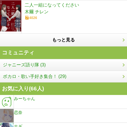
二人一組になってください
木爾 チレン
4026
もっと見る
コミュニティ
ジャニーズ語り隊 (3)
ボカロ・歌い手好き集合！ (29)
お気に入り(
66
人)
みーちゃん
恋奈
ナギ