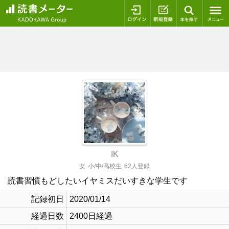
ログイン
新規登録
本を探
IK
女
小/中/高校生
62人登録
読書習慣もどしたいイヤミスだいすきな学生です
記録初日
2020/01/14
経過日数
2400日経過