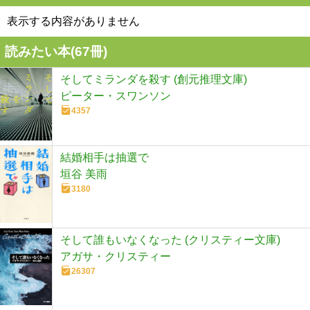
表示する内容がありません
読みたい本(
67
冊)
そしてミランダを殺す (創元推理文庫)
ピーター・スワンソン
4357
結婚相手は抽選で
垣谷 美雨
3180
そして誰もいなくなった (クリスティー文庫)
アガサ・クリスティー
26307