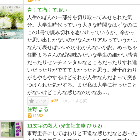
8787
青くて痛くて脆い
人生のほんの一部分を切り取ってみせられた気
分。大学生時代っていう大きな時間なはずなのに
この1冊で読み切れる思い出っていうか、辛かっ
た思い出しかないのがなんかリアルっていうか…
なんて表せばいいのかわかんない小説。めっちゃ
住野よるさんの醍醐味みたいな学生の細かい感情
だったりセンチメンタルなところだったりすれ違
いだったりがでててよかったと思う。若干終わり
がもやもやするけどそれが人生なんだよって突き
つけられた気がする。まだ私は大学に行ったこと
がないけどこんな感じなのかなあ…。
★35
コメントする(
0
)
ナイス
住野 よる
12352
11文字の殺人 (光文社文庫 ひ 6-2)
東野圭吾にしてはわりと王道な感じだなと思った