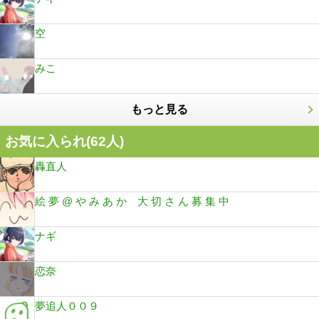
空
みこ
もっと見る
お気に入られ(
62
人)
轟直人
絵 夢 @ や み あ か 大 切 さ ん 募 集 中
ナギ
恋奈
夢追人００９