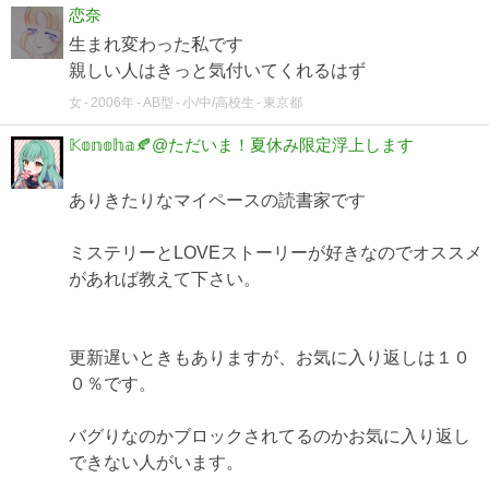
恋奈
生まれ変わった私です
親しい人はきっと気付いてくれるはず
女
2006年
AB型
小/中/高校生
東京都
𝕂𝕠𝕟𝕠𝕙𝕒🍂@ただいま！夏休み限定浮上します
ありきたりなマイペースの読書家です
ミステリーとLOVEストーリーが好きなのでオススメ
があれば教えて下さい。
更新遅いときもありますが、お気に入り返しは１０
０％です。
バグりなのかブロックされてるのかお気に入り返し
できない人がいます。