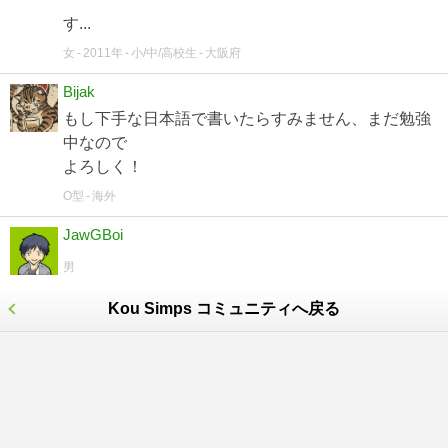
す...
女
2011年
小/中/高校生
大阪府
Bijak
もし下手な日本語で書いたらすみません、まだ勉強
中なので
よろしく！
O型
海外
JawGBoi
男
Kou Simps コミュニティへ戻る