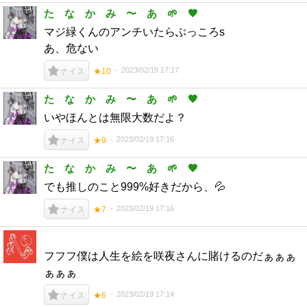
た な か み 〜 あ 🌱 🖤
マジ緑くんのアンチいたらぶっころs
あ、危ない
2023/02/19 17:17
ナイス
★10
た な か み 〜 あ 🌱 🖤
いやほんとは無限大数だよ？
2023/02/19 17:16
ナイス
★9
た な か み 〜 あ 🌱 🖤
でも推しのこと999%好きだから、💦
2023/02/19 17:16
ナイス
★7
フフフ僕は人生を絵を咲夜さんに賭けるのだぁぁぁ
ぁぁぁ
2023/02/19 17:14
ナイス
★6