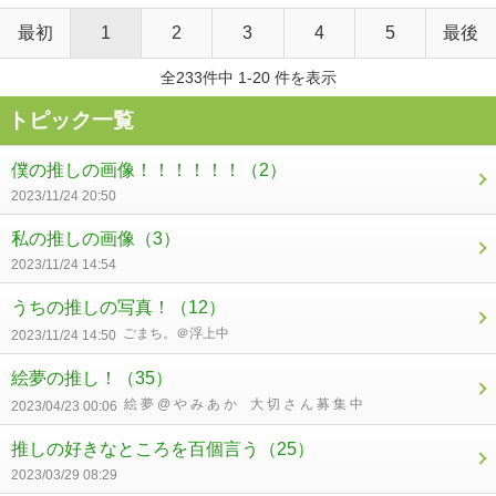
最初
1
2
3
4
5
最後
全233件中 1-20 件を表示
トピック一覧
僕の推しの画像！！！！！！
（2）
2023/11/24 20:50
私の推しの画像
（3）
2023/11/24 14:54
うちの推しの写真！
（12）
ごまち。＠浮上中
2023/11/24 14:50
絵夢の推し！
（35）
絵 夢 @ や み あ か 大 切 さ ん 募 集 中
2023/04/23 00:06
推しの好きなところを百個言う
（25）
2023/03/29 08:29