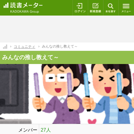
ログイン
新規登録
本を探
みんなの推し教えて～
コミュニティ
みんなの推し教えて～
メンバー
27人