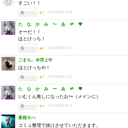
すごい！！
2023/03/14 19:32
ナイス
★7
た な か み 〜 あ 🌱 🖤
そーだ！！
ほとけっち！
2023/03/13 21:54
ナイス
★8
ごまち。＠浮上中
ほとけっちや！
2023/03/09 21:20
ナイス
★7
た な か み 〜 あ 🌱 🖤
いむくん推しになったお〜（メインに）
2023/03/09 20:31
ナイス
★8
夜桜キハ
コミュ整理で抜けさせていただきます。