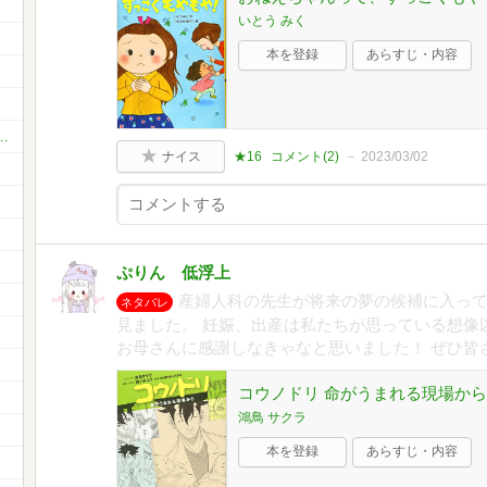
いとう みく
本を登録
あらすじ・内容
お薦め本 ベスト11 or ベスト5
ナイス
★16
コメント(
2
)
2023/03/02
ぷりん 低浮上
産婦人科の先生が将来の夢の候補に入って
ネタバレ
見ました。 妊娠、出産は私たちが思っている想像
お母さんに感謝しなきゃなと思いました！ ぜひ皆
コウノドリ 命がうまれる現場から
鴻鳥 サクラ
本を登録
あらすじ・内容
中！✨