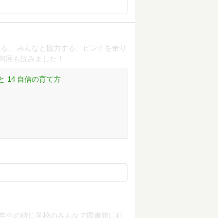
る、 みんなと協力する、ピンチを乗り
 何回も読みました！
 14 自信の育て方
2年生の時に学校のみんなで図書館に行