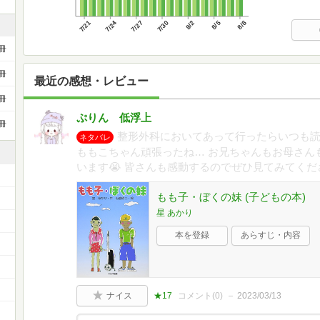
7/21
7/24
7/27
7/30
8/2
8/5
8/8
冊
冊
最近の感想・レビュー
冊
ぷりん 低浮上
冊
整形外科においてあって行ったらいつも読
ネタバレ
ももこちゃん頑張ったね… お兄ちゃんもお母さん
います😭 皆さんも感動するのでぜひ見てみてくだ
もも子・ぼくの妹 (子どもの本)
星 あかり
本を登録
あらすじ・内容
）
ナイス
★17
コメント(
0
)
2023/03/13