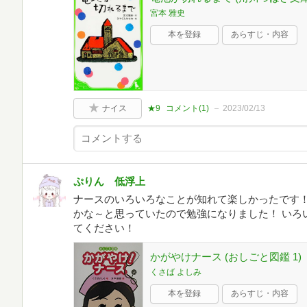
宮本 雅史
本を登録
あらすじ・内容
ナイス
★9
コメント(
1
)
2023/02/13
ぷりん 低浮上
ナースのいろいろなことが知れて楽しかったです！
かな～と思っていたので勉強になりました！ いろ
てください！
かがやけナース (おしごと図鑑 1)
くさば よしみ
本を登録
あらすじ・内容