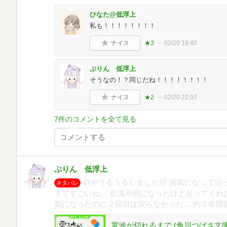
ひなた@低浮上
私も！！！！！！！！
ナイス
★3
02/20 19:40
ぷりん 低浮上
そうなの！？同じだね！！！！！！！！
ナイス
★2
02/20 22:07
7件のコメントを全て見る
ぷりん 低浮上
目がうるうるしました😢 病気になって
ネタバレ
きてすごいね。 意識不明になったけど戻ってくれ
気になったのに２回目は戻らなかった… 約５年間
電池が切れるまで (角川つばさ文庫