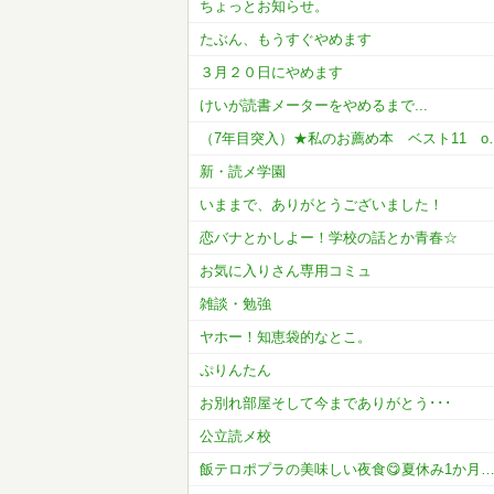
ちょっとお知らせ。
たぶん、もうすぐやめます
３月２０日にやめます
けいが読書メーターをやめるまで...
（7年目突入）★私の
新・読メ学園
いままで、ありがとうございました！
恋バナとかしよー！学校の話とか青春☆
お気に入りさん専用コミュ
雑談・勉強
ヤホー！知恵袋的なとこ。
ぷりんたん
お別れ部屋そして今までありがとう･･･
公立読メ校
飯テロポプラの美味しい夜食😋夏休み1か月コメラン開催