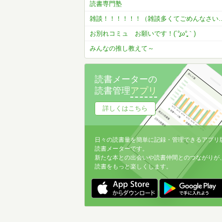
読書専門塾
雑談！！！！！！（雑談
お別れコミュ お願いです！(´°̥̥̥̥̥̥̥̥ω°̥̥̥̥̥̥̥̥｀)
みんなの推し教えて～
読書メーターの
読書管理
アプリ
詳しくはこちら
日々の読書量を簡単に記録・管理できるアプリ
読書メーターです。
新たな本との出会いや読書仲間とのつながりが
読書をもっと楽しくします。