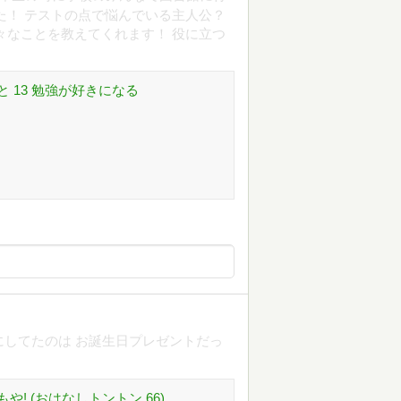
た！ テストの点で悩んでいる主人公？
々なことを教えてくれます！ 役に立つ
 13 勉強が好きになる
緒にしてたのは お誕生日プレゼントだっ
! (おはなしトントン 66)