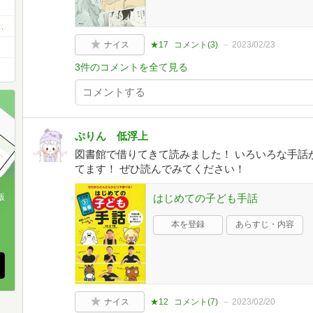
多くてごめんなさいw）
ナイス
★17
コメント(
3
)
2023/02/23
3件のコメントを全て見る
ぷりん 低浮上
図書館で借りてきて読みました！ いろいろな手話
てます！ ぜひ読んでみてください！
版
はじめての子ども手話
、
本を登録
あらすじ・内容
ナイス
★12
コメント(
7
)
2023/02/20