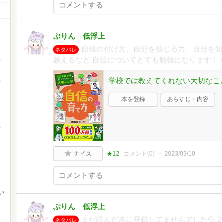
ぷりん 低浮上
な
自信の付け方、自分を信じる力、自分を知
ネタバレ
、
越えるなど 自信についてとても勉強になります！
と
学校では教えてくれない大切なこと
)
本を登録
あらすじ・内容
ニ
ナイス
★12
コメント(
0
)
2023/03/10
ま
い
ぷりん 低浮上
まだ読んだ本に登録してませんでした💦 
ネタバレ