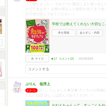
って借りました！ それでつい最近にまた借りまし
がでてきます！ お餅の形をした師匠が出てきて色
のでぜひ読んでみてください！
学校では教えてくれない大切なこと
本を登録
あらすじ・内容
ナイス
★17
コメント(
2
)
2023/03/04
ぷりん 低浮上
ほっこりしました🍀😌🍀 ナッちゃが内
ネタバレ
たんだね😊 詳しくは読んでみてください！
おねえちゃんって、すっごくもやもや