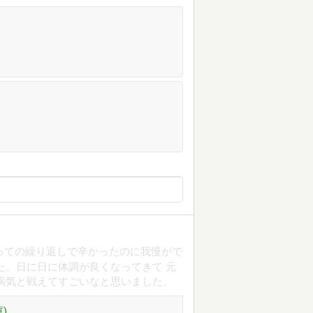
治っての繰り返しで辛かったのに我慢がで
た。日に日に体調が良くなってきて 元
病気と戦えてすごいなと思いました。
)