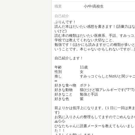
職業
小/中/高校生
自己紹介
ぷりんです！
読んだ本はだいたい感想を書きます！(語彙力は
いけど)
読む本の種類はだいたい医療系、手話、すみっコ
学校では教えてくれない大切なこと、
勉強です！(ほかにも読みますがこの種類が多い
いうことです。本じゃないかもしれないですが…
自己紹介します！
年齢 11歳
性別 女
推し すみっコぐらしとNiziUと関ジャ
∞
好きな食べ物 ポテト
好きな動物 猫(だけど猫アレルギーです(*T^T)
好きなこと 勉強と手話
好きな色 紫
前よりかは低浮上になります。(１日に一回は来
す)
お気に入りさんの整理もしてますのでごめんなさ
🙏💦💦
ひなたちゃんに読書メーターを教えてもらいまし
た！！
よろしくお願いします！