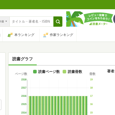
n和書
は
本ランキング
作家ランキング
読書グラフ
著者
読書ページ数
読書冊数
ページ数
冊数
2318
19
2317
18
2316
17
2315
16
2314
15