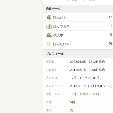
読書データ
17
読んだ本
1
読んでる本
0
積読本
46
読みたい本
プロフィール
登録日
2023/01/05（1312日経過）
記録初日
2018/05/18（3005日経過）
読んだ本
17冊（1日平均0.01冊)
読んだページ
2316ページ（1日平均0ページ
感想・レビュー
15件（投稿率88.2%）
本棚
5棚
性別
女