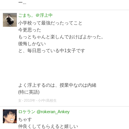
ー...
ごまち。＠浮上中
小学校って最強だったってこと
今更思った
もっとちゃんと楽しんでおけばよかった。
後悔しかない
と、毎日思っている中1女子です
よく浮上するのは、授業中なのは内緒
(特に英語)
女
2010年
小/中/高校生
ロケラン @rokeran_Ankey
ちゃす
仲良くしてもらえると嬉しい