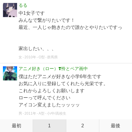
るる
中1女子です
みんなで繋がりたいです！
最近、一人じゃ飽きたので誰かとやりたいですっ
家出したい、、、
女
2010年
O型
群馬県
アニメ好き（ロー）❣️怜とペア画中
僕はただアニメが好きな小学6年生です
お気に入りに登録してくれたら光栄です。
これからよろしくお願いします
ローって呼んでください
アイコン変えましたッッッッ
男
2011年
A型
小/中/高校生
最初
1
2
最後