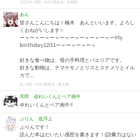
2012年
B型
小/中/高校生
京都府
あん
皆さんこんにちは！楠木 あんといいます。よろし
くおねがいします✨
ー＝ー＝ー＝ー＝ー＝ー＝ー＝ー＝ー＝ー𝕄𝕪
𝕓𝕚𝕣𝕥𝕙𝕕𝕒𝕪12/11ー＝ー＝ー＝ー＝
好きな食べ物は、母の手料理とパエリアです。
好きな動物は、ナマケモノとリスとスナメリとイル
カで...
女
B型
小/中/高校生
東京都
耳郎 @れいくんとペア画中
＠れいくんとペア画中✌︎
ぷりん 低浮上
ぷりんです！
読んだ本はだいたい感想を書きます！(語彙力はない