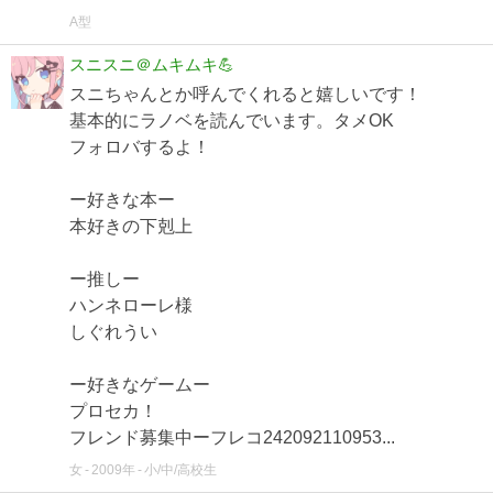
A型
スニスニ＠ムキムキ💪
スニちゃんとか呼んでくれると嬉しいです！
基本的にラノベを読んでいます。タメOK
フォロバするよ！
ー好きな本ー
本好きの下剋上
ー推しー
ハンネローレ様
しぐれうい
ー好きなゲームー
プロセカ！
フレンド募集中ーフレコ242092110953...
女
2009年
小/中/高校生