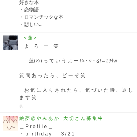
好きな本
・恋物語
・ロマンチックな本
・悲しい...
< 蓮 >
よ ろ ー 笑
蓮(ﾚﾝ) っ て い う よ ー ꒰ঌ・▿・໒꒱←ｶﾜｲw
質 問 あ っ た ら 、 ど ー ぞ 笑
お 気 に 入 り さ れ た ら 、 気 づ い た 時 、 返 し
ま す 笑
男
絵 夢 @ や み あ か 大 切 さ ん 募 集 中
＿ P r o f i l e ＿
・ b i r t h d a y 3 / 2 1