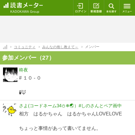
ログイン
新規登録
本を探
メンバー
コミュニティ
みんなの推し教えて～
参加メンバー（27）
柊夜
# １０ - ０
🧪🦊
さよ(コードネーム34⛄❄🌏）#しのさんとペア画中
相方 はるかちゃん はるかちゃんLOVELOVE
ちょっと事情があって書いてません。