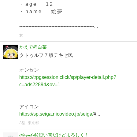
・ a g e 1 2
・ n a m e 絵 夢
-------------------------------------------------...
女
かえで@白菜
クトゥルフ７版テキセ民
オンセン
https://trpgsession.click/sp/player-detail.php?
c=ads22894&ov=1
アイコン
https://sp.seiga.nicovideo.jp/seiga/
#...
A型
東京都
𝒦𝑜𝓎𝓊𝓀𝒾@短い間だけどよろしく！