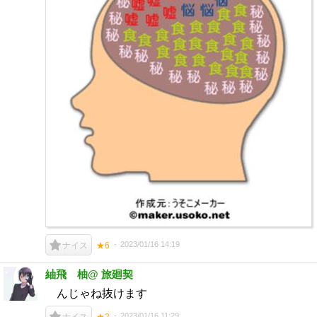
2023/01/16 14:19
ナイス
★6
紬飛 柚@ 旅廻契
んじゃね抜けます
2023/01/16 11:29
ナイス
★2