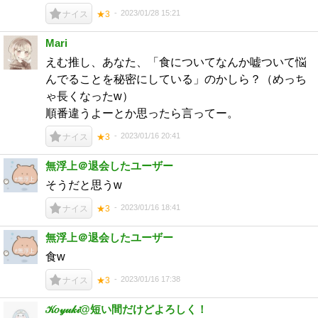
2023/01/28 15:21
ナイス
★3
Mari
えむ推し、あなた、「食についてなんか嘘ついて悩
んでることを秘密にしている」のかしら？（めっち
ゃ長くなったw）
順番違うよーとか思ったら言ってー。
2023/01/16 20:41
ナイス
★3
無浮上＠退会したユーザー
そうだと思うw
2023/01/16 18:41
ナイス
★3
無浮上＠退会したユーザー
食w
2023/01/16 17:38
ナイス
★3
𝒦𝑜𝓎𝓊𝓀𝒾@短い間だけどよろしく！