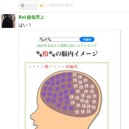
2023/01/11 08:24
ナイス
★2
ℝ𝕖𝕚 超低浮上
はい！