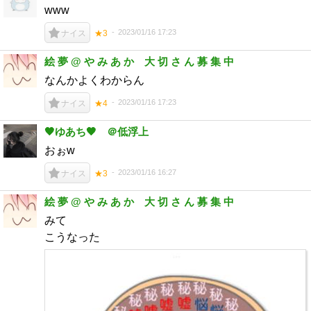
www
2023/01/16 17:23
ナイス
★3
絵 夢 @ や み あ か 大 切 さ ん 募 集 中
なんかよくわからん
2023/01/16 17:23
ナイス
★4
🖤ゆあち🖤 ＠低浮上
おぉw
2023/01/16 16:27
ナイス
★3
絵 夢 @ や み あ か 大 切 さ ん 募 集 中
みて
こうなった