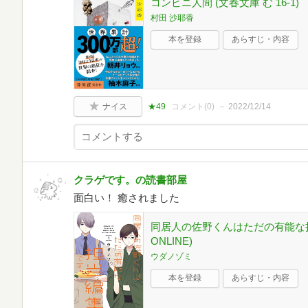
コンビニ人間 (文春文庫 む 16-1)
村田 沙耶香
本を登録
あらすじ・内容
ナイス
★49
コメント(
0
)
2022/12/14
クラゲです。の読書部屋
面白い！ 癒されました
同居人の佐野くんはただの有能な担
ONLINE)
ウダノゾミ
本を登録
あらすじ・内容