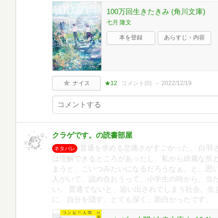
100万回生きたきみ (角川文庫)
七月 隆文
本を登録
あらすじ・内容
ナイス
★12
コメント(
0
)
2022/12/19
クラゲです。の読書部屋
普通を求める悲痛さがすごかった。 白羽
ネタバレ
は理解できるところがあったし、私から綺麗な所
まうと、こいつみたいになるだろうなぁ。と、思い
人がいて、認め合おうって、小学生の時から、当
い。 普通でないと、追い出されてしまう社会。生
に、自分を隠す。とても深く、面白かったです。