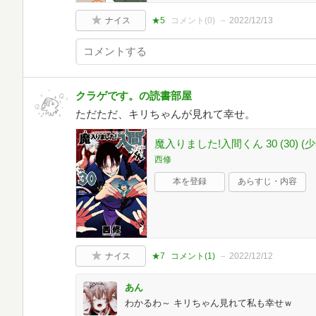
ナイス
★5
コメント(
0
)
2022/12/13
クラゲです。の読書部屋
ただただ、キリちゃんが見れて幸せ。
魔入りました!入間くん 30 (30)
西修
本を登録
あらすじ・内容
ナイス
★7
コメント(
1
)
2022/12/12
あん
わかるわ～ キリちゃん見れて私も幸せｗ