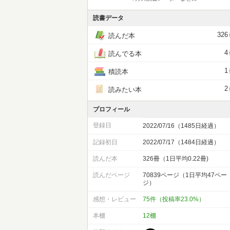
読書データ
326
読んだ本
4
読んでる本
1
積読本
2
読みたい本
プロフィール
登録日
2022/07/16（1485日経過）
記録初日
2022/07/17（1484日経過）
読んだ本
326冊（1日平均0.22冊)
読んだページ
70839ページ（1日平均47ペー
ジ）
感想・レビュー
75件（投稿率23.0%）
本棚
12棚