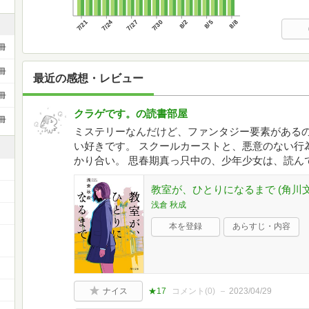
7/21
7/24
7/27
7/30
8/2
8/5
8/8
冊
冊
最近の感想・レビュー
冊
クラゲです。の読書部屋
冊
ミステリーなんだけど、ファンタジー要素があるの
い好きです。 スクールカーストと、悪意のない行
かり合い。 思春期真っ只中の、少年少女は、読ん
教室が、ひとりになるまで (角川文
浅倉 秋成
本を登録
あらすじ・内容
ナイス
★17
コメント(
0
)
2023/04/29