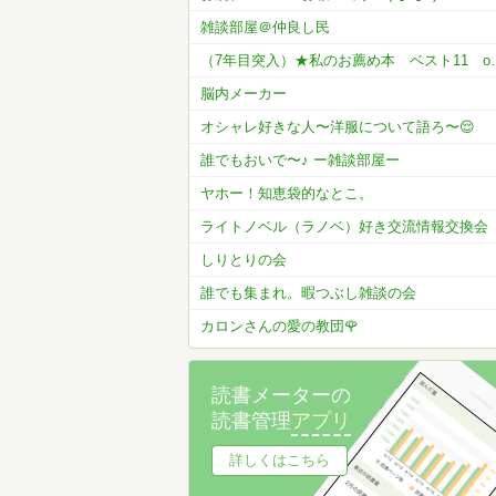
雑談部屋＠仲良し民
（7年目突入）★私の
脳内メーカー
オシャレ好きな人〜洋服について語ろ〜😌
誰でもおいで〜♪ ー雑談部屋ー
ヤホー！知恵袋的なとこ。
ライトノベル（ラノベ）好き交流情報交換会
しりとりの会
誰でも集まれ。暇つぶし雑談の会
カロンさんの愛の教団🌹
読書メーターの
読書管理
アプリ
詳しくはこちら