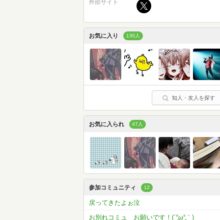
外部サイト
お気に入り
130人
知人・友人を探す
お気に入られ
47人
参加コミュニティ
12
戻ってきたよぉ泣
お別れコミュ お願いです！(´°̥̥̥̥̥̥̥̥ω°̥̥̥̥̥̥̥̥｀)