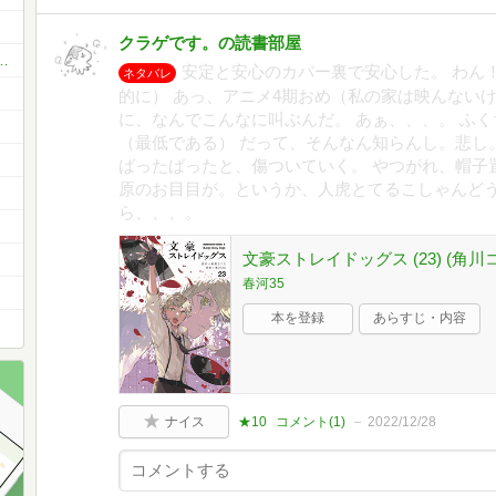
クラゲです。の読書部屋
お薦め本 ベスト11 or ベスト5
安定と安心のカバー裏で安心した。 わん
ネタバレ
的に） あっ、アニメ4期おめ（私の家は映んない
に、なんでこんなに叫ぶんだ。 あぁ、、、。 ふ
（最低である） だって、そんなん知らんし。悲し
ばったばったと、傷ついていく。 やつがれ、帽子
原のお目目が。というか、人虎とてるこしゃんど
ら、、、。
文豪ストレイドッグス (23) (角
春河35
本を登録
あらすじ・内容
ナイス
★10
コメント(
1
)
2022/12/28