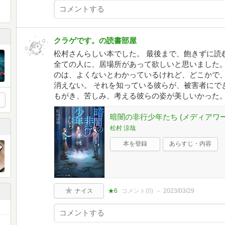
クラゲです。の読書部屋
松村さんらしい本でした。 最後まで、飽きずに読
全ての人に、居場所があって欲しいと思いました。
のは、よくないとわかっているけれど、どこかで、
消えない。 それを知っている彼らが、被害者にで
もがき、苦しみ、考える彼らの姿が美しいかった。
暗闇の非行少年たち (メディアワ
松村 涼哉
本を登録
あらすじ・内容
ナイス
★6
コメント(
0
)
2023/03/29