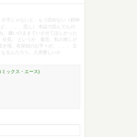
！片手じゃないと、もう読めない（精神
けど、、、。悲し） 本誌で読んでんの
くち、嫌いのままでいさせてほしかった
。社長。 というか、最近、私の推しが
置き場、名探偵のお手々が、、、。 立
うなるんだろう。人虎優しいか
川コミックス・エース)