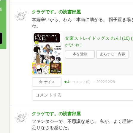
版
クラゲです。の読書部屋
本編辛いから、わん！本当に助かる。 帽子置き場
、
わ。
文豪ストレイドッグス わん! (10)
かないねこ
本を登録
あらすじ・内容
ナイス
★4
コメント(
0
)
2022/12/28
クラゲです。の読書部屋
ファンタジーで、不思議な感じ。 私が、よく理解
足りなさを感じた。