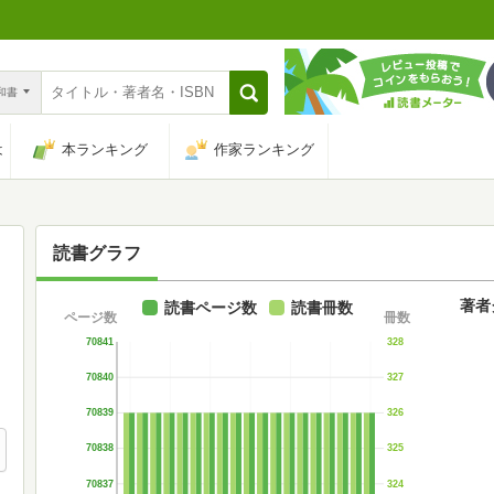
n和書
は
本ランキング
作家ランキング
読書グラフ
著者
読書ページ数
読書冊数
ページ数
冊数
70841
328
70840
327
70839
326
70838
325
70837
324