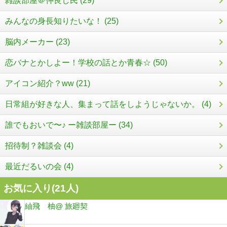
雑談部屋＠仲良し民 (29)
みんなの身長知りたいな！ (25)
脳内メーカー (23)
恋バナとかしよー！学校の話とか青春☆ (50)
アイコン紹介？ww (21)
日常組が好きな人、集まって話をしようじゃないか。 (4)
誰でもおいで〜♪ ー雑談部屋ー (34)
招待制？雑談会 (4)
最近だるいの会 (4)
お気に入り(
21
人)
紬飛 柚@ 旅廻契