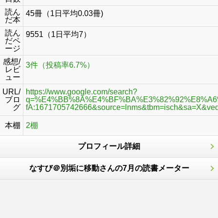
読ん
45冊（1日平均0.03冊)
だ本
読ん
9551（1日平均7）
だペ
ージ
感想/
3件（投稿率6.7%）
レビ
ュー
URL/
https://www.google.com/search?
ブロ
q=%E4%BB%8A%E4%BF%BA%E3%82%92%E8%A6%8B%E
グ
fA:1671705742666&source=lnms&tbm=isch&sa=X
本棚
2棚
プロフィール詳細
なすび＠別垢に移動さんの7月の読書メーター