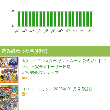
45
44
7/23
7/29
8/4
7/19
7/25
7/31
8/6
7/21
7/27
8/2
8/8
読み終わった本(
45
冊)
ポケットモンスター サン・ムーン 公式ガイドブ
ック 上 完全ストーリー攻略
元宮 秀介,ワンナップ
8
コロコロコミック 2023年 01 月号 [雑誌]
7