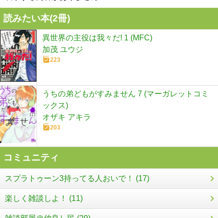
読みたい本(
2
冊)
異世界の主役は我々だ! 1 (MFC)
加茂 ユウジ
223
うちの弟どもがすみません 7 (マーガレットコミ
ックス)
オザキ アキラ
203
コミュニティ
スプラトゥーン3持ってる人おいで！ (17)
楽しく雑談しよ！ (11)