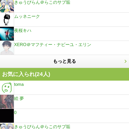
きゅうびらん＠らこのサブ垢
ムッネニーク
夜桜キハ
XERO＠マフティー・ナビーユ・エリン
もっと見る
お気に入られ(
24
人)
toma
絵 夢
0
きゅうびらん＠らこのサブ垢