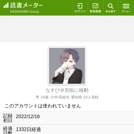
ログイン
新規登録
本を探
なすび＠別垢に移動
男
16歳
小/中/高校生
愛知県
24人登録
このアカウントは使われていません
記録
2022/12/16
初日
経過
1332日経過
日数