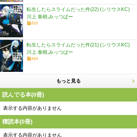
転生したらスライムだった件(22) (シリウスKC)
川上 泰樹,みっつばー
515
転生したらスライムだった件(21) (シリウスKC)
川上 泰樹,みっつばー
554
もっと見る
読んでる本(
0
冊)
表示する内容がありません
積読本(
0
冊)
表示する内容がありません