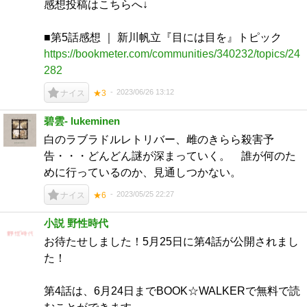
感想投稿はこちらへ↓
■第5話感想 ｜ 新川帆立『目には目を』トピック
https://bookmeter.com/communities/340232/topics/24
282
2023/06/26 13:12
ナイス
★3
碧雲- lukeminen
白のラブラドルレトリバー、雌のきらら殺害予
告・・・どんどん謎が深まっていく。 誰が何のた
めに行っているのか、見通しつかない。
2023/05/25 22:27
ナイス
★6
小説 野性時代
お待たせしました！5月25日に第4話が公開されまし
た！
第4話は、6月24日までBOOK☆WALKERで無料で読