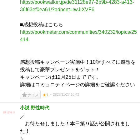
https://bookwalker.jp/de31128e97-2b9b-4283-a413-
36f63ef0ea61/?adpcnt=rwJIXVF6
■感想投稿はこちら
https://bookmeter.com/communities/340232/topics/25
414
感想投稿キャンペーン実施中！10話すべてに感想を
投稿して豪華プレゼントをゲット！
キャンペーンは12月25日までです。
詳細はコミュニティページの詳細をご確認ください
2023/11/27 10:43
ナイス
★1
小説 野性時代
／
お待たせしました！本日第９話が公開されまし
た！
＼