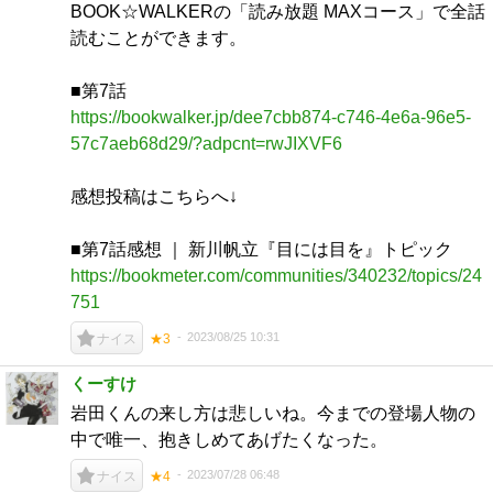
BOOK☆WALKERの「読み放題 MAXコース」で全話
読むことができます。
■第7話
https://bookwalker.jp/dee7cbb874-c746-4e6a-96e5-
57c7aeb68d29/?adpcnt=rwJIXVF6
感想投稿はこちらへ↓
■第7話感想 ｜ 新川帆立『目には目を』トピック
https://bookmeter.com/communities/340232/topics/24
751
2023/08/25 10:31
ナイス
★3
くーすけ
岩田くんの来し方は悲しいね。今までの登場人物の
中で唯一、抱きしめてあげたくなった。
2023/07/28 06:48
ナイス
★4