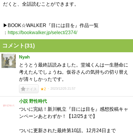
だくと、全話読むことができます。
▶BOOK☆WALKER『目には目を』作品一覧
：
https://bookwalker.jp/select/2374/
コメント(
31
)
Nyah
とうとう最終話読みました。堂城くんは一生懸命に
考えたんでしょうね。仮谷さんの気持ちの切り替え
が清々しかったです。
2023/12/25 21:57
ナイス
★2
小説 野性時代
ついに完結！新川帆立『目には目を』感想投稿キャ
ンペーンあとわずか！【12/25まで】
ついに更新された最終第10話。12月24日まで