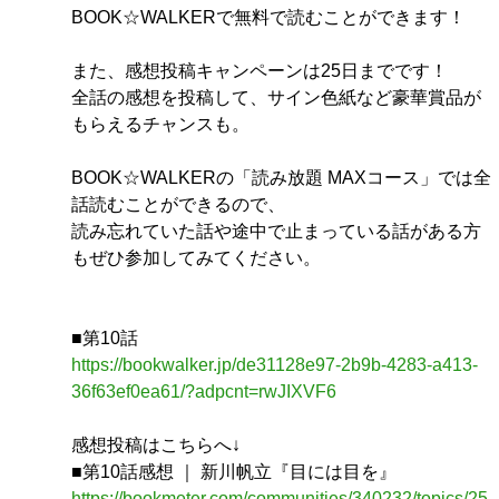
BOOK☆WALKERで無料で読むことができます！
また、感想投稿キャンペーンは25日までです！
全話の感想を投稿して、サイン色紙など豪華賞品が
もらえるチャンスも。
BOOK☆WALKERの「読み放題 MAXコース」では全
話読むことができるので、
読み忘れていた話や途中で止まっている話がある方
もぜひ参加してみてください。
■第10話
https://bookwalker.jp/de31128e97-2b9b-4283-a413-
36f63ef0ea61/?adpcnt=rwJIXVF6
感想投稿はこちらへ↓
■第10話感想 ｜ 新川帆立『目には目を』
https://bookmeter.com/communities/340232/topics/25