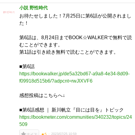
小説 野性時代
お待たせしました！7月25日に第6話が公開されまし
た！
第6話は、8月24日までBOOK☆WALKERで無料で読
むことができます。
第1話は引き続き無料で読むことができます。
■第6話
https://bookwalker.jp/de5a32bd67-a9a8-4e34-8d09-
f09918d515b6/?adpcnt=rwJIXVF6
感想投稿はこちらへ↓
■第6話感想 ｜ 新川帆立『目には目を』トピック
https://bookmeter.com/communities/340232/topics/24
509
2023/07/25 10:59
ナイス
★5