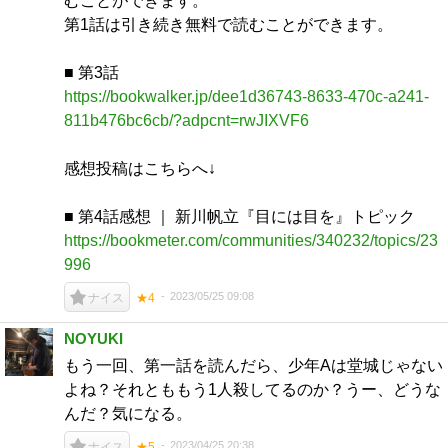
むことができます。
第1話は引き続き無料で読むことができます。
■ 第3話
https://bookwalker.jp/dee1d36743-8633-470c-a241-
811b476bc6cb/?adpcnt=rwJIXVF6
感想投稿はこちらへ↓
■ 第4話感想 ｜ 新川帆立『目には目を』トピック
https://bookmeter.com/communities/340232/topics/23
996
2023/05/25 09:08
ナイス
★4
NOYUKI
もう一回、第一話を読んだら、少年Aは堂城じゃない
よね？それとももう1人殺してるのか？うー、どうな
んだ？気になる。
2023/04/25 20:38
ナイス
★5