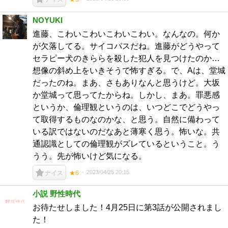
NOYUKI
進藤、こわいこわいこわいこわい。なんなの。何か
が欠落してる。サイコパスだね。進藤がどうやって
セラピー犬のきららを殺した犯人を見つけたのか…
想像の斜め上をいきそうで怖すぎる。で、Aは、堂城
だったのね。まあ、さもありなんと思うけど。大坂
か堂城って思ってたからね。しかし、まあ。罪悪感
というか、倫理観というのは、いつどこでどうやっ
て取得するものなのかな、と思う。自然に備わって
いる訳ではないのだなあと薄寒く思う。怖いな。共
通認識としての倫理観がズレているということ。う
うう。先が怖いけど気になる。
2023/04/25 20:15
ナイス
★6
小説 野性時代
お待たせしました！4月25日に第3話が公開されまし
た！