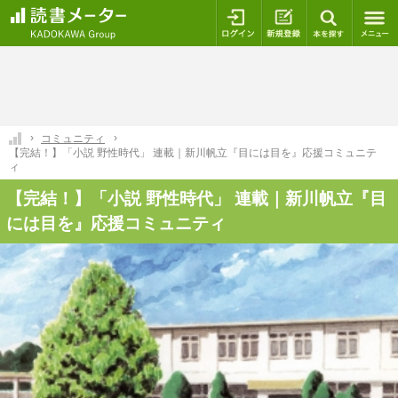
ログイン
新規登録
本を探
コミュニティ
【完結！】「小説 野性時代」 連載｜新川帆立『目には目を』応援コミュニテ
ィ
【完結！】「小説 野性時代」 連載｜新川帆立『目
には目を』応援コミュニティ