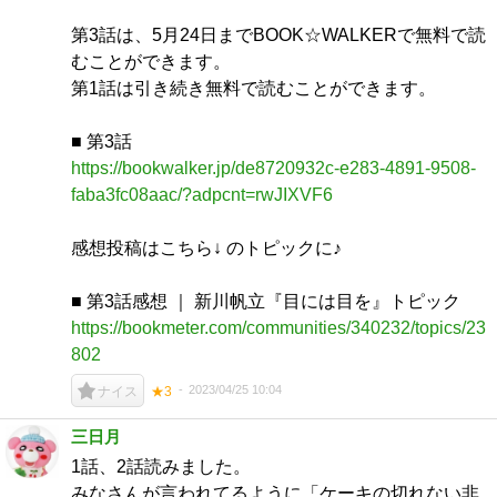
第3話は、5月24日までBOOK☆WALKERで無料で読
むことができます。
第1話は引き続き無料で読むことができます。
■ 第3話
https://bookwalker.jp/de8720932c-e283-4891-9508-
faba3fc08aac/?adpcnt=rwJIXVF6
感想投稿はこちら↓ のトピックに♪
■ 第3話感想 ｜ 新川帆立『目には目を』トピック
https://bookmeter.com/communities/340232/topics/23
802
2023/04/25 10:04
ナイス
★3
三日月
1話、2話読みました。
みなさんが言われてるように「ケーキの切れない非