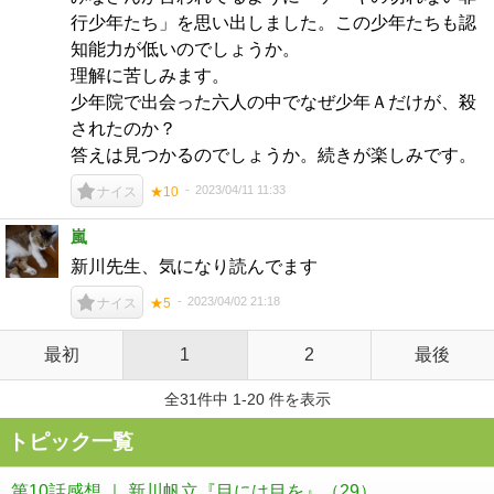
行少年たち」を思い出しました。この少年たちも認
知能力が低いのでしょうか。
理解に苦しみます。
少年院で出会った六人の中でなぜ少年Ａだけが、殺
されたのか？
答えは見つかるのでしょうか。続きが楽しみです。
2023/04/11 11:33
ナイス
★10
嵐
新川先生、気になり読んでます
2023/04/02 21:18
ナイス
★5
最初
1
2
最後
全31件中 1-20 件を表示
トピック一覧
第10話感想 ｜ 新川帆立『目には目を』
（29）