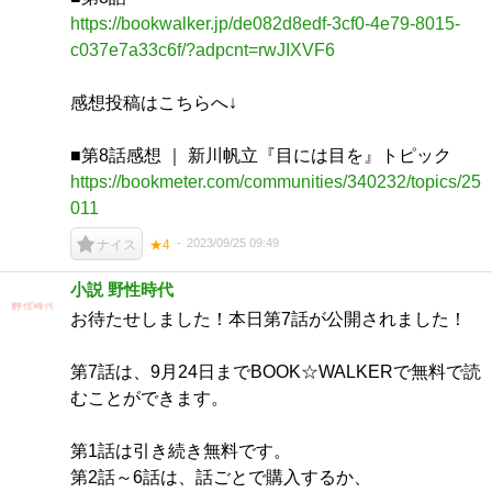
https://bookwalker.jp/de082d8edf-3cf0-4e79-8015-
c037e7a33c6f/?adpcnt=rwJIXVF6
感想投稿はこちらへ↓
■第8話感想 ｜ 新川帆立『目には目を』トピック
https://bookmeter.com/communities/340232/topics/25
011
2023/09/25 09:49
ナイス
★4
小説 野性時代
お待たせしました！本日第7話が公開されました！
第7話は、9月24日までBOOK☆WALKERで無料で読
むことができます。
第1話は引き続き無料です。
第2話～6話は、話ごとで購入するか、