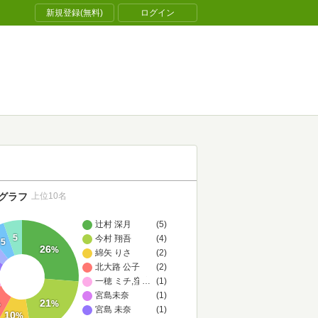
新規登録(無料)
ログイン
グラフ
上位10名
辻村 深月
(5)
5
今村 翔吾
(4)
5
26
%
綿矢 りさ
(2)
北大路 公子
(2)
一穂 ミチ,窪 美澄,桜木 紫乃,島本 理生,遠田 潤子,波木 銅,
…
(1)
宮島未奈
(1)
21
%
%
宮島 未奈
(1)
10
%