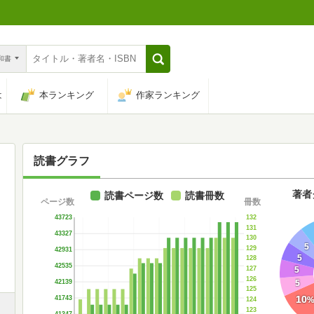
n和書
は
本ランキング
作家ランキング
読書グラフ
著者
読書ページ数
読書冊数
ページ数
冊数
132
43723
131
43327
130
5
129
42931
5
128
42535
127
5
126
5
42139
125
10
41743
124
123
41347