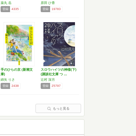
薬丸 岳
原田 ひ香
登録
4335
登録
19783
手のひらの京 (新潮文
スロウハイツの神様(下)
庫)
(講談社文庫 つ …
綿矢 りさ
辻村 深月
登録
2438
登録
25797
もっと見る