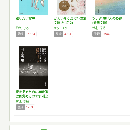
蹴りたい背中
かわいそうだね? (文春
ツナグ 想い人の心得
文庫 わ 17-2)
(新潮文庫)
綿矢 りさ
綿矢 りさ
辻村 深月
登録
16273
登録
4734
登録
3544
夢を見るために毎朝僕
は目覚めるのです 村上
春…
村上 春樹
登録
1959