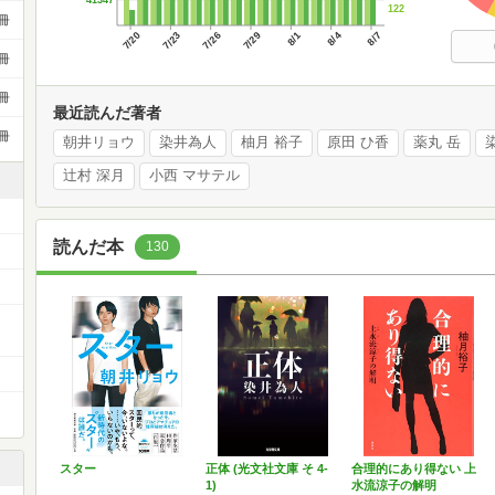
122
冊
7/20
7/23
7/26
7/29
8/1
8/4
8/7
冊
冊
最近読んだ著者
冊
朝井リョウ
染井為人
柚月 裕子
原田 ひ香
薬丸 岳
辻村 深月
小西 マサテル
読んだ本
130
スター
正体 (光文社文庫 そ 4-
合理的にあり得ない 上
1)
水流涼子の解明