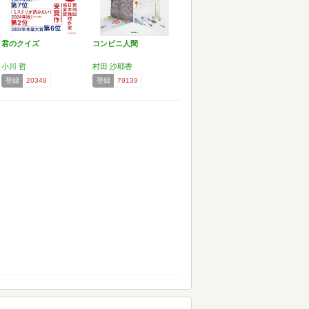
君のクイズ
コンビニ人間
小川 哲
村田 沙耶香
登録
20349
登録
79139