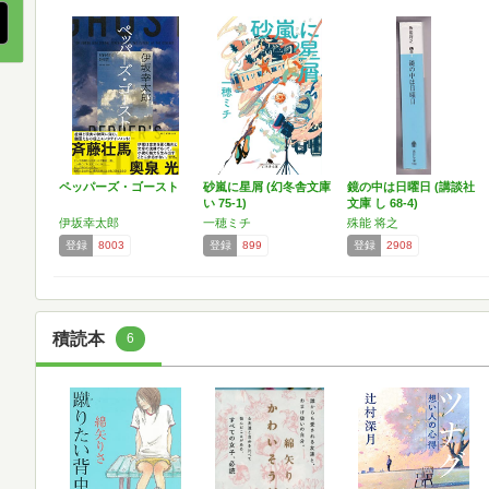
ペッパーズ・ゴースト
砂嵐に星屑 (幻冬舎文庫
鏡の中は日曜日 (講談社
い 75-1)
文庫 し 68-4)
伊坂幸太郎
一穂ミチ
殊能 将之
登録
8003
登録
899
登録
2908
積読本
6