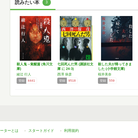
読みたい本
3
殺人鬼 ‐‐覚醒篇 (角川文
七回死んだ男 (講談社文
殺した夫が帰ってきま
庫)
庫 に 24-3)
した (小学館文庫)
綾辻 行人
西澤 保彦
桜井美奈
登録
4441
登録
9518
登録
559
ーターとは
スタートガイド
利用規約