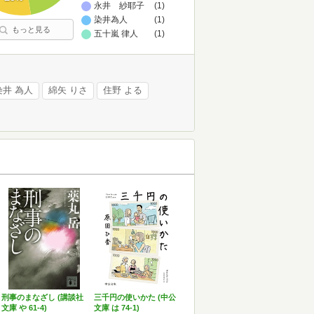
永井 紗耶子
(1)
染井為人
(1)
もっと見る
五十嵐 律人
(1)
染井 為人
綿矢 りさ
住野 よる
刑事のまなざし (講談社
三千円の使いかた (中公
文庫 や 61-4)
文庫 は 74-1)