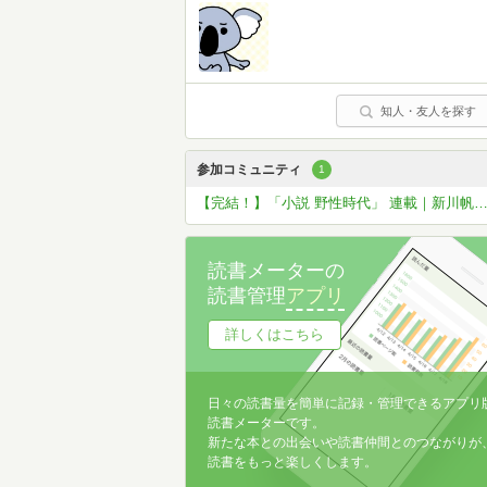
知人・友人を探す
参加コミュニティ
1
【完結！】「小説 野性時代」 連載｜新川帆立『目には目を』応援コミュ
読書メーターの
読書管理
アプリ
詳しくはこちら
日々の読書量を簡単に記録・管理できるアプリ
読書メーターです。
新たな本との出会いや読書仲間とのつながりが
読書をもっと楽しくします。