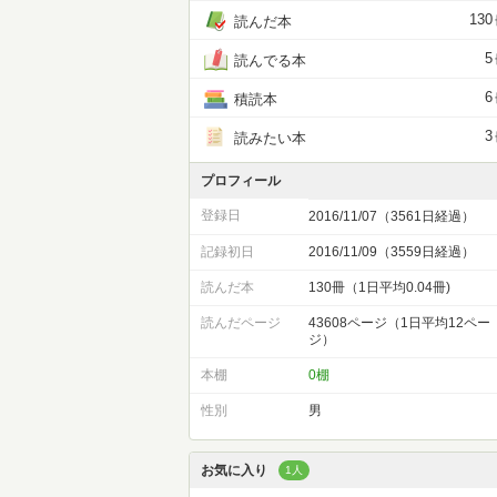
130
読んだ本
5
読んでる本
6
積読本
3
読みたい本
プロフィール
登録日
2016/11/07（3561日経過）
記録初日
2016/11/09（3559日経過）
読んだ本
130冊（1日平均0.04冊)
読んだページ
43608ページ（1日平均12ペー
ジ）
本棚
0棚
性別
男
お気に入り
1人