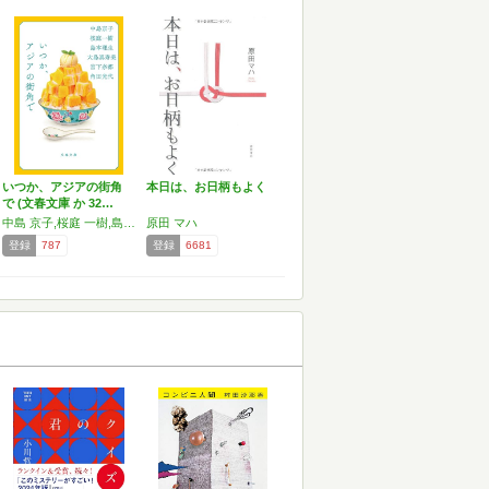
いつか、アジアの街角
本日は、お日柄もよく
で (文春文庫 か 32…
中島 京子,桜庭 一樹,島本 理生,大島 真寿美,宮下 奈都,角田 光代
原田 マハ
登録
787
登録
6681