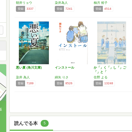
朝井リョウ
染井為人
柚月 裕子
登録
3337
登録
7241
登録
4514
ニティ
悪い夏 (角川文庫)
インストール
か「」く「」し「」ご
「」と「
染井 為人
綿矢 りさ
住野 よる
登録
7189
登録
8526
登録
13248
版
、
読んでる本
5