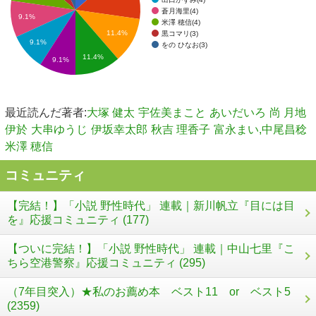
蒼月海里(4)
9.1%
米澤 穂信(4)
11.4%
黒コマリ(3)
9.1%
をの ひなお(3)
11.4%
9.1%
最近読んだ著者:
大塚 健太
宇佐美まこと
あいだいろ
尚 月地
伊於
大串ゆうじ
伊坂幸太郎
秋吉 理香子
富永まい,中尾昌稔
米澤 穂信
コミュニティ
【完結！】「小説 野性時代」 連載｜新川帆立『目には目
を』応援コミュニティ (177)
【ついに完結！】「小説 野性時代」 連載｜中山七里『こ
ちら空港警察』応援コミュニティ (295)
（7年目突入）★私のお薦め本 ベスト11 or ベスト5
(2359)