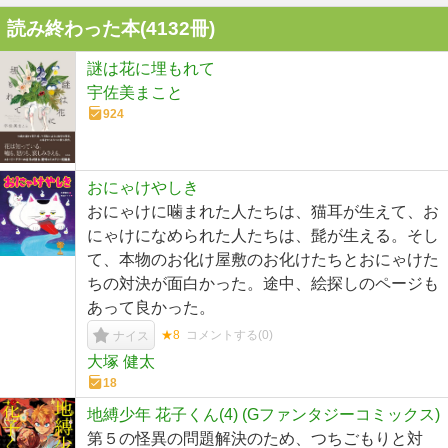
読み終わった本(
4132
冊)
謎は花に埋もれて
宇佐美まこと
924
おにゃけやしき
おにゃけに噛まれた人たちは、猫耳が生えて、お
にゃけになめられた人たちは、髭が生える。そし
て、本物のお化け屋敷のお化けたちとおにゃけた
ちの対決が面白かった。途中、絵探しのページも
あって良かった。
★8
コメントする(
0
)
ナイス
大塚 健太
18
地縛少年 花子くん(4) (Gファンタジーコミックス)
第５の怪異の問題解決のため、つちごもりと対