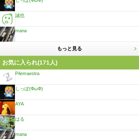
しっぽ(ФωФ)
誠也
mana
もっと見る
お気に入られ(
171
人)
Pilemaestra
しっぽ(ФωФ)
AYA
はる
mana