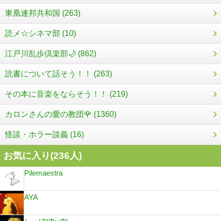
東凰連邦共和国 (263)
読メ☆シネマ部 (10)
江戸川乱歩倶楽部🌙 (862)
読書について話そう！！ (263)
その本に音楽をならそう！！ (219)
カロンさんの愛の教団🌹 (1360)
怪談・ホラー談義 (16)
お気に入り(
236
人)
Pilemaestra
AYA