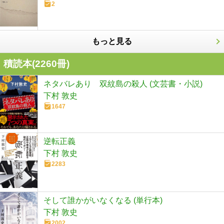
2
もっと見る
積読本(
2260
冊)
ネタバレあり 双紋島の殺人 (文芸書・小説)
下村 敦史
1647
逆転正義
下村 敦史
2283
そして誰かがいなくなる (単行本)
下村 敦史
2002