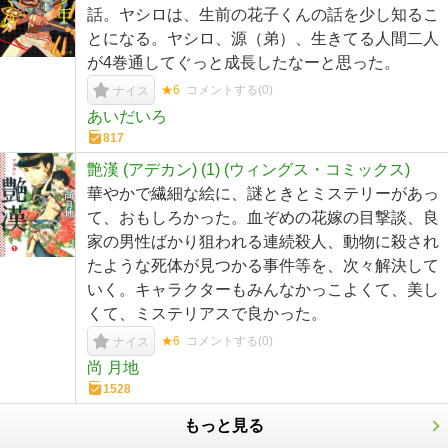
話。ヤシロは、生前の花子くんの話を少し知るこ
とになる。ヤシロ、源（弟）、生きてる人間二人
が4巻通してぐっと成長したなーと思った。
★6
コメントする(
0
)
ナイス
あいだいろ
817
艶漢 (アデカン) (1) (ウィングス・コミックス)
華やかで繊細な絵に、謎ときとミステリーがあっ
て、おもしろかった。血ぞめの花嫁の目撃談、良
家の男性ばかり狙われる連続殺人、動物に殺され
たような死体が見つかる事件等を、次々解決して
いく。キャラクターもみんなかっこよくて、美し
くて、ミステリアスで良かった。
★6
コメントする(
0
)
ナイス
尚 月地
1528
もっと見る