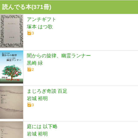
読んでる本(
371
冊)
アンチギフト
塚本 はつ歌
3
闇からの旋律、幽霊ランナー
黒崎 緑
2
まじろぎ奇談 百足
岩城 裕明
3
庭には 以下略
岩城 裕明