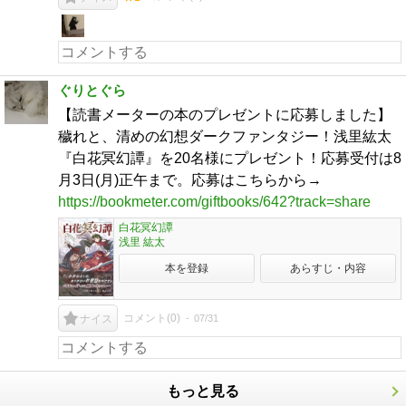
ぐりとぐら
【読書メーターの本のプレゼントに応募しました】
穢れと、清めの幻想ダークファンタジー！浅里紘太
『白花冥幻譚』を20名様にプレゼント！応募受付は8
月3日(月)正午まで。応募はこちらから→
https://bookmeter.com/giftbooks/642?track=share
白花冥幻譚
浅里 紘太
本を登録
あらすじ・内容
コメント(
0
)
07/31
ナイス
もっと見る