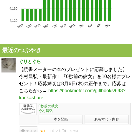
4,130
4,129
7/23
7/29
8/4
7/19
7/25
7/31
8/6
7/21
7/27
8/2
8/8
最近のつぶやき
ぐりとぐら
【読書メーターの本のプレゼントに応募しました】
今村昌弘・最新作！『0秒前の彼女』を10名様にプレ
ゼント！応募締切は8月6日(木)の正午まで。応募は
こちらから→
https://bookmeter.com/giftbooks/643?
track=share
0秒前の彼女
今村昌弘
本を登録
あらすじ・内容
コメント(
0
)
07/31
ナイス
★1