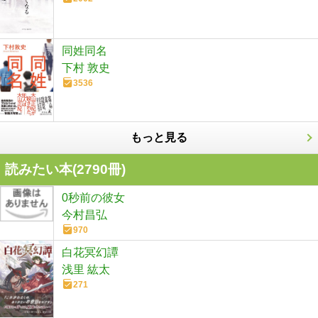
同姓同名
下村 敦史
3536
もっと見る
読みたい本(
2790
冊)
0秒前の彼女
今村昌弘
970
白花冥幻譚
浅里 紘太
271