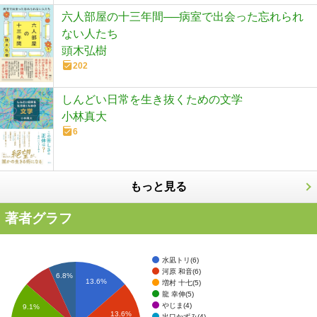
六人部屋の十三年間──病室で出会った忘れられ
ない人たち
頭木弘樹
202
しんどい日常を生き抜くための文学
小林真大
6
もっと見る
著者グラフ
水凪トリ(6)
河原 和音(6)
6.8%
13.6%
増村 十七(5)
龍 幸伸(5)
やじま(4)
9.1%
13.6%
出口かずみ(4)