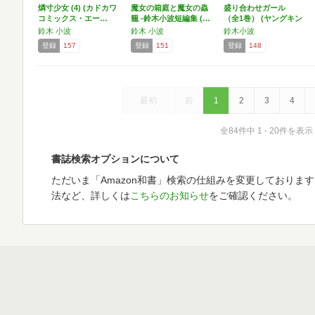
燐寸少女 (4) (カドカワ
魔女の箱庭と魔女の蟲
盛り合わせガール
コミックス・エー…
籠 -鈴木小波短編集 (…
（全1巻） (ヤングキン
グ…
鈴木 小波
鈴木 小波
鈴木小波
登録
157
登録
151
登録
148
最初
前
1
2
3
4
全84件中 1 - 20件を表示
書誌検索オプションについて
ただいま「Amazon和書」検索の仕組みを変更しておりま
法など、詳しくは
こちらのお知らせ
をご確認ください。