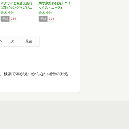
ホクサイと飯さえあれ
燐寸少女 (5) (角川コミ
ば(8) (ヤングマガジ…
ックス・エース)
鈴木 小波
鈴木 小波
登録
136
登録
123
5
次
最後
す。検索で本が見つからない場合の対処