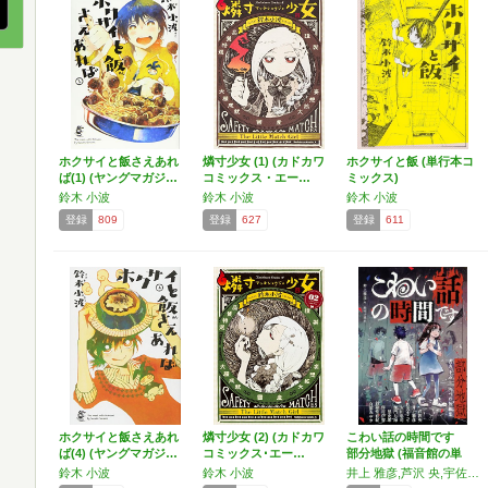
ホクサイと飯さえあれ
燐寸少女 (1) (カドカワ
ホクサイと飯 (単行本コ
ば(1) (ヤングマガジ…
コミックス・エー…
ミックス)
鈴木 小波
鈴木 小波
鈴木 小波
登録
809
登録
627
登録
611
ホクサイと飯さえあれ
燐寸少女 (2) (カドカワ
こわい話の時間です
ば(4) (ヤングマガジ…
コミックス･エー…
部分地獄 (福音館の単
行…
鈴木 小波
鈴木 小波
井上 雅彦,芦沢 央,宇佐美 まこと,太田 忠司,加門 七海,黒 史郎,澤村 伊智,斜線堂 有紀,宮部 みゆき,鈴木 小波