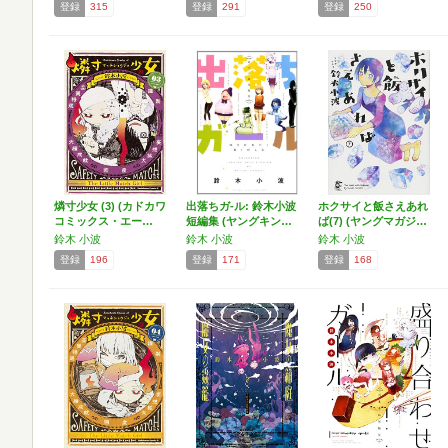
登録
315
登録
291
登録
250
燐寸少女 (3) (カドカワ
出落ちガ-ル: 鈴木小波
ホクサイと飯さえあれ
コミックス・エー…
短編集 (ヤングキン…
ば(7) (ヤングマガジ…
鈴木 小波
鈴木 小波
鈴木 小波
登録
196
登録
171
登録
168