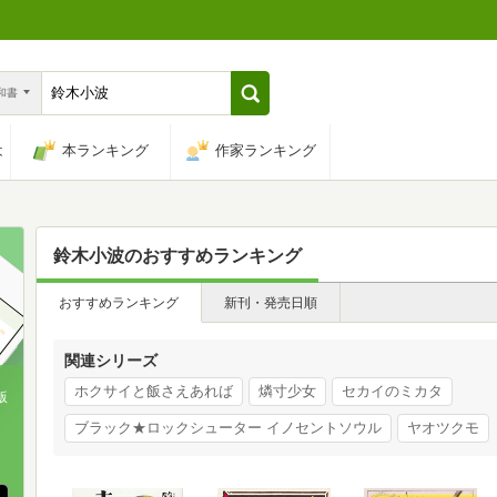
n和書
は
本ランキング
作家ランキング
鈴木小波
のおすすめランキング
おすすめランキング
新刊・発売日順
関連シリーズ
ホクサイと飯さえあれば
燐寸少女
セカイのミカタ
版
ブラック★ロックシューター イノセントソウル
ヤオツクモ
、