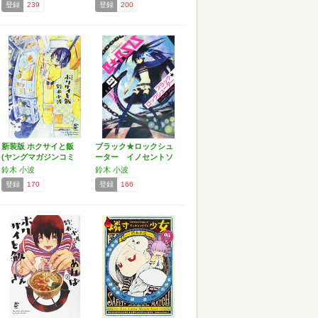
登録
239
登録
200
新装版 ホクサイと飯
ブラック★ロックシュ
(ヤングマガジンコミ
ーター イノセントソ
ッ…
ウル…
鈴木 小波
鈴木 小波
登録
170
登録
166