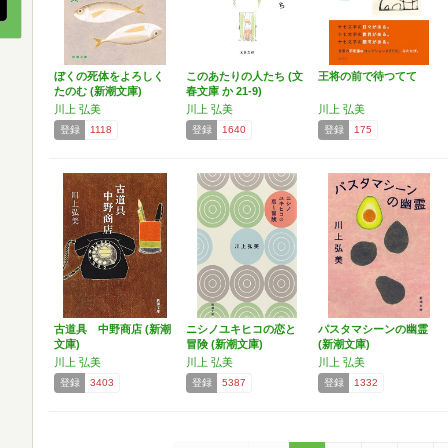
ぼくの死体をよろしく
このあたりの人たち (文
王将の前で待つてて
たのむ (新潮文庫)
春文庫 か 21-9)
川上 弘美
川上 弘美
川上 弘美
登録
1118
登録
1640
登録
175
古道具 中野商店 (新潮
ニシノユキヒコの恋と
パスタマシーンの幽霊
文庫)
冒険 (新潮文庫)
(新潮文庫)
川上 弘美
川上 弘美
川上 弘美
登録
3403
登録
5387
登録
1332