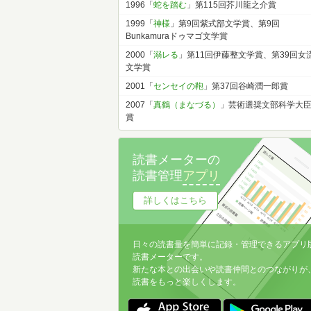
1996「
蛇を踏む
」第115回芥川龍之介賞
1999「
神様
」第9回紫式部文学賞、第9回
Bunkamuraドゥマゴ文学賞
2000「
溺レる
」第11回伊藤整文学賞、第39回女
文学賞
2001「
センセイの鞄
」第37回谷崎潤一郎賞
2007「
真鶴（まなづる）
」芸術選奨文部科学大
賞
読書メーターの
読書管理
アプリ
詳しくはこちら
日々の読書量を簡単に記録・管理できるアプリ
読書メーターです。
新たな本との出会いや読書仲間とのつながりが
読書をもっと楽しくします。