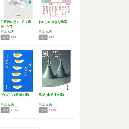
三度目の恋 (中公文庫
わたしの好きな季語
か 57-7)
川上 弘美
川上 弘美
登録
298
登録
976
ざらざら (新潮文庫)
風花 (集英社文庫)
川上 弘美
川上 弘美
登録
2554
登録
1435