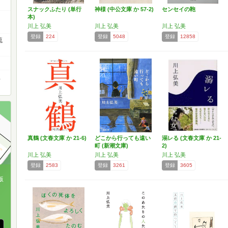
スナックふたり (単行
神様 (中公文庫 か 57-2)
センセイの鞄
本)
川上 弘美
川上 弘美
川上 弘美
登録
224
登録
5048
登録
12858
流
臣
真鶴 (文春文庫 か 21-6)
どこから行っても遠い
溺レる (文春文庫 か 21-
町 (新潮文庫)
2)
川上 弘美
川上 弘美
川上 弘美
登録
2583
登録
3261
登録
3605
版
、