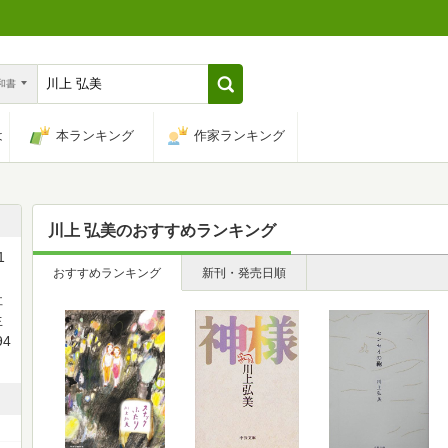
n和書
は
本ランキング
作家ランキング
川上 弘美
のおすすめランキング
1
おすすめランキング
新刊・発売日順
社
生
4