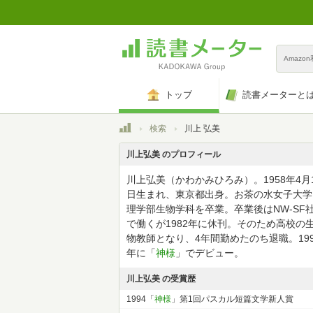
Amazo
トップ
読書メーターと
トップ
検索
川上 弘美
川上弘美 のプロフィール
川上弘美（かわかみひろみ）。1958年4月
日生まれ、東京都出身。お茶の水女子大学
理学部生物学科を卒業。卒業後はNW-SF
で働くが1982年に休刊。そのため高校の
物教師となり、4年間勤めたのち退職。199
年に「
神様
」でデビュー。
川上弘美 の受賞歴
1994「
神様
」第1回パスカル短篇文学新人賞