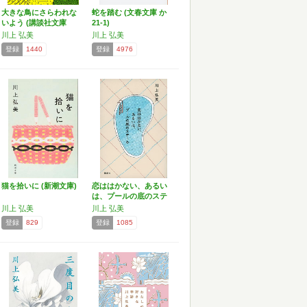
大きな鳥にさらわれな
蛇を踏む (文春文庫 か
いよう (講談社文庫
21-1)
か…
川上 弘美
川上 弘美
登録
1440
登録
4976
猫を拾いに (新潮文庫)
恋ははかない、あるい
は、プールの底のステ
ーキ
川上 弘美
川上 弘美
登録
829
登録
1085