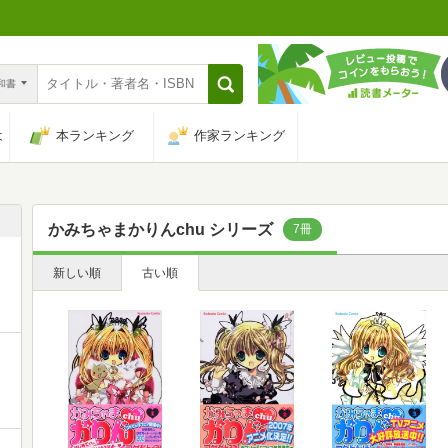
n和書
は
本ランキング
作家ランキング
かみちゃまかりんchu シリーズ
7冊
新しい順
古い順