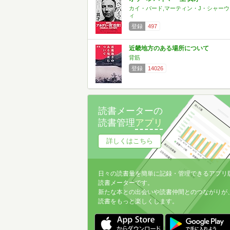
カイ・バード,マーティン・J・シャーウ
ィ
登録
497
近畿地方のある場所について
背筋
登録
14026
読書メーターの
読書管理
アプリ
詳しくはこちら
日々の読書量を簡単に記録・管理できるアプリ
読書メーターです。
新たな本との出会いや読書仲間とのつながりが
読書をもっと楽しくします。