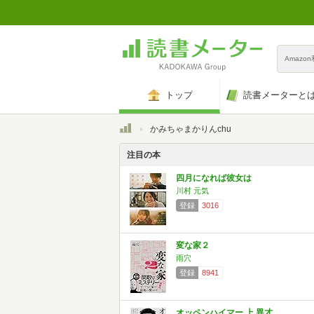
Amazo
トップ
読書メーターと
トップ
かみちゃまかりんchu
注目の本
四月になれば彼女は
川村 元気
登録
3016
変な家２
雨穴
登録
8941
オッペンハイマー 上 異才