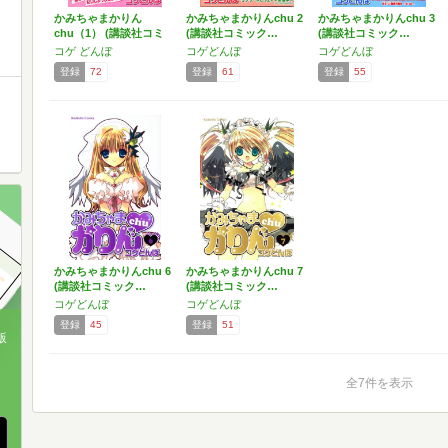
かみちゃまかりん
かみちゃまかりんchu 2
かみちゃまかりんchu 3
chu（1） (講談社コミ
(講談社コミック…
(講談社コミック…
ッ…
コゲ どんぼ
コゲどんぼ
コゲどんぼ
登録
72
登録
61
登録
55
かみちゃまかりんchu 6
かみちゃまかりんchu 7
(講談社コミック…
(講談社コミック…
コゲどんぼ
コゲどんぼ
登録
45
登録
51
版
、
全7件を表示