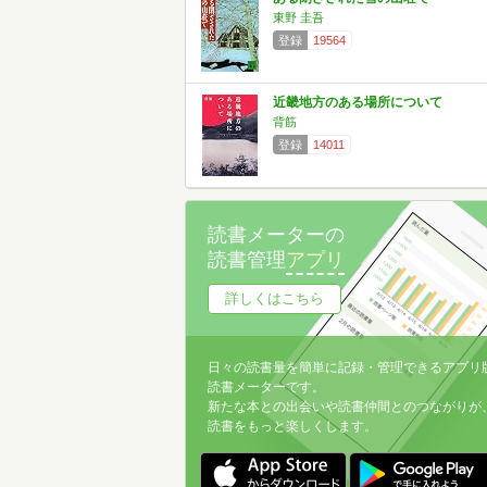
東野 圭吾
登録
19564
近畿地方のある場所について
背筋
登録
14011
読書メーターの
読書管理
アプリ
詳しくはこちら
日々の読書量を簡単に記録・管理できるアプリ
読書メーターです。
新たな本との出会いや読書仲間とのつながりが
読書をもっと楽しくします。