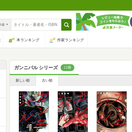
n和書
は
本ランキング
作家ランキング
ガンニバル シリーズ
13冊
新しい順
古い順