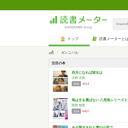
Amazo
トップ
読書メーターと
トップ
ガンニバル
注目の本
四月になれば彼女は
川村 元気
登録
3014
烏は主を選ばない 八咫烏シリーズ 2
阿部 智里
登録
8407
ある閉ざされた雪の山荘で