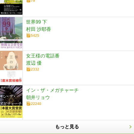
79
世界99 下
村田 沙耶香
5425
女王様の電話番
渡辺 優
2332
イン・ザ・メガチャーチ
朝井リョウ
22240
もっと見る