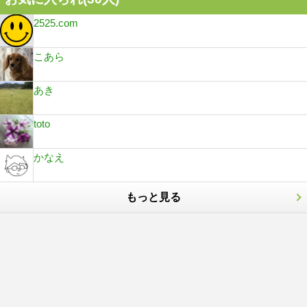
2525.com
こあら
あき
toto
かなえ
もっと見る