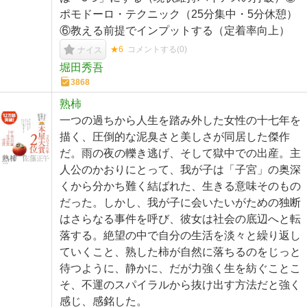
ポモドーロ・テクニック（25分集中・5分休憩）
⑥教える前提でインプットする（定着率向上）
★6
コメントする(
0
)
ナイス
堀田秀吾
3868
熟柿
一つの過ちから人生を踏み外した女性の十七年を
描く、圧倒的な泥臭さと美しさが同居した傑作
だ。雨の夜の轢き逃げ、そして獄中での出産。主
人公のかおりにとって、我が子は「子宮」の奥深
くから分かち難く結ばれた、生きる意味そのもの
だった。しかし、我が子に会いたいがための独断
はさらなる事件を呼び、彼女は社会の底辺へと転
落する。絶望の中で自分の生活を淡々と繰り返し
ていくこと、熟した柿が自然に落ちるのをじっと
待つように、静かに、だが力強く生を紡ぐことこ
そ、不運のスパイラルから抜け出す方法だと強く
感じ、感銘した。