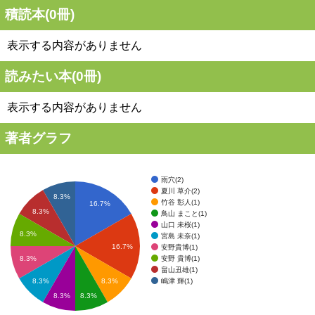
積読本(
0
冊)
表示する内容がありません
読みたい本(
0
冊)
表示する内容がありません
著者グラフ
雨穴(2)
夏川 草介(2)
8.3%
竹谷 彰人(1)
16.7%
8.3%
鳥山 まこと(1)
山口 未桜(1)
8.3%
宮島 未奈(1)
16.7%
安野貴博(1)
安野 貴博(1)
8.3%
畠山丑雄(1)
嶋津 輝(1)
8.3%
8.3%
8.3%
8.3%