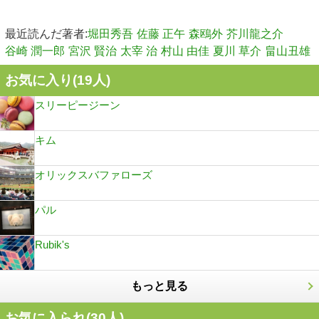
最近読んだ著者:
堀田秀吾
佐藤 正午
森鴎外
芥川龍之介
谷崎 潤一郎
宮沢 賢治
太宰 治
村山 由佳
夏川 草介
畠山丑雄
お気に入り(
19
人)
スリーピージーン
キム
オリックスバファローズ
パル
Rubik's
もっと見る
お気に入られ(
30
人)