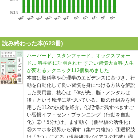
621.5
7/24
7/30
8/5
7/20
7/26
8/1
8/7
7/22
7/28
8/3
8/9
読み終わった本(
623
冊)
ハーバード、スタンフォード、オックスフォー
ド… 科学的に証明された すごい習慣大百科 人生
が変わるテクニック112個集めました
本書は脳科学や心理学のエビデンスに基づき、行
動を自動化して良い習慣を身につける方法を解説
した実用書。核心は「体が先、脳・メンタルは
後」という原理に基づいている。脳の仕組みを利
用した112の技術を紹介。①記憶に残すべきすご
い習慣イフ・ゼン・プランニング（行動を自動
化）②「5分だけ」まず動く（側坐核の活性化）
③スマホを視界から消す（集中力維持）④選択肢
は「3つ」にする（現状維持バイアスの打破）⑤