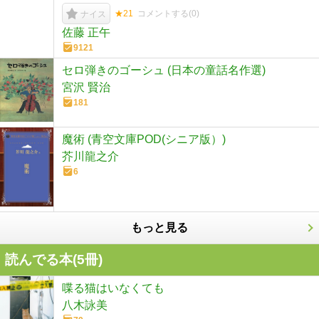
★21
コメントする(
0
)
ナイス
佐藤 正午
9121
セロ弾きのゴーシュ (日本の童話名作選)
宮沢 賢治
181
魔術 (青空文庫POD(シニア版）)
芥川龍之介
6
もっと見る
読んでる本(
5
冊)
喋る猫はいなくても
八木詠美