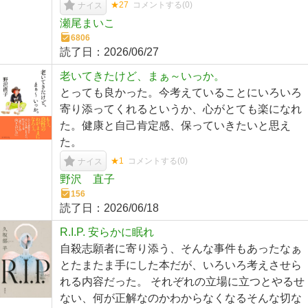
★27
コメントする(
0
)
ナイス
瀬尾まいこ
6806
読了日：
2026/06/27
老いてきたけど、まぁ～いっか。
とっても良かった。今考えていることにいろいろ
寄り添ってくれるというか、心がとても楽になれ
た。健康と自己肯定感、保っていきたいと思え
た。
★1
コメントする(
0
)
ナイス
野沢 直子
156
読了日：
2026/06/18
R.I.P. 安らかに眠れ
自殺志願者に寄り添う、そんな事件もあったなぁ
とたまたま手にした本だが、いろいろ考えさせら
れる内容だった。 それぞれの立場に立つとやるせ
ない、何が正解なのかわからなくなるそんな切な