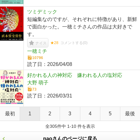
ツミデミック
短編集なのですが、それぞれに特徴があり、新鮮
で面白かった。一穂ミチさんの作品は大好きで
す。
★28
コメントする(
0
)
ナイス
一穂ミチ
10796
読了日：
2026/04/08
好かれる人の神対応 嫌われる人の塩対応
大野 萌子
73
読了日：
2026/03/31
最初
1
2
3
4
5
最後
全305件中 1-10 件を表示
naoさんのページに戻る