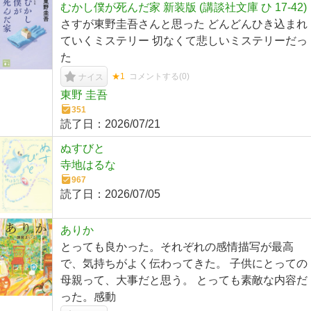
むかし僕が死んだ家 新装版 (講談社文庫 ひ 17-42)
さすが東野圭吾さんと思った どんどんひき込まれ
ていくミステリー 切なくて悲しいミステリーだっ
た
★1
コメントする(
0
)
ナイス
東野 圭吾
351
読了日：
2026/07/21
ぬすびと
寺地はるな
967
読了日：
2026/07/05
ありか
とっても良かった。それぞれの感情描写が最高
で、気持ちがよく伝わってきた。 子供にとっての
母親って、大事だと思う。 とっても素敵な内容だ
った。感動