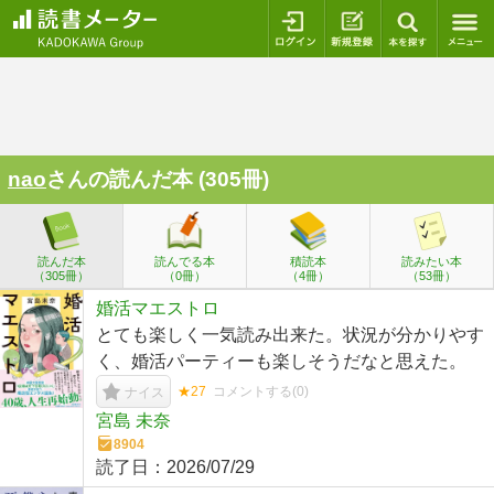
ログイン
新規登録
本を探
nao
さんの読んだ本 (305冊)
読んだ本
読んでる本
積読本
読みたい本
（305冊）
（0冊）
（4冊）
（53冊）
婚活マエストロ
とても楽しく一気読み出来た。状況が分かりやす
く、婚活パーティーも楽しそうだなと思えた。
★27
コメントする(
0
)
ナイス
宮島 未奈
8904
読了日：
2026/07/29