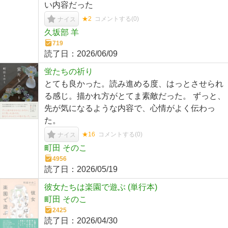
い内容だった
★2
コメントする(
0
)
ナイス
久坂部 羊
719
読了日：
2026/06/09
蛍たちの祈り
とても良かった。読み進める度、はっとさせられ
る感じ。描かれ方がとてま素敵だった。 ずっと、
先が気になるような内容で、心情がよく伝わっ
た。
★16
コメントする(
0
)
ナイス
町田 そのこ
4956
読了日：
2026/05/19
彼女たちは楽園で遊ぶ (単行本)
町田 そのこ
2425
読了日：
2026/04/30