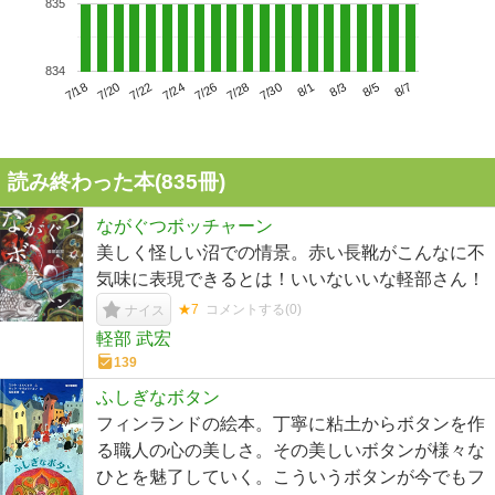
835
834
7/22
7/28
8/3
7/18
7/24
7/30
8/5
7/20
7/26
8/1
8/7
読み終わった本(
835
冊)
ながぐつボッチャーン
美しく怪しい沼での情景。赤い長靴がこんなに不
気味に表現できるとは！いいないいな軽部さん！
★7
コメントする(
0
)
ナイス
軽部 武宏
139
ふしぎなボタン
フィンランドの絵本。丁寧に粘土からボタンを作
る職人の心の美しさ。その美しいボタンが様々な
ひとを魅了していく。こういうボタンが今でもフ