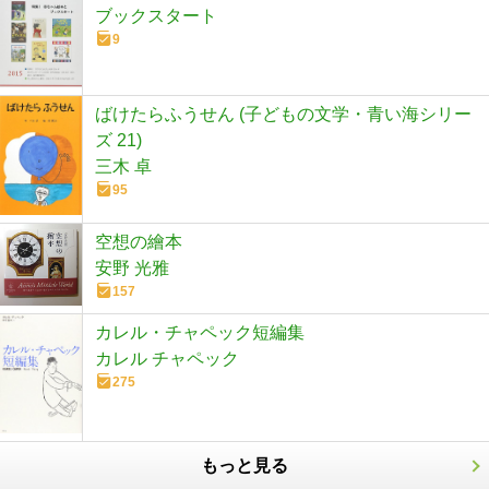
ブックスタート
9
ばけたらふうせん (子どもの文学・青い海シリー
ズ 21)
三木 卓
95
空想の繪本
安野 光雅
157
カレル・チャペック短編集
カレル チャペック
275
もっと見る