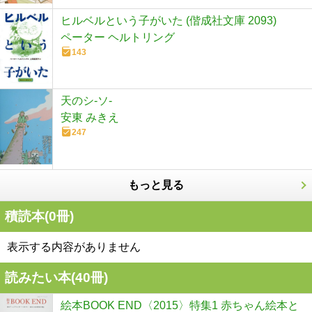
ヒルベルという子がいた (偕成社文庫 2093)
ペーター ヘルトリング
143
天のシ-ソ-
安東 みきえ
247
もっと見る
積読本(
0
冊)
表示する内容がありません
読みたい本(
40
冊)
絵本BOOK END〈2015〉特集1 赤ちゃん絵本と