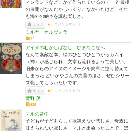
ィンランドなどこかで作られているの・・？ 最後
の展開がなんだかしっくりこなかったけど、それ
も海外の絵本を読む楽しさ。
★5
コメントする(
0
)
ナイス
ミルヤ・オルヴォラ
37
アイヌのむかしばなし ひまなこなべ
なんて素敵な本。絵のひとつひとつからカムイ
（神）が感じられ、文章も流れるようで美しい。
旧来からのアイヌのイメージを簡単に塗り替えて
しまった どいかやさんの力量の凄さ。ぜひシリー
ズ化してもらいたいです。
★9
コメントする(
0
)
ナイス
萱野 茂
439
マルの背中
子どもが子どもらしく振舞えない悲しさ。母親に
甘えられない寂しさ。マルと出会ったことで、ほ