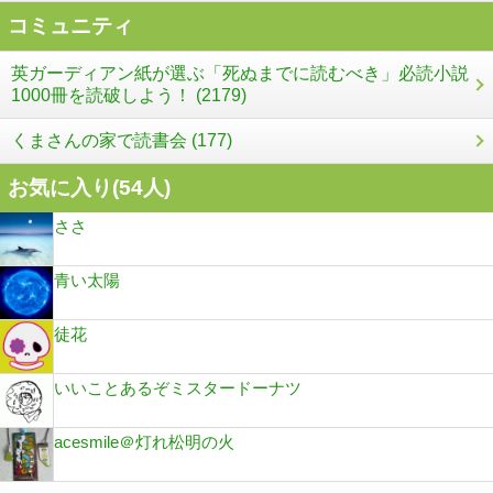
コミュニティ
英ガーディアン紙が選ぶ「死ぬまでに読むべき」必読小説
1000冊を読破しよう！ (2179)
くまさんの家で読書会 (177)
お気に入り(
54
人)
ささ
青い太陽
徒花
いいことあるぞミスタードーナツ
acesmile＠灯れ松明の火