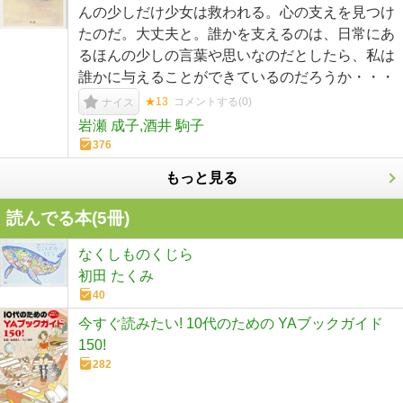
んの少しだけ少女は救われる。心の支えを見つけ
たのだ。大丈夫と。誰かを支えるのは、日常にあ
るほんの少しの言葉や思いなのだとしたら、私は
誰かに与えることができているのだろうか・・・
★13
コメントする(
0
)
ナイス
岩瀬 成子,酒井 駒子
376
もっと見る
読んでる本(
5
冊)
なくしものくじら
初田 たくみ
40
今すぐ読みたい! 10代のための YAブックガイド
150!
282