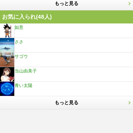
もっと見る
お気に入られ(
48
人)
如意
ささ
サゴウ
当山由美子
青い太陽
もっと見る