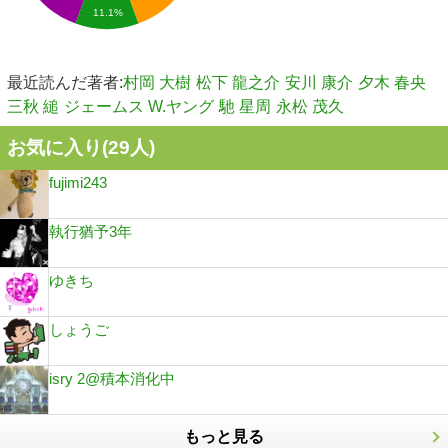
11.1%
最近読んだ著者:
村岡 大樹
松下 龍之介
安川 康介
夕木 春央
三秋 縋
ジェームス W.ヤング
馳 星周
永松 茂久
お気に入り(
29
人)
fujimi243
執行猶予3年
ゆきち
しょうご
isry 2@積本消化中
もっと見る