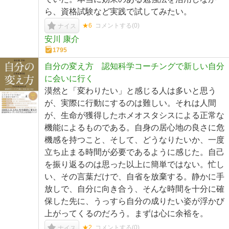
ら、資格試験など実践で試してみたい。
★6
コメントする(
0
)
ナイス
安川 康介
1795
自分の変え方 認知科学コーチングで新しい自分
に会いに行く
漠然と「変わりたい」と感じる人は多いと思う
が、実際に行動にするのは難しい。それは人間
が、生命が獲得したホメオスタシスによる正常な
機能によるものである。自身の居心地の良さに危
機感を持つこと、そして、どうなりたいか、一度
立ち止まる時間が必要であるように感じた。自己
を振り返るのは思った以上に簡単ではない。忙し
い、その言葉だけで、自省を放棄する。静かに手
放しで、自分に向き合う、そんな時間を十分に確
保した先に、うっすら自分の成りたい姿が浮かび
上がってくるのだろう。まずは心に余裕を。
★2
コメントする(
0
)
ナイス