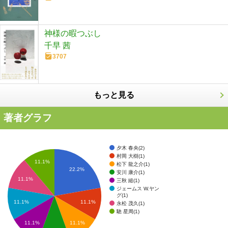
神様の暇つぶし
千早 茜
3707
もっと見る
著者グラフ
夕木 春央(2)
村岡 大樹(1)
11.1%
松下 龍之介(1)
22.2%
安川 康介(1)
11.1%
三秋 縋(1)
ジェームス W.ヤン
グ(1)
11.1%
11.1%
永松 茂久(1)
馳 星周(1)
11.1%
11.1%