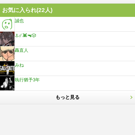
お気に入られ(
22
人)
誠也
⚓️☄️👾🔫🎲
轟直人
みね
執行猶予3年
もっと見る