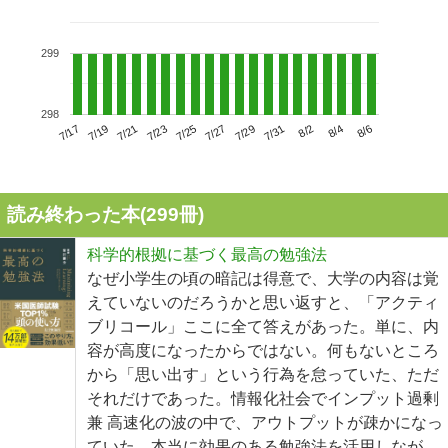
299
298
7/21
7/27
8/2
7/17
7/23
7/29
8/4
7/19
7/25
7/31
8/6
読み終わった本(
299
冊)
科学的根拠に基づく最高の勉強法
なぜ小学生の頃の暗記は得意で、大学の内容は覚
えていないのだろうかと思い返すと、「アクティ
ブリコール」ここに全て答えがあった。単に、内
容が高度になったからではない。何もないところ
から「思い出す」という行為を怠っていた、ただ
それだけであった。情報化社会でインプット過剰
兼 高速化の波の中で、アウトプットが疎かになっ
ていた。本当に効果のある勉強法を活用しなが