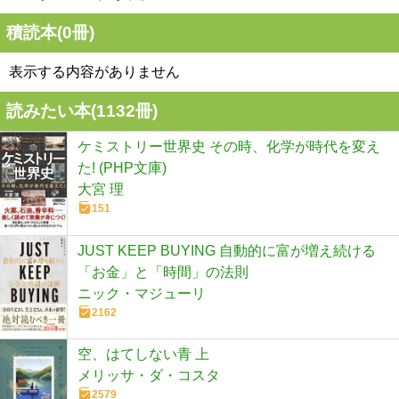
積読本(
0
冊)
表示する内容がありません
読みたい本(
1132
冊)
ケミストリー世界史 その時、化学が時代を変え
た! (PHP文庫)
大宮 理
151
JUST KEEP BUYING 自動的に富が増え続ける
「お金」と「時間」の法則
ニック・マジューリ
2162
空、はてしない青 上
メリッサ・ダ・コスタ
2579