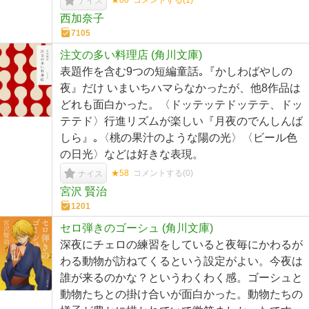
★80
コメントする(
1
)
ナイス
西加奈子
7105
注文の多い料理店 (角川文庫)
表題作を含む9つの短編童話｡『かしわばやしの
夜』だけ いまいちハマらなかったが、他8作品は
どれも面白かった。〈ドッテッテドッテテ、ドッ
テテド〉行進リズムが楽しい『月夜のでんしんば
しら』｡〈桃の果汁のような陽の光〉〈ビール色
の日光〉などは好きな表現。
★58
コメントする(
0
)
ナイス
宮沢 賢治
1201
セロ弾きのゴーシュ (角川文庫)
深夜にチェロの練習をしていると夜毎にかわるが
わる動物が訪ねてくるという設定がよい。今夜は
誰が来るのかな？というわくわく感。ゴーシュと
動物たちとの掛け合いが面白かった。動物たちの