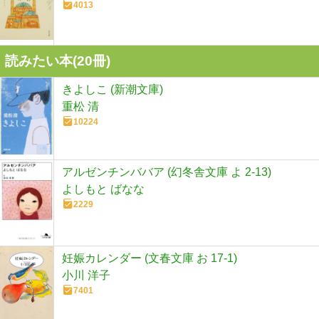
4013
読みたい本(
20
冊)
きよしこ (新潮文庫)
重松 清
10224
アルゼンチンババア (幻冬舎文庫 よ 2-13)
よしもと ばなな
2229
妊娠カレンダー (文春文庫 お 17-1)
小川 洋子
7401