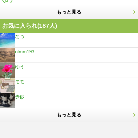
もっと見る
お気に入られ(
187
人)
なつ
ntmm193
ゆう
モモ
赤砂
もっと見る