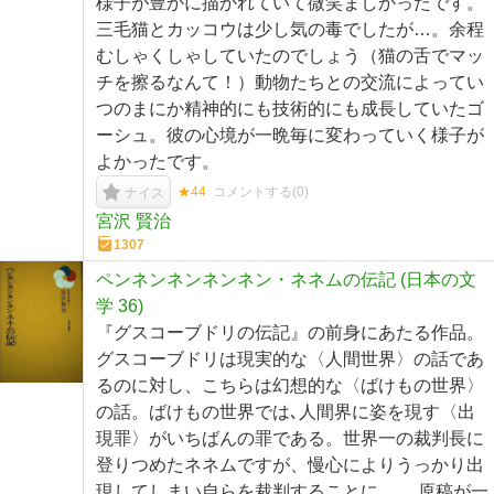
様子が豊かに描かれていて微笑ましかったです。
三毛猫とカッコウは少し気の毒でしたが…。余程
むしゃくしゃしていたのでしょう（猫の舌でマッ
チを擦るなんて！）動物たちとの交流によってい
つのまにか精神的にも技術的にも成長していたゴ
ーシュ。彼の心境が一晩毎に変わっていく様子が
よかったです。
★44
コメントする(
0
)
ナイス
宮沢 賢治
1307
ペンネンネンネンネン・ネネムの伝記 (日本の文
学 36)
『グスコーブドリの伝記』の前身にあたる作品。
グスコーブドリは現実的な〈人間世界〉の話であ
るのに対し、こちらは幻想的な〈ばけもの世界〉
の話。ばけもの世界では､人間界に姿を現す〈出
現罪〉がいちばんの罪である。世界一の裁判長に
登りつめたネネムですが、慢心によりうっかり出
現してしまい自らを裁判することに…。 原稿が一