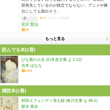
部喪失しているのが残念でならない。アニメや舞
台にしても面白そう。
★34
コメントする(
0
)
ナイス
宮沢 賢治
34
もっと見る
読んでる本(
1
冊)
ひな菊の人生 (幻冬舎文庫 よ 2-12)
吉本 ばなな
1229
積読本(
1
冊)
村田エフェンディ滞土録 (角川文庫 な 48-1)
梨木 香歩