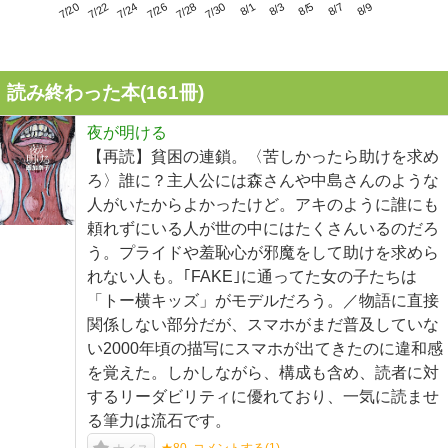
7/24
7/30
8/5
7/20
7/26
8/1
8/7
7/22
7/28
8/3
8/9
読み終わった本(
161
冊)
夜が明ける
【再読】貧困の連鎖。〈苦しかったら助けを求め
ろ〉誰に？主人公には森さんや中島さんのような
人がいたからよかったけど。アキのように誰にも
頼れずにいる人が世の中にはたくさんいるのだろ
う。プライドや羞恥心が邪魔をして助けを求めら
れない人も。｢FAKE｣に通ってた女の子たちは
「トー横キッズ」がモデルだろう。／物語に直接
関係しない部分だが、スマホがまだ普及していな
い2000年頃の描写にスマホが出てきたのに違和感
を覚えた。しかしながら、構成も含め、読者に対
するリーダビリティに優れており、一気に読ませ
る筆力は流石です。