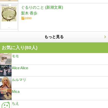
ぐるりのこと (新潮文庫)
梨木 香歩
2090
もっと見る
お気に入り(
80
人)
モモ
Alice Alice
ルルマリ
Mica
ちえ