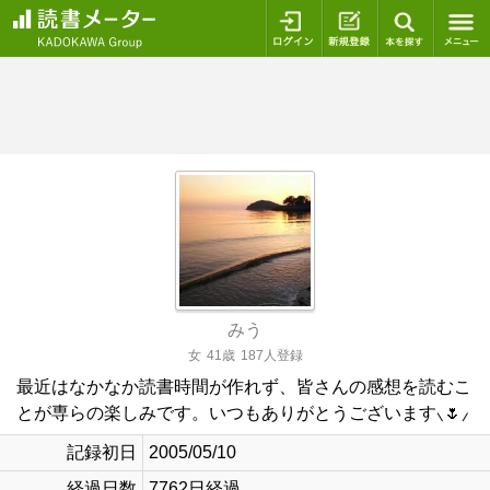
ログイン
新規登録
本を探
みう
女
41歳
187人登録
最近はなかなか読書時間が作れず、皆さんの感想を読むこ
とが専らの楽しみです。いつもありがとうございます⸜🌷︎⸝‍
記録初日
2005/05/10
経過日数
7762日経過