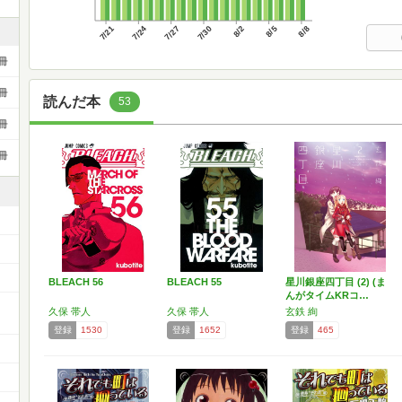
7/21
7/24
7/27
7/30
8/2
8/5
8/8
冊
冊
読んだ本
53
冊
冊
BLEACH 56
BLEACH 55
星川銀座四丁目 (2) (ま
んがタイムKRコ…
久保 帯人
久保 帯人
玄鉄 絢
登録
1530
登録
1652
登録
465