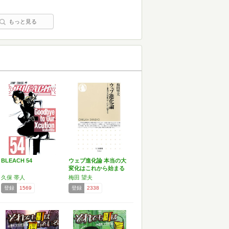
もっと見る
BLEACH 54
ウェブ進化論 本当の大
変化はこれから始まる
久保 帯人
梅田 望夫
登録
1569
登録
2338