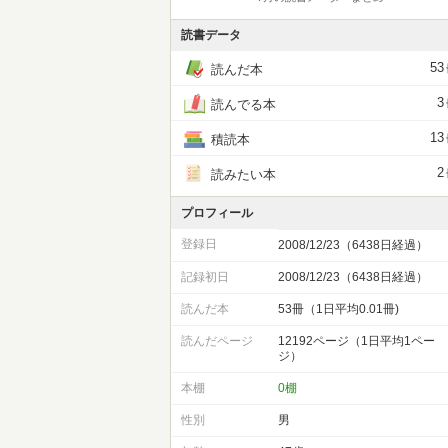
読書データ
53
読んだ本
3
読んでる本
13
積読本
2
読みたい本
プロフィール
登録日
2008/12/23（6438日経過）
記録初日
2008/12/23（6438日経過）
読んだ本
53冊（1日平均0.01冊)
読んだページ
12192ページ（1日平均1ペー
ジ）
本棚
0棚
性別
男