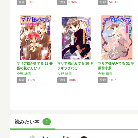
登録
313
登録
37602
登録
54842
マリア様がみてる 29 薔
マリア様がみてる 30 キ
マリア様がみてる 32 卒
薇の花かんむり
ラキラまわる
業前小景
今野 緒雪
今野 緒雪
今野 緒雪
登録
1035
登録
1006
登録
1107
読みたい本
2