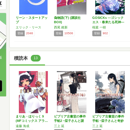
リーン・スタートアッ
偽物語(下) (講談社
GOSICKs ―ゴシック
プ
BOX)
エス・春来たる死神―
エリック・リース
西尾 維新
桜庭 一樹
登録
2046
登録
10506
登録
902
版
積読本
13
、
まりあ・ほりっく 9
ビブリア古書堂の事件
ビブリア古書堂の事件
(MFコミックス アラ…
手帖2 ~栞子さんと謎
手帖 ~栞子さんと奇妙
め…
な…
遠藤 海成
三上 延
三上 延