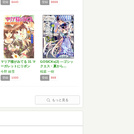
登録
9440
登録
9668
マリア様がみてる 31 マ
GOSICKs(2) ―ゴシッ
ーガレットにリボン
クエス・夏から…
今野 緒雪
桜庭 一樹
登録
1000
登録
868
もっと見る