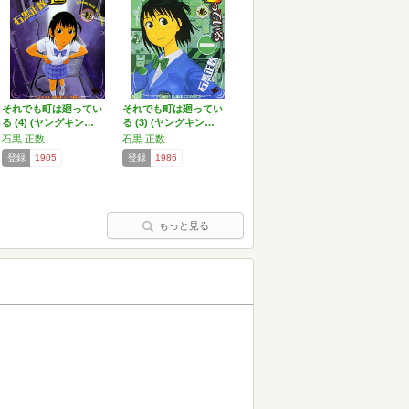
それでも町は廻ってい
それでも町は廻ってい
る (4) (ヤングキン…
る (3) (ヤングキン…
石黒 正数
石黒 正数
登録
1905
登録
1986
もっと見る