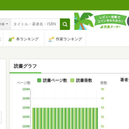
n和書
は
本ランキング
作家ランキング
読書グラフ
著者
読書ページ数
読書冊数
ページ数
冊数
12194
55
12193
54
12192
53
12191
52
12190
51