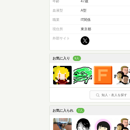
年齢
47歳
血液型
A型
職業
IT関係
現住所
東京都
外部サイト
お気に入り
9人
知人・友人を探す
お気に入られ
7人