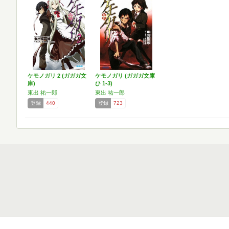
ケモノガリ 2 (ガガガ文
ケモノガリ (ガガガ文庫
庫)
ひ 1-3)
東出 祐一郎
東出 祐一郎
登録
440
登録
723