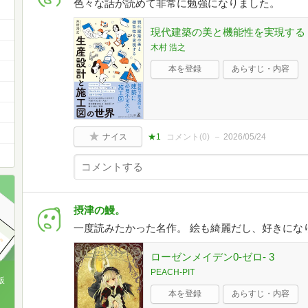
色々な話が読めて非常に勉強になりました。
現代建築の美と機能性を実現する
木村 浩之
本を登録
あらすじ・内容
ナイス
★1
コメント(
0
)
2026/05/24
摂津の鰻。
一度読みたかった名作。 絵も綺麗だし、好きにな
ローゼンメイデン0-ゼロ- 3
PEACH-PIT
版
本を登録
あらすじ・内容
、