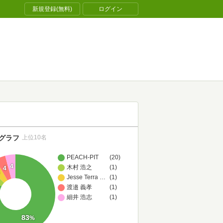
新規登録(無料)
ログイン
グラフ
上位10名
PEACH-PIT
(20)
4
木村 浩之
(1)
4
4
Jesse Terrance Daniels
…
(1)
渡邉 義孝
(1)
細井 浩志
(1)
83
%