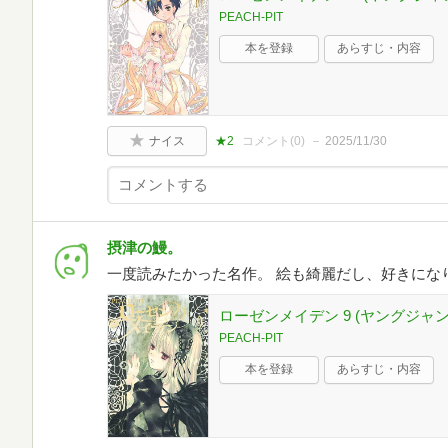
PEACH-PIT
本を登録
あらすじ・内容
ナイス
★2
コメント(
0
)
2025/11/30
摂津の鰻。
一度読みたかった名作。 絵も綺麗だし、好きにな
ローゼンメイデン 9 (ヤングジャ
PEACH-PIT
本を登録
あらすじ・内容