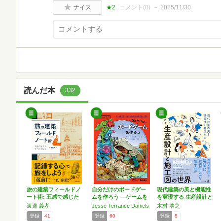
ナイス
★2
コメント(
0
)
2025/11/30
読んだ本
332
旅の建築フィールドノ
自分だけのボードゲー
現代建築の美と機能性
ート術: 五感で感じた
ムを作ろう ―ゲームを
を実現する 生産設計と
す…
デ…
施…
渡邉 義孝
Jesse Terrance Daniels
木村 浩之
登録
41
登録
60
登録
8