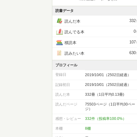
読書データ
332
読んだ本
0
読んでる本
107
積読本
630
読みたい本
プロフィール
登録日
2019/10/01（2502日経過）
記録初日
2019/10/01（2502日経過）
読んだ本
332冊（1日平均0.13冊)
読んだページ
75503ページ（1日平均30ペー
ジ）
感想・レビュー
332件（投稿率100.0%）
本棚
8棚