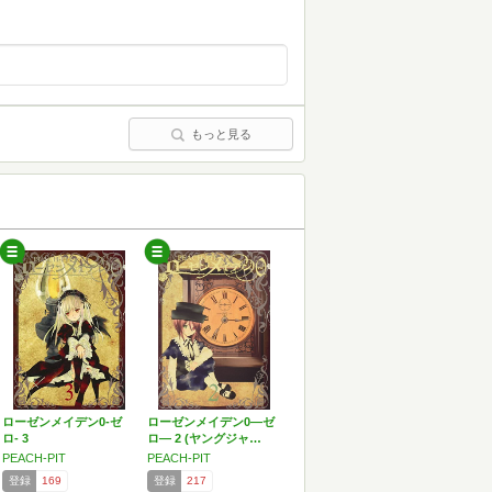
もっと見る
ローゼンメイデン0-ゼ
ローゼンメイデン0―ゼ
ロ- 3
ロ― 2 (ヤングジャ…
PEACH-PIT
PEACH-PIT
登録
169
登録
217