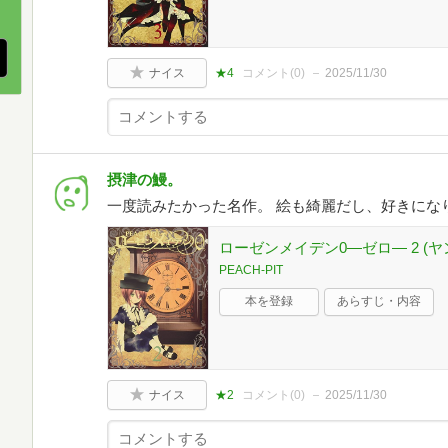
ナイス
★4
コメント(
0
)
2025/11/30
摂津の鰻。
一度読みたかった名作。 絵も綺麗だし、好きにな
ローゼンメイデン0―ゼロ― 2 (
PEACH-PIT
本を登録
あらすじ・内容
ナイス
★2
コメント(
0
)
2025/11/30