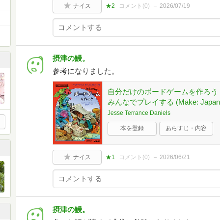
ナイス
★2
コメント(
0
)
2026/07/19
摂津の鰻。
参考になりました。
自分だけのボードゲームを作ろう
みんなでプレイする (Make: Japan 
Jesse Terrance Daniels
本を登録
あらすじ・内容
ナイス
★1
コメント(
0
)
2026/06/21
摂津の鰻。