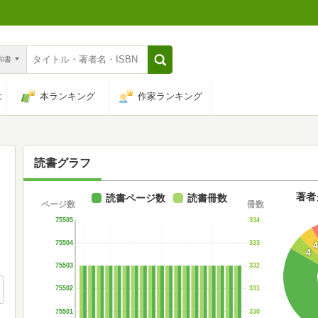
n和書
は
本ランキング
作家ランキング
読書グラフ
著者
読書ページ数
読書冊数
ページ数
冊数
75505
334
75504
333
4
75503
332
75502
331
75501
330