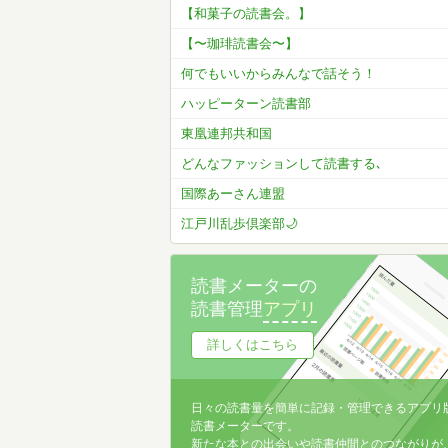
【和菓子の読書会。】
【〜珈琲読書会〜】
何でもいいからみんなで話そう！
ハッピーターン読書部
東凰連邦共和国
どんなファッションして読書する､
国際あーさん連盟
江戸川乱歩倶楽部🌙
読書メーターの
読書管理
アプリ
詳しくはこちら
日々の読書量を簡単に記録・管理できるアプリ
読書メーターです。
新たな本との出会いや読書仲間とのつながりが