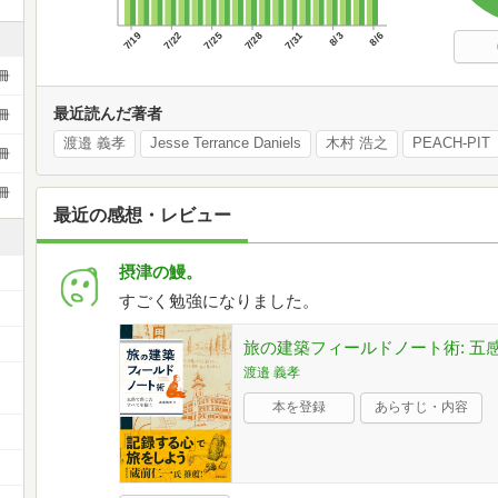
7/19
7/22
7/25
7/28
7/31
8/3
8/6
冊
最近読んだ著者
冊
渡邉 義孝
Jesse Terrance Daniels
木村 浩之
PEACH-PIT
冊
冊
最近の感想・レビュー
摂津の鰻。
すごく勉強になりました。
旅の建築フィールドノート術: 五
渡邉 義孝
本を登録
あらすじ・内容