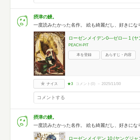
摂津の鰻。
一度読みたかった名作。 絵も綺麗だし、好きにな
ローゼンメイデン0―ゼロ― 1 (
PEACH-PIT
本を登録
あらすじ・内容
ナイス
★3
コメント(
0
)
2025/11/30
摂津の鰻。
一度読みたかった名作。 絵も綺麗だし、好きにな
ローゼンメイデン 10 (ヤングジ