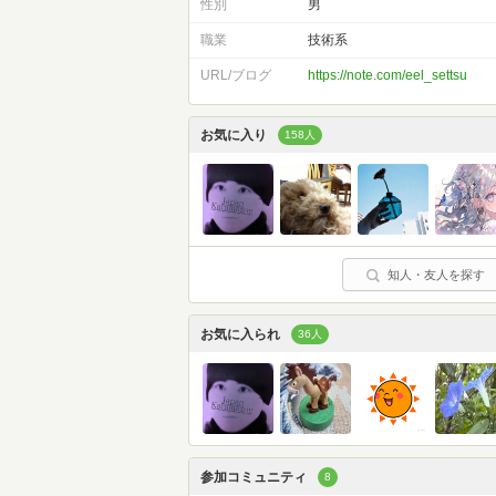
性別
男
職業
技術系
URL/ブログ
https://note.com/eel_settsu
お気に入り
158人
知人・友人を探す
お気に入られ
36人
参加コミュニティ
8