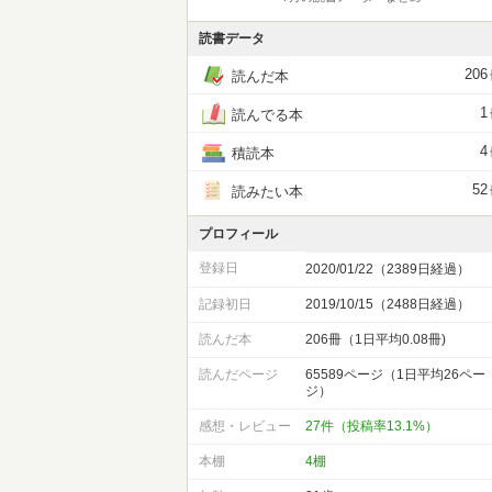
読書データ
206
読んだ本
1
読んでる本
4
積読本
52
読みたい本
プロフィール
登録日
2020/01/22（2389日経過）
記録初日
2019/10/15（2488日経過）
読んだ本
206冊（1日平均0.08冊)
読んだページ
65589ページ（1日平均26ペー
ジ）
感想・レビュー
27件（投稿率13.1%）
本棚
4棚