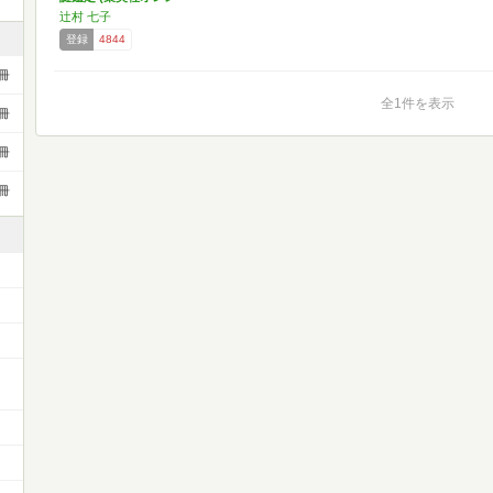
ジ…
辻村 七子
登録
4844
冊
全1件を表示
冊
冊
冊