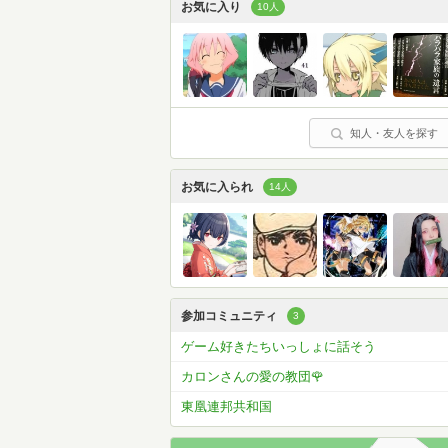
お気に入り
10人
知人・友人を探す
お気に入られ
14人
参加コミュニティ
3
ゲーム好きたちいっしょに話そう
カロンさんの愛の教団🌹
東凰連邦共和国