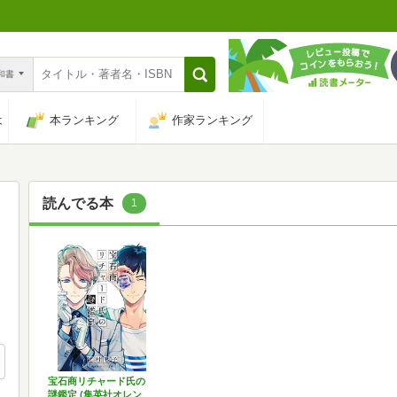
n和書
は
本ランキング
作家ランキング
読んでる本
1
宝石商リチャード氏の
謎鑑定 (集英社オレン