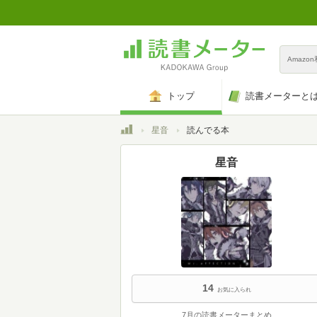
Amazo
トップ
読書メーターと
トップ
星音
読んでる本
星音
14
お気に入られ
7月の読書メーターまとめ