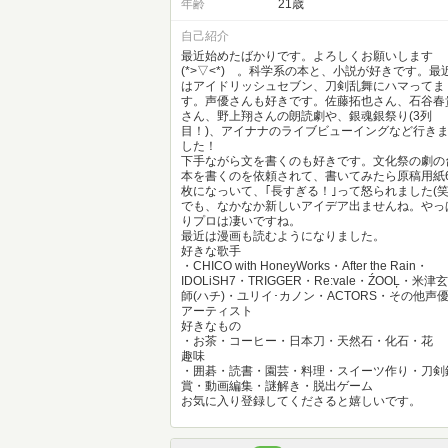
年齢
21歳
自己紹介
最近始めたばかりです。よろしくお願いします
(*>▽<*)ゞ。科学系の本と、小説が好きです。最
はアイドリッシュセブン、刀剣乱舞にハマってま
す。声優さんも好きです。佐藤拓也さん、石谷春
さん、野上翔さんの朗読劇や、銀魂銀祭り(3列
目！)、アイナナのライブビューイングなど行き
した！
下手ながら文を書くのも好きです。文化祭の劇の
本を書くのを依頼されて、書いてみたら原稿用紙6
枚になっいて、｢長すぎる！｣って怒られました(笑
でも、なかなか新しいアイデア出ませんね。やっ
りプロは凄いですね。
最近は漫画も読むようになりました。
好きな歌手
・CHICO with HoneyWorks・After the Rain・
IDOLiSH7・TRIGGER・Re:vale・ŹOOĻ・米津玄
師(ハチ)・ユリイ･カノン・ACTORS・その他声
アーティスト
好きなもの
・お茶・コーヒー・日本刀・天然石・化石・花
趣味
・囲碁・読書・園芸・料理・スイーツ作り・刀剣
賞・動画編集・謎解き・脱出ゲーム
お気に入り登録してくださると嬉しいです。