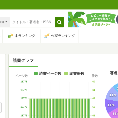
n和書
は
本ランキング
作家ランキング
読書グラフ
著者
読書ページ数
読書冊数
ページ数
冊数
16776
65
16775
64
11
%
16774
63
11
%
16773
62
11
16772
61