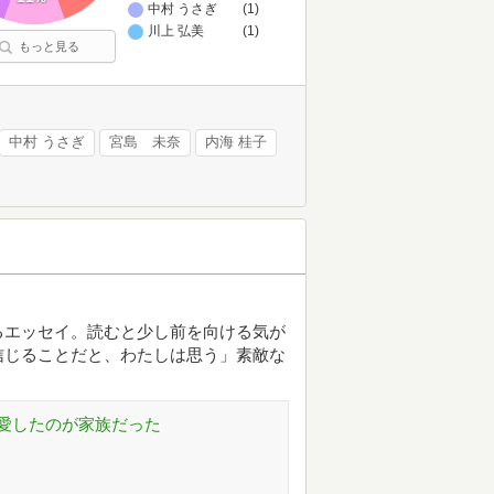
中村 うさぎ
(1)
川上 弘美
(1)
もっと見る
中村 うさぎ
宮島 未奈
内海 桂子
るエッセイ。読むと少し前を向ける気が
信じることだと、わたしは思う」素敵な
愛したのが家族だった