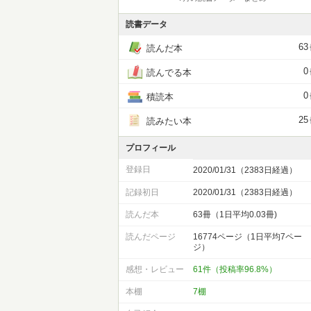
読書データ
63
読んだ本
0
読んでる本
0
積読本
25
読みたい本
プロフィール
登録日
2020/01/31（2383日経過）
記録初日
2020/01/31（2383日経過）
読んだ本
63冊（1日平均0.03冊)
読んだページ
16774ページ（1日平均7ペー
ジ）
感想・レビュー
61件（投稿率96.8%）
本棚
7棚