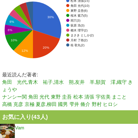
松本 清張(15)
角田 光代(10)
東野 圭吾(6)
桜木 紫乃(5)
30%
雨穴(3)
6%
荻原 浩(3)
6%
櫛木 理宇(2)
まさき としか(2)
月村 了衛(2)
10%
桂 歌丸(2)
20%
12%
最近読んだ著者:
角田 光代,青木 祐子,清水 朔,友井 羊,額賀 澪,織守 き
ょうや
ナンシー関
角田 光代
東野 圭吾
松本 清張
宇佐美 まこと
高橋 克彦
京極 夏彦,柳田 國男
雫井 脩介
野村 ヒロシ
お気に入り(
43
人)
Vam