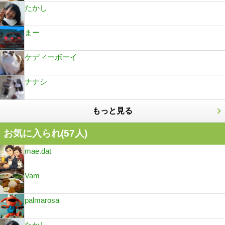
たかし
まー
ケディーボーイ
ナナシ
もっと見る
お気に入られ(
57
人)
mae.dat
Vam
palmarosa
たかし