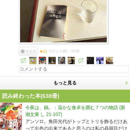
コメント(
0
)
07/28
ナイス
★12
もっと見る
読み終わった本(
638
冊)
今夜は、鍋。：温かな食卓を囲む７つの物語 (新
潮文庫 し 21-107)
アンソロ。角田光代がトップとトリを飾るだけあ
って出色の出来であると思うのは私の贔屓目だけ