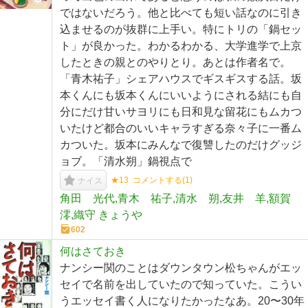
ではないだろう。他と比べても短い話なのに引き
込ませるのが抜群に上手い。特にトリの「鍋セッ
ト」が良かった。わかるわかる、大学進学で上京
したときの親とのやりとり。あとは作者名で。
「青木祐子」シェアハウスでギスギスする話。坂
本くんにも坂本くんにいいようにされる結にも自
分にだけ甘いサヨリにも日和見な留花にもムカつ
いたけど都合のいいキャラすぎる奈々子に一番ム
カついた。坂本にみんなで復讐したのだけグッジ
ョブ。「清水朔」鍋視点で
★13
コメントする(
1
)
ナイス
角田 光代,青木 祐子,清水 朔,友井 羊,額賀
澪,織守 きょうや
602
何はさておき
ナンシー関のことはダウンタウン松ちゃんがエッ
セイで名前を出していたので知っていた。こうい
うエッセイ書く人になりたかったなあ。20〜30年