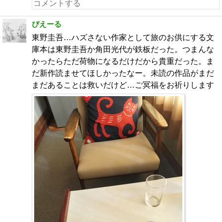
ぴえーる
東野圭吾…ハズさない作家として旅のお供にする文
庫本は東野圭吾か角田光代が鉄板だった。つまんな
かったらただ荷物になるだけだから貴重だった。ま
だ新作読ませてほしかったなー。未読の作品がまだ
まだあることは救いだけど…ご冥福をお祈りします