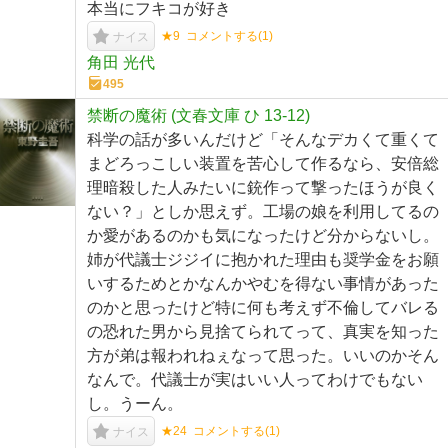
本当にフキコが好き
★9
コメントする(
1
)
ナイス
角田 光代
495
禁断の魔術 (文春文庫 ひ 13-12)
科学の話が多いんだけど「そんなデカくて重くて
まどろっこしい装置を苦心して作るなら、安倍総
理暗殺した人みたいに銃作って撃ったほうが良く
ない？」としか思えず。工場の娘を利用してるの
か愛があるのかも気になったけど分からないし。
姉が代議士ジジイに抱かれた理由も奨学金をお願
いするためとかなんかやむを得ない事情があった
のかと思ったけど特に何も考えず不倫してバレる
の恐れた男から見捨てられてって、真実を知った
方が弟は報われねぇなって思った。いいのかそん
なんで。代議士が実はいい人ってわけでもない
し。うーん。
★24
コメントする(
1
)
ナイス