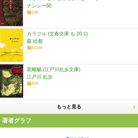
ナンシー関
238
カラフル (文春文庫 も 20-1)
森 絵都
57246
黒蜥蜴 (江戸川乱歩文庫)
江戸川 乱歩
555
もっと見る
著者グラフ