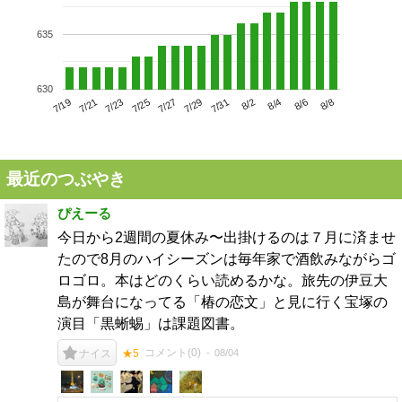
635
630
7/23
7/29
8/4
7/19
7/25
7/31
8/6
7/21
7/27
8/2
8/8
最近のつぶやき
ぴえーる
今日から2週間の夏休み〜出掛けるのは７月に済ませ
たので8月のハイシーズンは毎年家で酒飲みながらゴ
ロゴロ。本はどのくらい読めるかな。旅先の伊豆大
島が舞台になってる「椿の恋文」と見に行く宝塚の
演目「黒蜥蜴」は課題図書。
コメント(
0
)
08/04
ナイス
★5