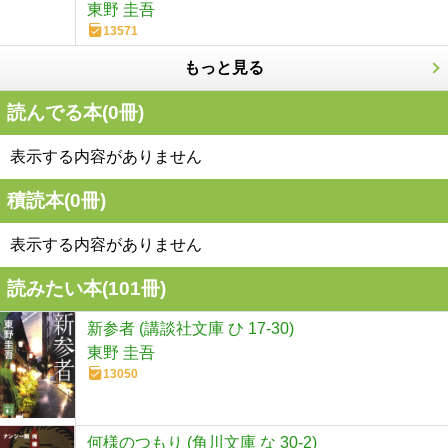
東野 圭吾
13571
もっと見る
読んでる本(
0
冊)
表示する内容がありません
積読本(
0
冊)
表示する内容がありません
読みたい本(
101
冊)
新参者 (講談社文庫 ひ 17-30)
東野 圭吾
13050
何様のつもり (角川文庫 な 30-2)