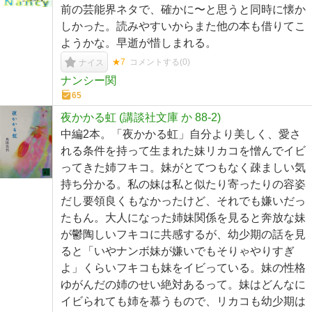
前の芸能界ネタで、確かに〜と思うと同時に懐か
しかった。読みやすいからまた他の本も借りてこ
ようかな。早逝が惜しまれる。
★7
コメントする(
0
)
ナイス
ナンシー関
65
夜かかる虹 (講談社文庫 か 88-2)
中編2本。「夜かかる虹」自分より美しく、愛さ
れる条件を持って生まれた妹リカコを憎んでイビ
ってきた姉フキコ。妹がとてつもなく疎ましい気
持ち分かる。私の妹は私と似たり寄ったりの容姿
だし要領良くもなかったけど、それでも嫌いだっ
たもん。大人になった姉妹関係を見ると奔放な妹
が鬱陶しいフキコに共感するが、幼少期の話を見
ると「いやナンボ妹が嫌いでもそりゃやりすぎ
よ」くらいフキコも妹をイビっている。妹の性格
ゆがんだの姉のせい絶対あるって。妹はどんなに
イビられても姉を慕うもので、リカコも幼少期は