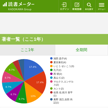
ログイン
新規登録
本を探
著者一覧（ここ1年）
ここ1年
全期間
池田 晶子(4)
夏目漱石(4)
いとう せいこう(3)
17.4%
8.7%
孔子(2)
西 研(2)
真山 仁(2)
8.7%
マルクス,エンゲル
17.4%
ス(2)
8.7%
カント(2)
佐高 信,前川 喜平
8.7%
(1)
13%
8.7%
奥野 克巳,吉田 尚
記(1)