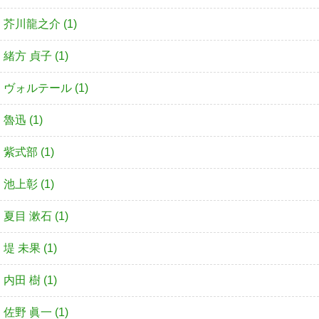
芥川龍之介 (1)
緒方 貞子 (1)
ヴォルテール (1)
魯迅 (1)
紫式部 (1)
池上彰 (1)
夏目 漱石 (1)
堤 未果 (1)
内田 樹 (1)
佐野 眞一 (1)