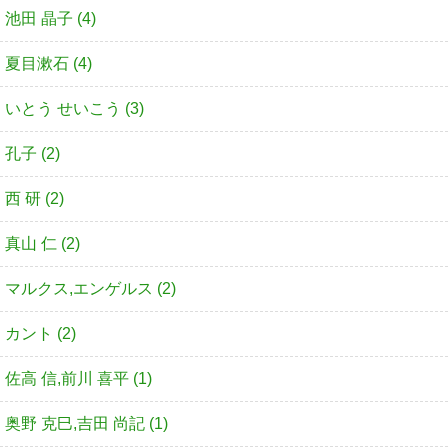
池田 晶子 (4)
夏目漱石 (4)
いとう せいこう (3)
孔子 (2)
西 研 (2)
真山 仁 (2)
マルクス,エンゲルス (2)
カント (2)
佐高 信,前川 喜平 (1)
奥野 克巳,吉田 尚記 (1)