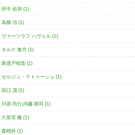
田中 佑弥 (1)
高橋 功 (1)
ヴァーツラフ ハヴェル (1)
ネルケ 無方 (1)
新渡戸稲造 (1)
セルジュ・ラトゥーシュ (1)
田口 茂 (1)
川原 尚行,内藤 順司 (1)
久留宮 隆 (1)
森鴎外 (1)