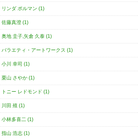
リンダ ポルマン (1)
佐藤真澄 (1)
奥地 圭子,矢倉 久泰 (1)
バラエティ・アートワークス (1)
小川 幸司 (1)
栗山 さやか (1)
トニー レドモンド (1)
川田 殖 (1)
小林多喜二 (1)
指山 浩志 (1)