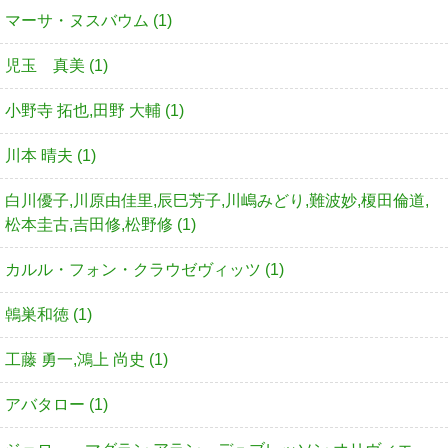
マーサ・ヌスバウム (1)
児玉 真美 (1)
小野寺 拓也,田野 大輔 (1)
川本 晴夫 (1)
白川優子,川原由佳里,辰巳芳子,川嶋みどり,難波妙,榎田倫道,
松本圭古,吉田修,松野修 (1)
カルル・フォン・クラウゼヴィッツ (1)
鵫巣和徳 (1)
工藤 勇一,鴻上 尚史 (1)
アバタロー (1)