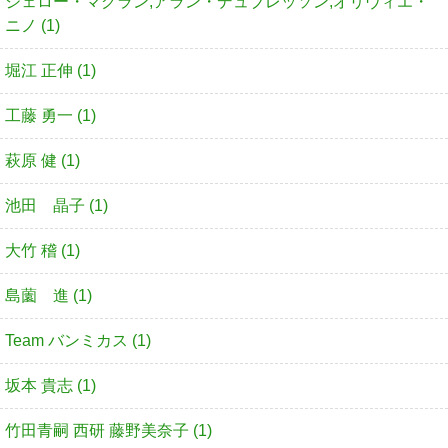
ジェロー・マグラン,アラン・デュブレッソン,オリヴィエ・
ニノ (1)
堀江 正伸 (1)
工藤 勇一 (1)
萩原 健 (1)
池田 晶子 (1)
大竹 稽 (1)
島薗 進 (1)
Team バンミカス (1)
坂本 貴志 (1)
竹田青嗣 西研 藤野美奈子 (1)