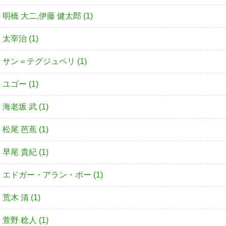
明橋 大二,伊藤 健太郎 (1)
太宰治 (1)
サン＝テグジュペリ (1)
ユゴー (1)
海老坂 武 (1)
松尾 芭蕉 (1)
早尾 貴紀 (1)
エドガー・アラン・ポー (1)
荒木 清 (1)
萱野 稔人 (1)