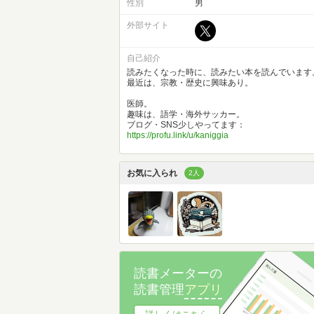
性別
男
外部サイト
自己紹介
読みたくなった時に、読みたい本を読んでいます
最近は、宗教・歴史に興味あり。
医師。
趣味は、語学・海外サッカー。
ブログ・SNS少しやってます：
https://profu.link/u/kaniggia
お気に入られ
2人
読書メーターの
読書管理
アプリ