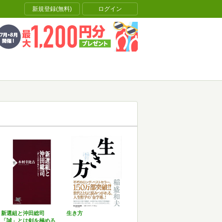
新規登録(無料)
ログイン
新選組と沖田総司
生き方
「誠」とは剣を極める