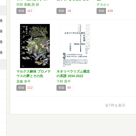
め…
竹田 青嗣,西 研
デカルト
登録
117
登録
18
登録
428
冊
冊
冊
冊
マルクス解体 プロメテ
ネオリベラリズム概念
ウスの夢とその先
の系譜 1834-2022
斎藤 幸平
下村 晃平
登録
212
登録
65
ー
全7件を表示