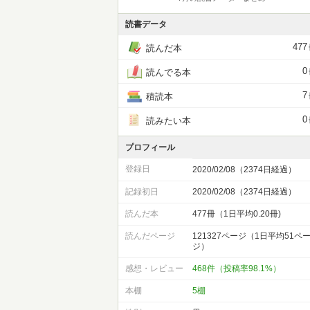
読書データ
477
読んだ本
0
読んでる本
7
積読本
0
読みたい本
プロフィール
登録日
2020/02/08（2374日経過）
記録初日
2020/02/08（2374日経過）
読んだ本
477冊（1日平均0.20冊)
読んだページ
121327ページ（1日平均51ペ
ジ）
感想・レビュー
468件（投稿率98.1%）
本棚
5棚