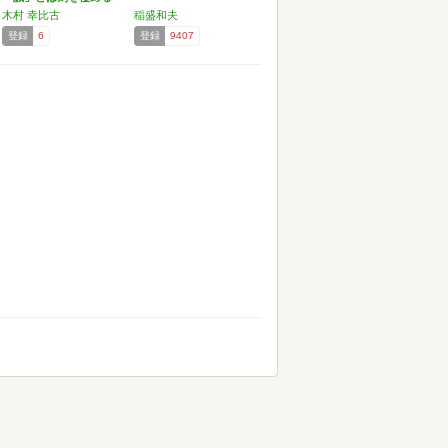
ことなり
木村 幸比古
稲盛和夫
登録
6
登録
9407