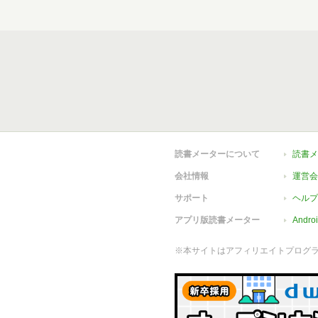
読書メーターについて
読書メ
会社情報
運営会
サポート
ヘルプ
アプリ版読書メーター
Andr
※本サイトはアフィリエイトプログ