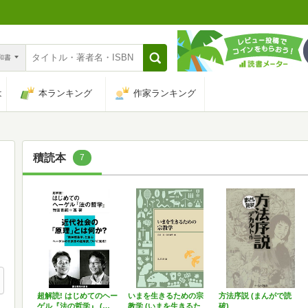
n和書
は
本ランキング
作家ランキング
積読本
7
超解読! はじめてのヘー
いまを生きるための宗
方法序説 (まんがで読
ゲル『法の哲学』 (…
教学 (いまを生きるた
破)